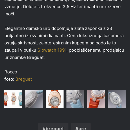
vzmetjo. Deluje s frekvenco 3,5 Hz ter ima 45 ur rezerve
moči.
Elegantno damsko uro dopolnjuje zlata zaponka z 28
briljantno izrezanimi diamanti. Cena luksuznega časomera
ostaja skrivnost, zainteresiranim kupcem pa bodo le to
zaupali v butiku
Slowatch 1991
, pooblaščenemu prodajalcu
ur znamke Breguet.
Rocco
foto:
Breguet
breguet
ure