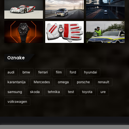
Oznake
audi
bmw
ferrari
film
ford
hyundai
karantanija
Mercedes
omega
porsche
renault
samsung
skoda
tehnika
test
toyota
ure
volkswagen
© 2026
CarAndUser.com