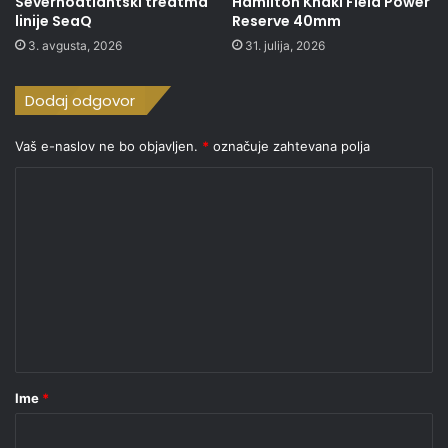
Severnoatlantski treatma
Hamilton Khaki Field Power
linije SeaQ
Reserve 40mm
3. avgusta, 2026
31. julija, 2026
Dodaj odgovor
Vaš e-naslov ne bo objavljen.
*
označuje zahtevana polja
K
o
m
e
n
t
a
r
Ime
*
*