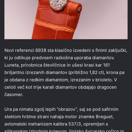
Novi referenci 8938 sta klasično izvedeni s finimi zaključki,
ki ju odlikuje predvsem razkošna uporaba diamantov.
Luneta, prirobnica številčnice in ušesi krasi kar 161
briljantno izrezanih diamantov (približno 1,82 ct), krona pa
je obdana z redkim diamantom, izrezanim v brioleto. V
celoti več kot trije karati diamantov obdajajo dragocen
časomer.
Ura pa nimata zgolj lepih ”obrazov”, saj se pod safirnim
steklom hrbtne strani nahaja motor znamke Breguet,
avtomatski mehanizem kalibra 537/3, opremljen s
silikonskim izhodnim kolesom, linijsko švicarsko ročico in