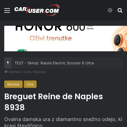
Meni
Switch
Iš
TEST - Skiroji: Xiaomi Electric Scooter 6 Ultra
Domov
/
Ure
/
Novice
Novice
Ure
Breguet Reine de Naples
8938
Ovalna damska ura z diamantno snežno odejo, ki
krasi številčnico.