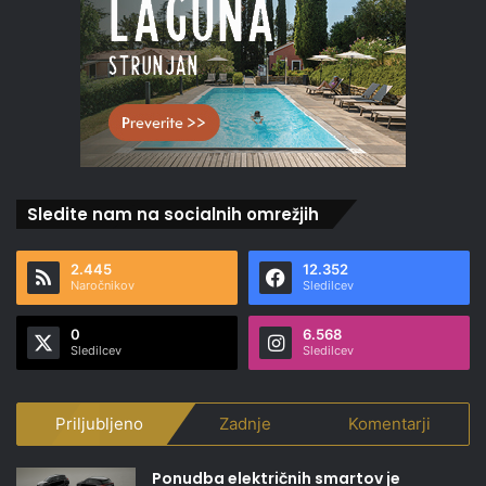
Sledite nam na socialnih omrežjih
2.445
12.352
Naročnikov
Sledilcev
0
6.568
Sledilcev
Sledilcev
Priljubljeno
Zadnje
Komentarji
Ponudba električnih smartov je