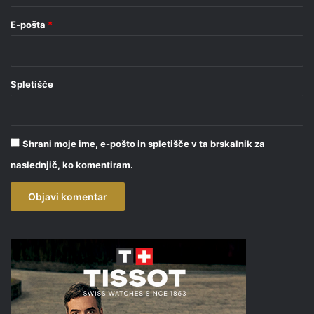
E-pošta
*
Spletišče
Shrani moje ime, e-pošto in spletišče v ta brskalnik za
naslednjič, ko komentiram.