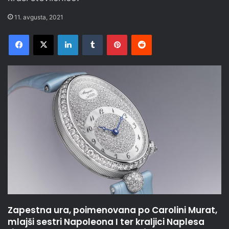
11. avgusta, 2021
Facebook
X
LinkedIn
Tumblr
Pinterest
Reddit
Zapestna ura, poimenovana po Carolini Murat,
mlajši sestri Napoleona I ter kraljici Naplesa