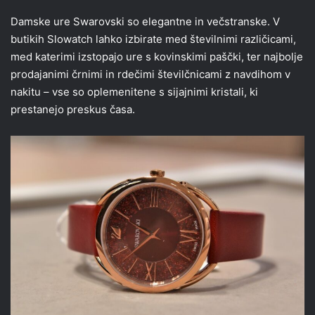
Damske ure Swarovski so elegantne in večstranske. V
butikih Slowatch lahko izbirate med številnimi različicami,
med katerimi izstopajo ure s kovinskimi paščki, ter najbolje
prodajanimi črnimi in rdečimi številčnicami z navdihom v
nakitu – vse so oplemenitene s sijajnimi kristali, ki
prestanejo preskus časa.