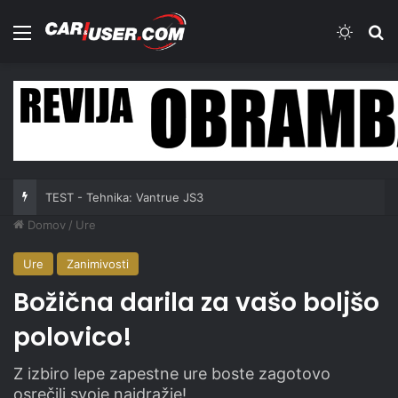
Meni
Switch
Iš
TEST - Skiroji: Xiaomi Electric Scooter 6 Ultra
Domov
/
Ure
Ure
Zanimivosti
Božična darila za vašo boljšo
polovico!
Z izbiro lepe zapestne ure boste zagotovo
osrečili svoje najdražje!