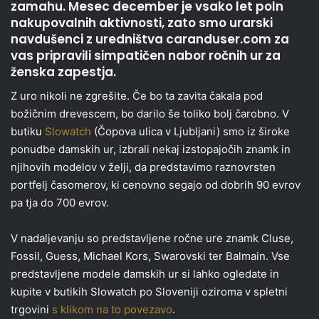
zamahu. Mesec december je vsako let poln
nakupovalnih aktivnosti, zato smo urarski
navdušenci z uredništva caranduser.com za
vas pripravili simpatičen nabor ročnih ur za
ženska zapestja.
Z uro nikoli ne zgrešite. Če bo ta zavita čakala pod
božičnim drevescem, bo darilo še toliko bolj čarobno. V
butiku
Slowatch
(Čopova ulica v Ljubljani) smo iz široke
ponudbe damskih ur, izbrali nekaj izstopajočih znamk in
njihovih modelov v želji, da predstavimo raznovrsten
portfelj časomerov, ki cenovno segajo od dobrih 90 evrov
pa tja do 700 evrov.
V nadaljevanju so predstavljene ročne ure znamk Cluse,
Fossil, Guess, Michael Kors, Swarovski ter Balmain. Vse
predstavljene modele damskih ur si lahko ogledate in
kupite v butikih Slowatch po Sloveniji oziroma v spletni
trgovini
s klikom na to povezavo
.