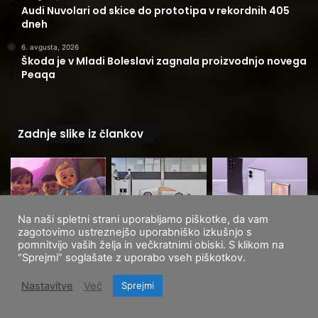
Audi Nuvolari od skice do prototipa v rekordnih 405
dneh
6. avgusta, 2026
Škoda je v Mladi Boleslavi zagnala proizvodnjo novega
Peaqa
Zadnje slike iz člankov
Na naši spletni strani uporabljamo piškotke, da vam
zagotovimo ustreznejšo uporabniško izkušnjo s
pomnitvijo vaših želja in večkratnimi obiski. S klikom na
“Sprejmi” soglašate z uporabo vseh piškotkov.
Nastavitve
Več
Sprejmi
Facebook
X
WhatsApp
Telegram
Viber