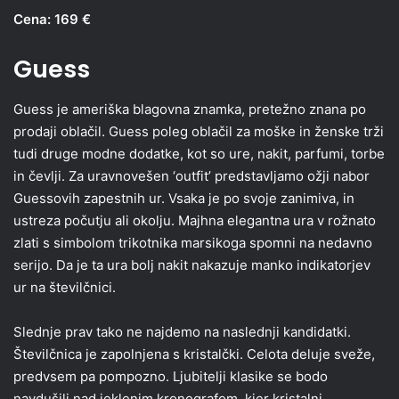
Cena: 169 €
Guess
Guess je ameriška blagovna znamka, pretežno znana po
prodaji oblačil. Guess poleg oblačil za moške in ženske trži
tudi druge modne dodatke, kot so ure, nakit, parfumi, torbe
in čevlji. Za uravnovešen ‘outfit’ predstavljamo ožji nabor
Guessovih zapestnih ur. Vsaka je po svoje zanimiva, in
ustreza počutju ali okolju. Majhna elegantna ura v rožnato
zlati s simbolom trikotnika marsikoga spomni na nedavno
serijo. Da je ta ura bolj nakit nakazuje manko indikatorjev
ur na številčnici.
Slednje prav tako ne najdemo na naslednji kandidatki.
Številčnica je zapolnjena s kristalčki. Celota deluje sveže,
predvsem pa pompozno. Ljubitelji klasike se bodo
navdušili nad jeklenim kronografom, kjer kristalni