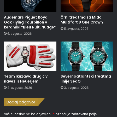
Audemars Piguet Royal
Črni treatma za Mido
Oak Flying Tourbillon v
Multifort 8 One Crown
keramiki “Bleu Nuit, Nuage”
5. avgusta, 2026
6. avgusta, 2026
Team Ikuzawa drugič v
Severnoatlantski treatma
navezi s Heuerjem
linije SeaQ
4. avgusta, 2026
3. avgusta, 2026
Dodaj odgovor
Vaš e-naslov ne bo objavljen.
*
označuje zahtevana polja