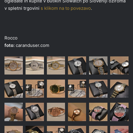
ogledate in kupite v butikih Slowatch po Sloveniji oziroma
v spletni trgovini
s klikom na to povezavo
.
Rocco
foto:
caranduser.com