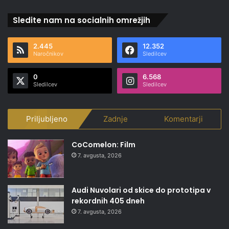
Sledite nam na socialnih omrežjih
2.445
12.352
Naročnikov
Sledilcev
0
6.568
Sledilcev
Sledilcev
Priljubljeno
Zadnje
Komentarji
CoComelon: Film
7. avgusta, 2026
Audi Nuvolari od skice do prototipa v
rekordnih 405 dneh
7. avgusta, 2026