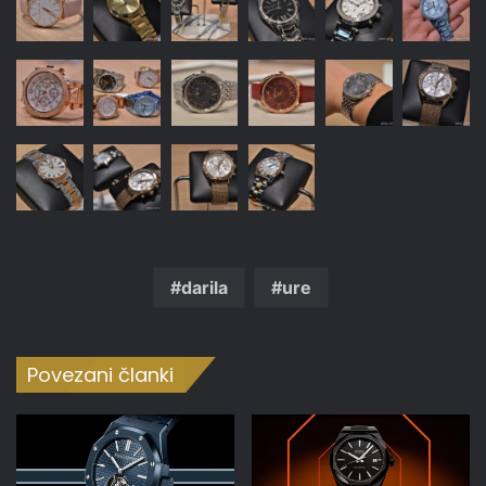
darila
ure
Povezani članki