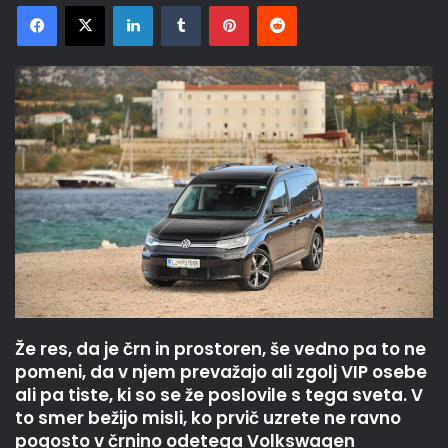
Facebook
X
LinkedIn
Tumblr
Pinterest
Reddit
Že res, da je črn in prostoren, še vedno pa to ne
pomeni, da v njem prevažajo ali zgolj VIP osebe
ali pa tiste, ki so se že poslovile s tega sveta. V
to smer bežijo misli, ko prvič uzrete ne ravno
pogosto v črnino odetega Volkswagen