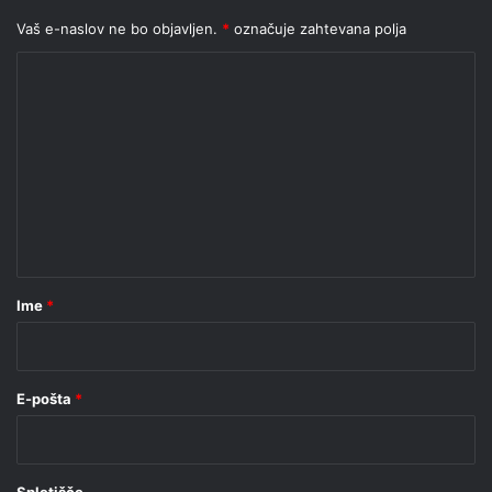
Vaš e-naslov ne bo objavljen.
*
označuje zahtevana polja
K
o
m
e
n
t
a
r
Ime
*
*
E-pošta
*