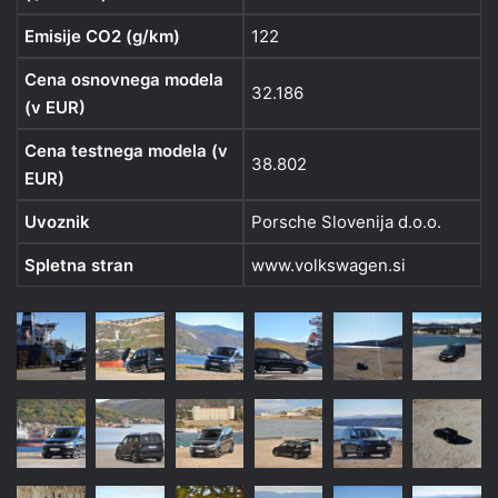
Emisije CO2 (g/km)
122
Cena osnovnega modela
32.186
(v EUR)
Cena testnega modela (v
38.802
EUR)
Uvoznik
Porsche Slovenija d.o.o.
Spletna stran
www.volkswagen.si