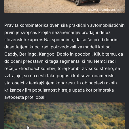
Prav ta kombinatorika dveh sila praktičnih avtomobilističnih
prvin je svoj čas krojila nezanemarljiv prodajni delež
slovenskih kupcev. Naj spomnimo, da so še pred dobrim
desetletjem kupci radi poizvedovali za modeli kot so
Caddy, Berlingo, Kangoo, Doblo in podobni. Kljub temu, da
določeni predstavniki tega segmenta, ki mu Nemci radi
rečejo »hochdachkombi«, torej kombi z visoko streho, še
vztrajajo, so na cesti tako pogosti kot severnoameriški
staroselci v tamkajšnjem kongresu. In ob poplavi raznih
križancev jim popularnost hitreje upada kot primorska
avtocesta proti obali.