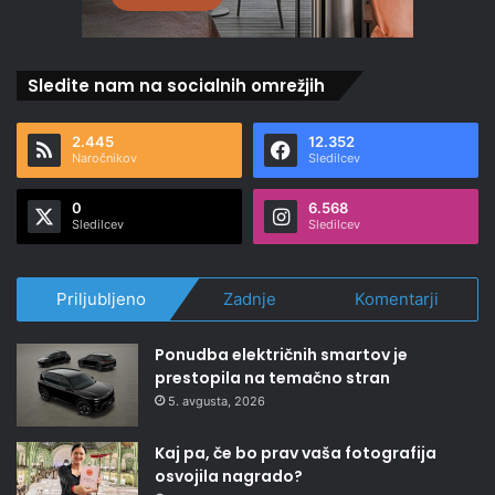
Sledite nam na socialnih omrežjih
2.445
12.352
Naročnikov
Sledilcev
0
6.568
Sledilcev
Sledilcev
Priljubljeno
Zadnje
Komentarji
Ponudba električnih smartov je
prestopila na temačno stran
5. avgusta, 2026
Kaj pa, če bo prav vaša fotografija
osvojila nagrado?