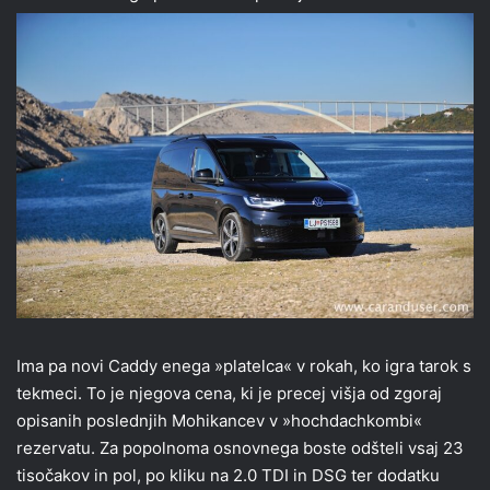
Ima pa novi Caddy enega »platelca« v rokah, ko igra tarok s
tekmeci. To je njegova cena, ki je precej višja od zgoraj
opisanih poslednjih Mohikancev v »hochdachkombi«
rezervatu. Za popolnoma osnovnega boste odšteli vsaj 23
tisočakov in pol, po kliku na 2.0 TDI in DSG ter dodatku