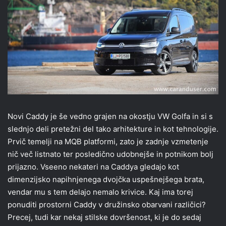
Novi Caddy je še vedno grajen na okostju VW Golfa in si s
slednjo deli pretežni del tako arhitekture in kot tehnologije.
Prvič temelji na MQB platformi, zato je zadnje vzmetenje
nič več listnato ter posledično udobnejše in potnikom bolj
prijazno. Vseeno nekateri na Caddya gledajo kot
dimenzijsko napihnjenega dvojčka uspešnejšega brata,
vendar mu s tem delajo nemalo krivice. Kaj ima torej
ponuditi prostorni Caddy v družinsko obarvani različici?
Precej, tudi kar nekaj stilske dovršenost, ki je do sedaj