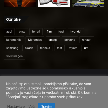
Oznake
audi
bmw
ferrari
film
ford
hyundai
karantanija
Mercedes
omega
porsche
renault
samsung
skoda
tehnika
test
toyota
ure
volkswagen
© 2026
CarAndUser.com
Na naši spletni strani uporabljamo piškotke, da vam
Domov
O nas
Cenik storitev
Pogoji uporabe
zagotovimo ustreznejšo uporabniško izkušnjo s
pomnitvijo vaših želja in večkratnimi obiski. S klikom na
Facebook
Instagram
TikTok
“Sprejmi” soglašate z uporabo vseh piškotkov.
Nastavitve
Več
Sprejmi