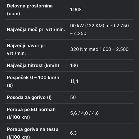
Delovna prostornina
1.968
(ccm)
90 kW (122 KM) med 2.750
Največja moč pri vrt./min.
– 4.250
Največji navor pri
320 Nm med 1.600 – 2.500
vrt./min.
Največja hitrost (km/h)
186
Pospešek 0 – 100 km/h
11,4
(s)
Posoda za gorivo (l)
50
Poraba po EU normah
5,6 / 4,0 / 4,6
(l/100 km)
Poraba goriva na testu
6,3
(l/100 km)