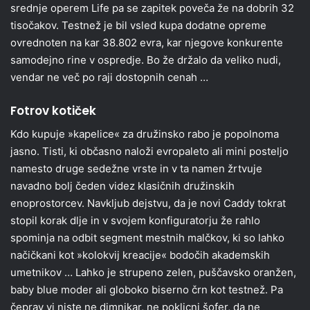
srednje operem Life pa se zapitek poveča že na dobrih 32
tisočakov. Testnež je bil vsled kupa dodatne opreme
ovrednoten na kar 38.802 evra, kar njegove konkurente
samodejno rine v ospredje. Bo že držalo da veliko nudi,
vendar ne več po raji dostopnih cenah …
Fotrov kotiček
Kdo kupuje »kapelice« za družinsko rabo je popolnoma
jasno. Tisti, ki občasno naloži evropaleto ali mini posteljo
namesto druge sedežne vrste in v ta namen žrtvuje
navadno bolj čeden videz klasičnih družinskih
enoprostorcev. Navkljub dejstvu, da je novi Caddy tokrat
stopil korak dlje in v svojem konfiguratorju že rahlo
spominja na odbit segment mestnih malčkov, ki so lahko
načičkani kot »kolokvij kreacije« bodočih akademskih
umetnikov … Lahko je strupeno zelen, puščavsko oranžen,
baby blue moder ali globoko biserno črn kot testnež. Pa
čeprav vi niste ne dimnikar, ne poklicni šofer, da ne