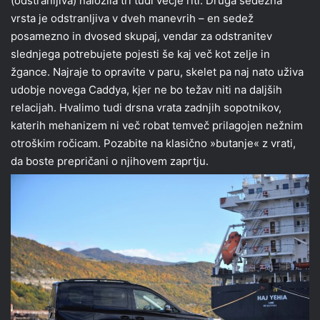
(odstranljiva) naložila tri tudi večje riti. Druga sedežna
vrsta je odstranljiva v dveh manevrih – en sedež
posamezno in dvosed skupaj, vendar za odstranitev
slednjega potrebujete pojesti še kaj več kot zelje in
žgance. Najraje to opravite v paru, skelet pa naj nato uživa
udobje novega Caddya, kjer ne bo težav niti na daljših
relacijah. Hvalimo tudi drsna vrata zadnjih sopotnikov,
katerih mehanizem ni več robat temveč prilagojen nežnim
otroškim ročicam. Pozabite na klasično »butanje« z vrati,
da boste prepričani o njihovem zaprtju.