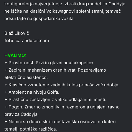
konfiguratorja najverjetneje izbrali drug model. In Caddyja
ne iščite na klasični Volkswagnovi spletni strani, temveč
odsurfajte na gospodarska vozila.
Blaž Likovič
foto:
caranduser.com
HVALIMO:
+ Prostornost. Prvi in glavni adut »kapelic«.
+ Zapiralni mehanizem drsnih vrat. Pozdravljamo
električno asistenco.
+ Klasično vzmetenje zadnjih koles prinaša več udobja.
+ Ambient na nivoju Golfa.
+ Praktično zastavljen z veliko odlagalnimi mesti.
+ Pogon. Zmerno zmogljiv in razmeroma uglajen, ravno
prav za Caddyja.
+ Nemci so dobro skrili dostavniško osnovo, na kateri
temelji potniška različica.