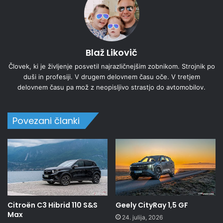
Blaž Likovič
Človek, ki je življenje posvetil najrazličnejšim zobnikom. Strojnik po
duši in profesiji. V drugem delovnem času oče. V tretjem
delovnem času pa mož z neopisljivo strastjo do avtomobilov.
Povezani članki
Citroën C3 Hibrid 110 S&S
Geely CityRay 1,5 GF
Max
24. julija, 2026