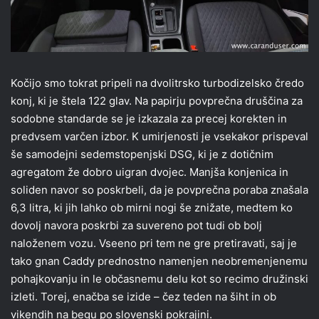
Kočijo smo tokrat pripeli na dvolitrsko turbodizelsko čredo
konj, ki je štela 122 glav. Na papirju povprečna druščina za
sodobne standarde se je izkazala za precej korekten in
predvsem varčen izbor. K umirjenosti je vsekakor prispeval
še samodejni sedemstopenjski DSG, ki je z dotičnim
agregatom že dobro uigran dvojec. Manjša konjenica in
soliden navor so poskrbeli, da je povprečna poraba znašala
6,3 litra, ki jih lahko ob mirni nogi še znižate, medtem ko
dovolj navora poskrbi za suvereno pot tudi ob bolj
naloženem vozu. Vseeno pri tem ne gre pretiravati, saj je
tako gnan Caddy prednostno namenjen neobremenjenemu
pohajkovanju in le občasnemu delu kot so recimo družinski
izleti. Torej, enačba se izide – čez teden na šiht in ob
vikendih na begu po slovenski pokrajini.