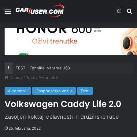
Meni
Switch
Iš
TEST - Tehnika: Vantrue JS3
Domov
/
Testi
/
Avtomobili
Avtomobili
Gospodarska vozila
Testi
Volkswagen Caddy Life 2.0
Zasoljen koktajl delavnosti in družinske rabe
25. februarja, 2022