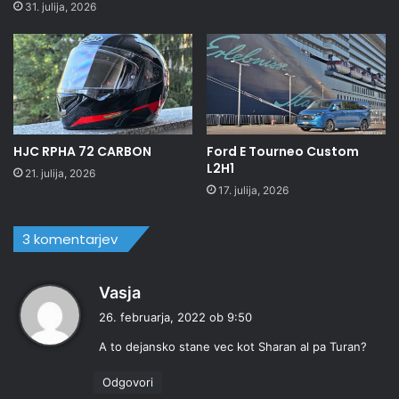
31. julija, 2026
HJC RPHA 72 CARBON
Ford E Tourneo Custom
L2H1
21. julija, 2026
17. julija, 2026
3 komentarjev
p
Vasja
r
26. februarja, 2022 ob 9:50
a
A to dejansko stane vec kot Sharan al pa Turan?
v
i
Odgovori
: