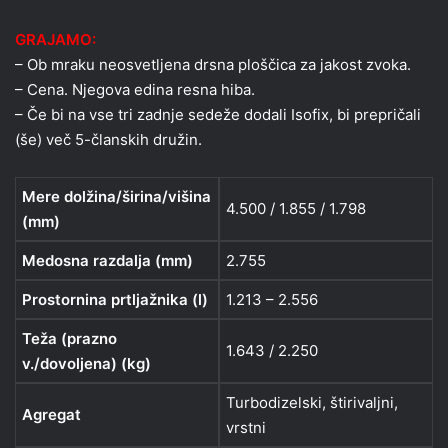
GRAJAMO:
– Ob mraku neosvetljena drsna ploščica za jakost zvoka.
– Cena. Njegova edina resna hiba.
– Če bi na vse tri zadnje sedeže dodali Isofix, bi prepričali
(še) več 5-članskih družin.
Mere dolžina/širina/višina
4.500 / 1.855 / 1.798
(mm)
Medosna razdalja (mm)
2.755
Prostornina prtljažnika (l)
1.213 – 2.556
Teža (prazno
1.643 / 2.250
v./dovoljena) (kg)
Turbodizelski, štirivaljni,
Agregat
vrstni