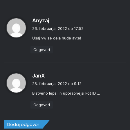
p
Anyzaj
r
26. februarja, 2022 ob 17:52
a
Usaj vw se dela hude avte!
v
i
Odgovori
:
p
JanX
r
28. februarja, 2022 ob 9:12
a
Bistveno lepši in uporabnejši kot ID …
v
i
Odgovori
:
Dodaj odgovor