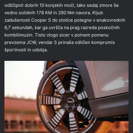
odščipnil dobrih 10 konjskih moči, tako sedaj zmore še
vedno solidnih 178 KM in 280 Nm navora. Kljub
zadušenosti Cooper S do stotice potegne v enakovrednih
6,7 sekundah, kar ga uvršča na prag razreda poskočnih
kombilimuzin. Tisto vlogo sicer v polnem pomenu
prevzema JCW, vendar S prinaša odličen kompromis
športnosti in udobja.