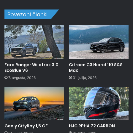
Povezani članki
Ford Ranger Wildtrak 3.0
Citroën C3 Hibrid 110 S&S
EcoBlue V6
Max
7. avgusta, 2026
31. julija, 2026
Geely CityRay 1,5 GF
HJC RPHA 72 CARBON