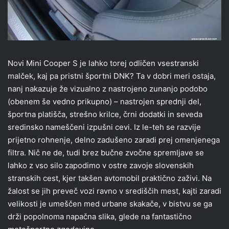
Novi Mini Cooper S je lahko torej odličen vsestranski
malček, kaj pa pristni športni DNK? Ta v dobri meri ostaja,
nanj nakazuje že vizualno z nastrojeno zunanjo podobo
(obenem še vedno prikupno) – nastrojen sprednji del,
športna platišča, strešno krilce, črni dodatki in seveda
sredinsko nameščeni izpušni cevi. Iz le-teh se razvije
prijetno rohnenje, delno zadušeno zaradi prej omenjenega
filtra. Nič ne de, tudi brez bučne zvočne spremljave se
lahko z vso silo zapodimo v ostre zavoje slovenskih
stranskih cest, kjer takšen avtomobil praktično zaživi. Na
žalost se jih preveč vozi ravno v središčih mest, kajti zaradi
velikosti je umeščen med urbane skakače, v bistvu se ga
drži popolnoma napačna slika, glede na fantastično