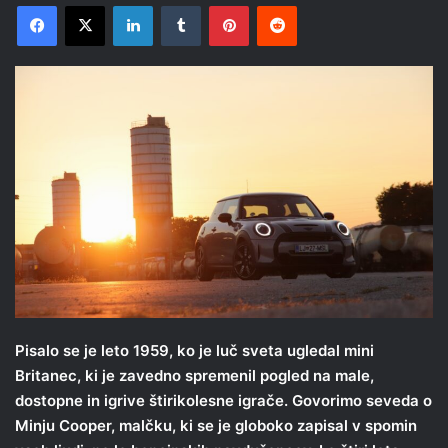
Facebook
X
LinkedIn
Tumblr
Pinterest
Reddit
Pisalo se je leto 1959, ko je luč sveta ugledal mini
Britanec, ki je zavedno spremenil pogled na male,
dostopne in igrive štirikolesne igrače. Govorimo seveda o
Minju Cooper, malčku, ki se je globoko zapisal v spomin