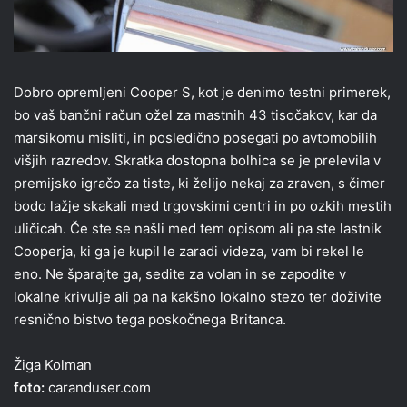
Dobro opremljeni Cooper S, kot je denimo testni primerek,
bo vaš bančni račun ožel za mastnih 43 tisočakov, kar da
marsikomu misliti, in posledično posegati po avtomobilih
višjih razredov. Skratka dostopna bolhica se je prelevila v
premijsko igračo za tiste, ki želijo nekaj za zraven, s čimer
bodo lažje skakali med trgovskimi centri in po ozkih mestih
uličicah. Če ste se našli med tem opisom ali pa ste lastnik
Cooperja, ki ga je kupil le zaradi videza, vam bi rekel le
eno. Ne šparajte ga, sedite za volan in se zapodite v
lokalne krivulje ali pa na kakšno lokalno stezo ter doživite
resnično bistvo tega poskočnega Britanca.
Žiga Kolman
foto:
caranduser.com