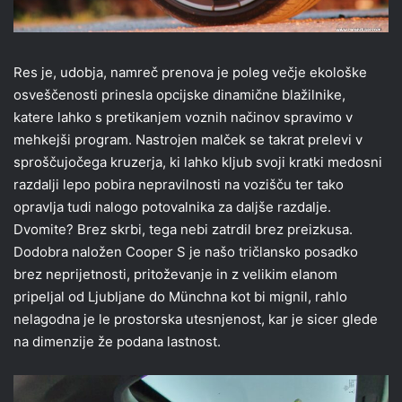
Res je, udobja, namreč prenova je poleg večje ekološke
osveščenosti prinesla opcijske dinamične blažilnike,
katere lahko s pretikanjem voznih načinov spravimo v
mehkejši program. Nastrojen malček se takrat prelevi v
sproščujočega kruzerja, ki lahko kljub svoji kratki medosni
razdalji lepo pobira nepravilnosti na vozišču ter tako
opravlja tudi nalogo potovalnika za daljše razdalje.
Dvomite? Brez skrbi, tega nebi zatrdil brez preizkusa.
Dodobra naložen Cooper S je našo tričlansko posadko
brez neprijetnosti, pritoževanje in z velikim elanom
pripeljal od Ljubljane do Münchna kot bi mignil, rahlo
nelagodna je le prostorska utesnjenost, kar je sicer glede
na dimenzije že podana lastnost.