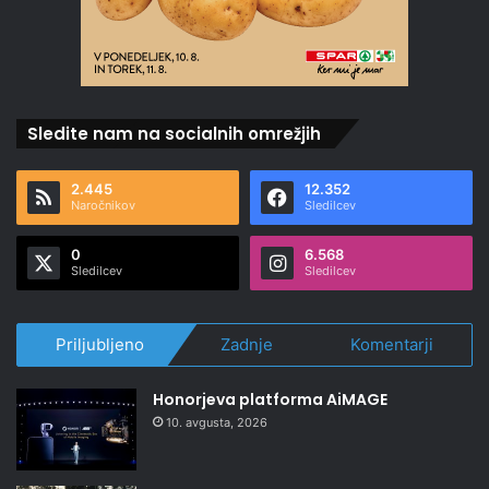
Sledite nam na socialnih omrežjih
2.445
12.352
Naročnikov
Sledilcev
0
6.568
Sledilcev
Sledilcev
Priljubljeno
Zadnje
Komentarji
Honorjeva platforma AiMAGE
10. avgusta, 2026