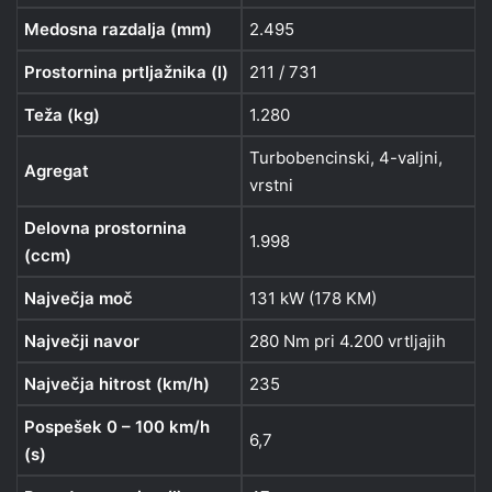
Medosna razdalja (mm)
2.495
Prostornina prtljažnika (l)
211 / 731
Teža (kg)
1.280
Turbobencinski, 4-valjni,
Agregat
vrstni
Delovna prostornina
1.998
(ccm)
Največja moč
131 kW (178 KM)
Največji navor
280 Nm pri 4.200 vrtljajih
Največja hitrost (km/h)
235
Pospešek 0 – 100 km/h
6,7
(s)