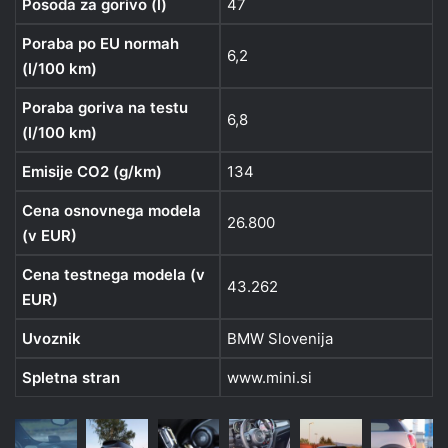
Posoda za gorivo (l)
47
Poraba po EU normah
6,2
(l/100 km)
Poraba goriva na testu
6,8
(l/100 km)
Emisije CO2 (g/km)
134
Cena osnovnega modela
26.800
(v EUR)
Cena testnega modela (v
43.262
EUR)
Uvoznik
BMW Slovenija
Spletna stran
www.mini.si