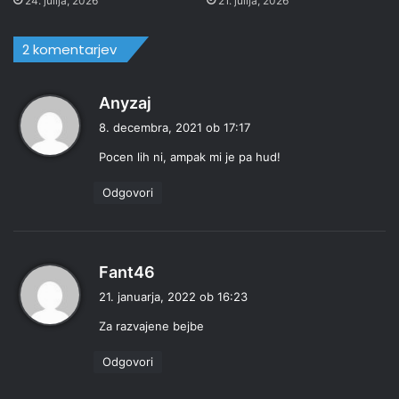
24. julija, 2026
21. julija, 2026
2 komentarjev
p
Anyzaj
r
8. decembra, 2021 ob 17:17
a
Pocen lih ni, ampak mi je pa hud!
v
i
Odgovori
:
p
Fant46
r
21. januarja, 2022 ob 16:23
a
Za razvajene bejbe
v
i
Odgovori
: