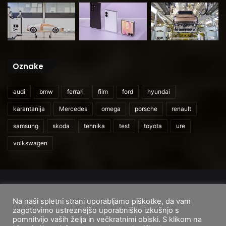
Oznake
audi
bmw
ferrari
film
ford
hyundai
karantanija
Mercedes
omega
porsche
renault
samsung
skoda
tehnika
test
toyota
ure
volkswagen
© 2026
CarAndUser.com
Na naši spletni strani uporabljamo piškotke, da vam
Domov
O nas
Cenik storitev
Pogoji uporabe
zagotovimo ustreznejšo uporabniško izkušnjo s
pomnitvijo vaših želja in večkratnimi obiski. S klikom na