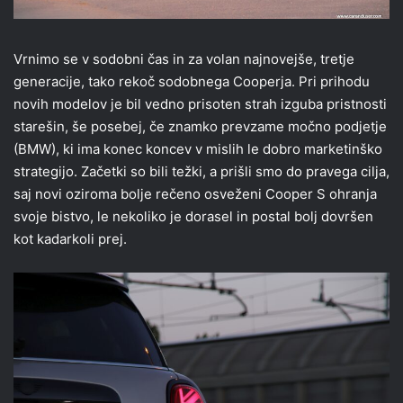
Vrnimo se v sodobni čas in za volan najnovejše, tretje
generacije, tako rekoč sodobnega Cooperja. Pri prihodu
novih modelov je bil vedno prisoten strah izguba pristnosti
starešin, še posebej, če znamko prevzame močno podjetje
(BMW), ki ima konec koncev v mislih le dobro marketinško
strategijo. Začetki so bili težki, a prišli smo do pravega cilja,
saj novi oziroma bolje rečeno osveženi Cooper S ohranja
svoje bistvo, le nekoliko je dorasel in postal bolj dovršen
kot kadarkoli prej.