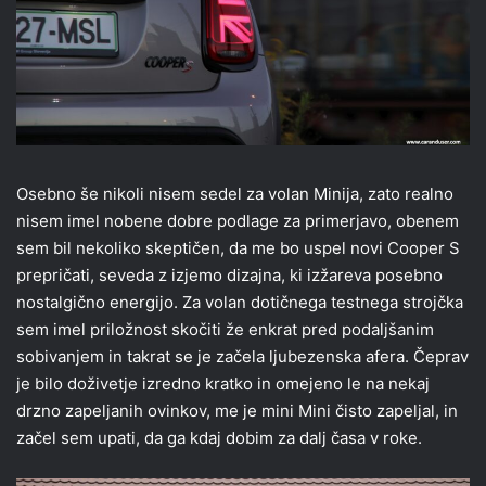
Osebno še nikoli nisem sedel za volan Minija, zato realno
nisem imel nobene dobre podlage za primerjavo, obenem
sem bil nekoliko skeptičen, da me bo uspel novi Cooper S
prepričati, seveda z izjemo dizajna, ki izžareva posebno
nostalgično energijo. Za volan dotičnega testnega strojčka
sem imel priložnost skočiti že enkrat pred podaljšanim
sobivanjem in takrat se je začela ljubezenska afera. Čeprav
je bilo doživetje izredno kratko in omejeno le na nekaj
drzno zapeljanih ovinkov, me je mini Mini čisto zapeljal, in
začel sem upati, da ga kdaj dobim za dalj časa v roke.