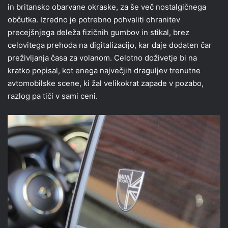
in britansko obarvane okraske, za še več nostalgičnega
občutka. Izredno je potrebno pohvaliti ohranitev
precejšnjega deleža fizičnih gumbov in stikal, brez
celovitega prehoda na digitalizacijo, kar daje dodaten čar
preživljanja časa za volanom. Celotno doživetje bi na
kratko popisal, kot enega največjih draguljev trenutne
avtomobilske scene, ki žal velikokrat zapade v pozabo,
razlog pa tiči v sami ceni.