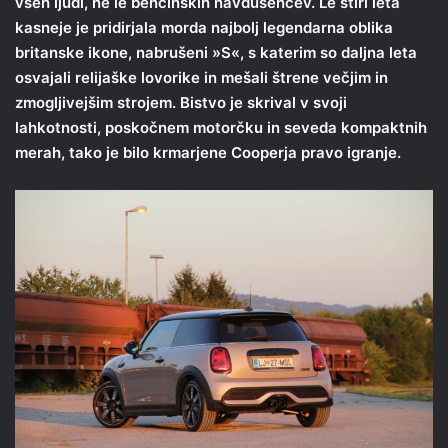
vseh ljudi, ne le bencinskih navdušencev. Le štiri leta
kasneje je pridirjala morda najbolj legendarna oblika
britanske ikone, nabrušeni »S«, s katerim so daljna leta
osvajali relijaške lovorike in mešali štrene večjim in
zmogljivejšim strojem. Bistvo je skrival v svoji
lahkotnosti, poskočnem motorčku in seveda kompaktnih
merah, tako je bilo krmarjene Cooperja pravo igranje.