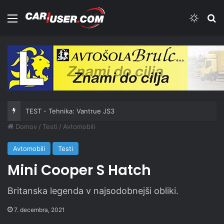
Meni
Switch
Iš
TEST - Tehnika: Vantrue JS3
Domov
/
Testi
/
Avtomobili
Avtomobili
Testi
Mini Cooper S Hatch
Britanska legenda v najsodobnejši obliki.
7. decembra, 2021