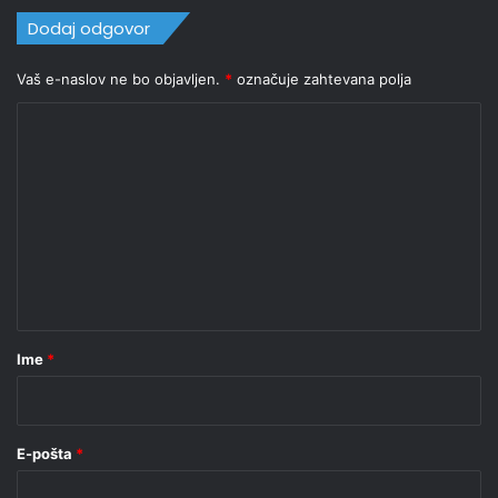
Dodaj odgovor
Vaš e-naslov ne bo objavljen.
*
označuje zahtevana polja
K
o
m
e
n
t
a
r
Ime
*
*
E-pošta
*