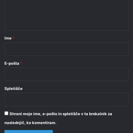
e
n
t
a
r
Ime
*
*
E-pošta
*
Spletišče
Shrani moje ime, e-pošto in spletišče v ta brskalnik za
naslednjič, ko komentiram.