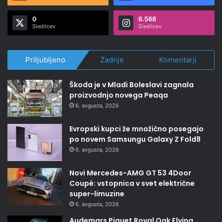
0
6.568
Sledilcev
Sledilcev
Priljubljeno
Zadnje
Komentarji
Škoda je v Mladi Boleslavi zagnala
proizvodnjo novega Peaqa
6. avgusta, 2026
Evropski kupci že množično posegajo
po novem Samsungu Galaxy Z Fold8
6. avgusta, 2026
Novi Mercedes-AMG GT 53 4Door
Coupé: vstopnica v svet električne
super-limuzine
6. avgusta, 2026
Audemars Piguet Royal Oak Flying