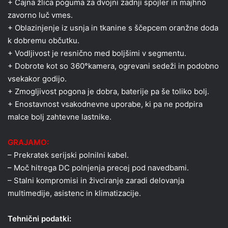
+ Čajna žlica poguma za dvojni zadnji spojler in majhno
zavorno luč vmes.
+ Oblazinjenje iz usnja in tkanine s ščepcem oranžne doda
k dobremu občutku.
+ Vodljivost je resnično med boljšimi v segmentu.
+ Dobrote kot so 360°kamera, ogrevani sedeži in podobno
vsekakor godijo.
+ Zmogljivost pogona je dobra, baterije pa še toliko bolj.
+ Enostavnost vsakodnevne uporabe, ki pa ne podpira
malce bolj zahtevne lastnike.
GRAJAMO:
– Prekratek serijski polnilni kabel.
– Moč hitrega DC polnjenja precej pod navedbami.
– Stalni kompromisi in živciranje zaradi delovanja
multimedije, asistenc in klimatizacije.
Tehnični podatki: