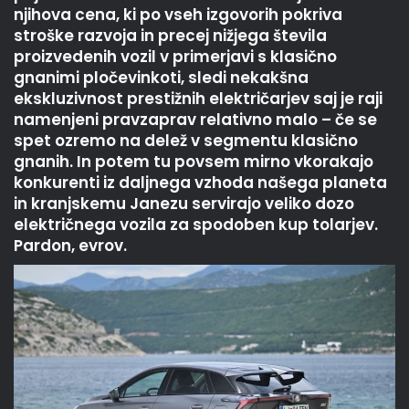
njihova cena, ki po vseh izgovorih pokriva
stroške razvoja in precej nižjega števila
proizvedenih vozil v primerjavi s klasično
gnanimi pločevinkoti, sledi nekakšna
ekskluzivnost prestižnih električarjev saj je raji
namenjeni pravzaprav relativno malo – če se
spet ozremo na delež v segmentu klasično
gnanih. In potem tu povsem mirno vkorakajo
konkurenti iz daljnega vzhoda našega planeta
in kranjskemu Janezu servirajo veliko dozo
električnega vozila za spodoben kup tolarjev.
Pardon, evrov.