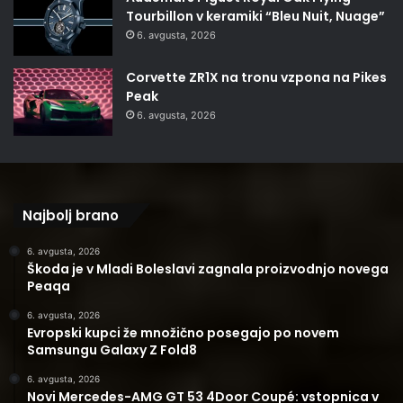
Tourbillon v keramiki “Bleu Nuit, Nuage”
6. avgusta, 2026
Corvette ZR1X na tronu vzpona na Pikes
Peak
6. avgusta, 2026
Najbolj brano
6. avgusta, 2026
Škoda je v Mladi Boleslavi zagnala proizvodnjo novega
Peaqa
6. avgusta, 2026
Evropski kupci že množično posegajo po novem
Samsungu Galaxy Z Fold8
6. avgusta, 2026
Novi Mercedes-AMG GT 53 4Door Coupé: vstopnica v