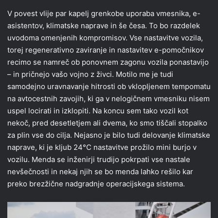
V povest vlije par kapelj grenkobe uporaba vmesnika, e-
asistentov, klimatske naprave in še česa. To bo razdelek
uvodoma omenjenih kompromisov. Vse nastavitve vozila,
torej regenerativno zaviranje in nastavitev e-pomočnikov
recimo se namreč ob ponovnem zagonu vozila ponastavijo
– in pričnejo vašo vojno z živci. Motilo me je tudi
samodejno uravnavanje hitrosti ob vklopljenem tempomatu
na avtocestnih zavojih, ki ga v nelogičnem vmesniku nisem
uspel locirati in izklopiti. Na koncu sem tako vozil kot
nekoč, pred desetletjem ali dvema, ko smo tiščali stopalko
za plin vse do cilja. Nejasno je bilo tudi delovanje klimatske
naprave, ki je kljub 24°C nastavitve prožilo mini burjo v
vozilu. Menda se inženirji trudijo pokrpati vse nastale
nevšečnosti in nekaj njih se bo menda lahko rešilo kar
preko brezžične nadgradnje operacijskega sistema.