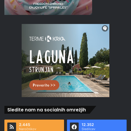
Sledite nam na socialnih omrežjih
2.445
12.352
Naročnikov
Sledilcev