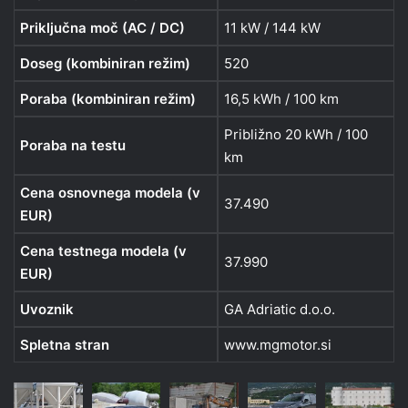
Priključna moč (AC / DC)
11 kW / 144 kW
Doseg (kombiniran režim)
520
Poraba (kombiniran režim)
16,5 kWh / 100 km
Približno 20 kWh / 100
Poraba na testu
km
Cena osnovnega modela (v
37.490
EUR)
Cena testnega modela (v
37.990
EUR)
Uvoznik
GA Adriatic d.o.o.
Spletna stran
www.mgmotor.si