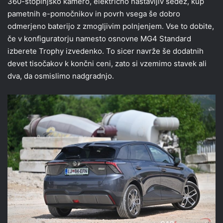
360-stopinjsko kamero, električno nastavljiv sedež, kup
pametnih e-pomočnikov in povrh vsega še dobro
odmerjeno baterijo z zmogljivim polnjenjem. Vse to dobite,
če v konfiguratorju namesto osnovne MG4 Standard
izberete Trophy izvedenko. To sicer navrže še dodatnih
devet tisočakov k končni ceni, zato si vzemimo stavek ali
dva, da osmislimo nadgradnjo.