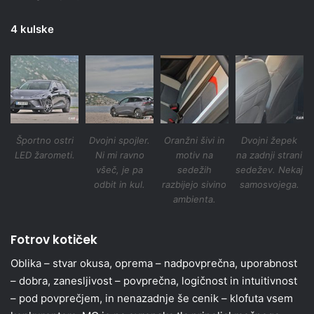
4 kulske
Športno ostri
Dvojni spojler.
Oranžni šivi in
Dvojni žepek
LED žarometi.
Ni mi ravno
motiv na
na zadnji strani
všeč, je pa
sedežih
sedežev. Nekaj
odbit in kul.
razbijejo sivino
samosvojega.
ambienta.
Fotrov kotiček
Oblika – stvar okusa, oprema – nadpovprečna, uporabnost
– dobra, zanesljivost – povprečna, logičnost in intuitivnost
– pod povprečjem, in nenazadnje še cenik – klofuta vsem