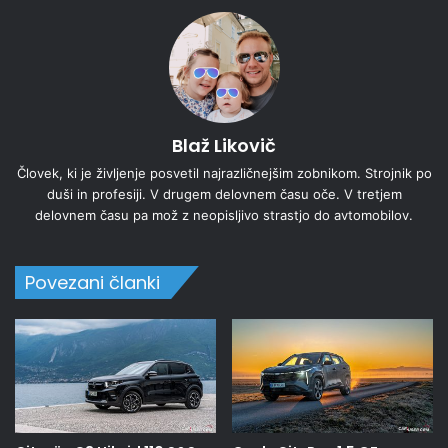
Blaž Likovič
Človek, ki je življenje posvetil najrazličnejšim zobnikom. Strojnik po
duši in profesiji. V drugem delovnem času oče. V tretjem
delovnem času pa mož z neopisljivo strastjo do avtomobilov.
Povezani članki