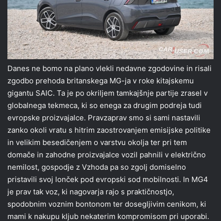
Danes ne bomo na plano vlekli nedavne zgodovine in risali
zgodbo prehoda britanskega MG-ja v roke kitajskemu
gigantu SAIC. Ta je po okriljem tamkajšnje partije zrasel v
globalnega tekmeca, ki so enega za drugim podreja tudi
evropske proizvajalce. Pravzaprav smo si sami nastavili
zanko okoli vratu s hitrim zaostrovanjem emisijske politike
in velikim besedičenjem o varstvu okolja ter pri tem
domače in zahodne proizvajalce vozil pahnili v električno
nemilost, gospodje z Vzhoda pa so zgolj domiselno
pristavili svoj lonček pod evropski sod mobilnosti. In MG4
je prav tak voz, ki nagovarja rajo s praktičnostjo,
spodobnim voznim bontonom ter dosegljivim cenikom, ki
mami k nakupu kljub nekaterim kompromisom pri uporabi.