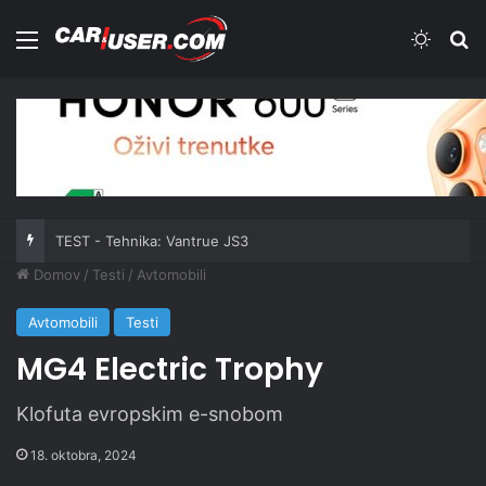
Meni
Switch
Iš
TEST - Skiroji: Xiaomi Electric Scooter 6 Ultra
Domov
/
Testi
/
Avtomobili
Avtomobili
Testi
MG4 Electric Trophy
Klofuta evropskim e-snobom
18. oktobra, 2024