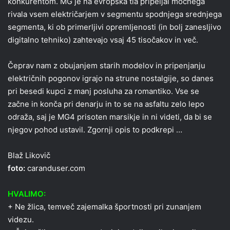
konkurentom. MG je na evropska tla pripeljal močnega
rivala vsem električarjem v segmentu spodnjega srednjega
segmenta, ki ob primerljivi opremljenosti (in bolj zanesljivo
digitalno tehniko) zahtevajo vsaj 45 tisočakov in več.
Čeprav nam z obujanjem starih modelov in pripenjanju
električnih pogonov igrajo na strune nostalgije, so danes
pri besedi kupci z manj posluha za romantiko. Vse se
začne in konča pri denarju in to se na asfaltu zelo lepo
odraža, saj je MG4 prisoten marsikje in ni videti, da bi se
njegov pohod ustavil. Zgornji opis to podkrepi …
Blaž Likovič
foto:
caranduser.com
HVALIMO:
+ Ne žlica, temveč zajemalka športnosti pri zunanjem
videzu.