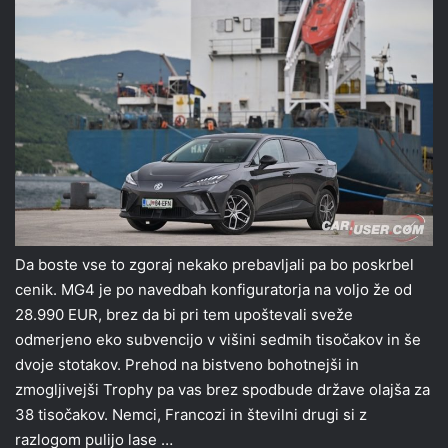
Da boste vse to zgoraj nekako prebavljali pa bo poskrbel
cenik. MG4 je po navedbah konfiguratorja na voljo že od
28.990 EUR, brez da bi pri tem upoštevali sveže
odmerjeno eko subvencijo v višini sedmih tisočakov in še
dvoje stotakov. Prehod na bistveno bohotnejši in
zmogljivejši Trophy pa vas brez spodbude države olajša za
38 tisočakov. Nemci, Francozi in številni drugi si z
razlogom pulijo lase …