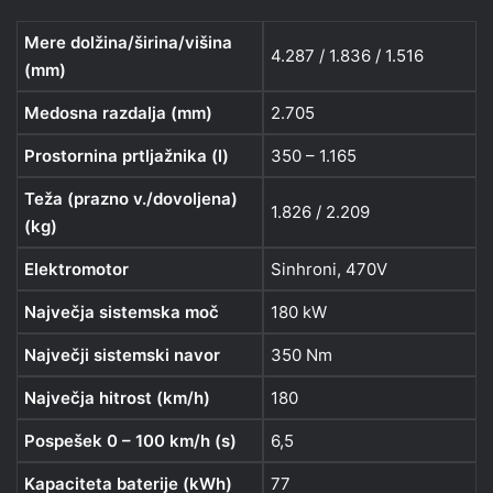
Mere dolžina/širina/višina
4.287 / 1.836 / 1.516
(mm)
Medosna razdalja (mm)
2.705
Prostornina prtljažnika (l)
350 – 1.165
Teža (prazno v./dovoljena)
1.826 / 2.209
(kg)
Elektromotor
Sinhroni, 470V
Največja sistemska moč
180 kW
Največji sistemski navor
350 Nm
Največja hitrost (km/h)
180
Pospešek 0 – 100 km/h (s)
6,5
Kapaciteta baterije (kWh)
77