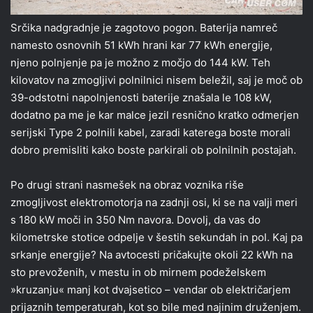
Srčika nadgradnje je zagotovo pogon. Baterija namreč
namesto osnovnih 51 kWh hrani kar 77 kWh energije,
njeno polnjenje pa je možno z močjo do 144 kW. Teh
kilovatov na zmogljivi polnilnici nisem beležil, saj je moč ob
39-odstotni napolnjenosti baterije znašala le 108 kW,
dodatno pa me je kar malce jezil resnično kratko odmerjen
serijski Type 2 polnili kabel, zaradi katerega boste morali
dobro premisliti kako boste parkirali ob polnilnih postajah.
Po drugi strani nasmešek na obraz voznika riše
zmogljivost elektromotorja na zadnji osi, ki se na valji meri
s 180 kW moči in 350 Nm navora. Dovolj, da vas do
kilometrske stotice odpelje v šestih sekundah in pol. Kaj pa
srkanje energije? Na avtocesti pričakujte okoli 22 kWh na
sto prevoženih, v mestu in ob mirnem podeželskem
»kruzanju« manj kot dvajsetico – vendar ob električarjem
prijaznih temperaturah, kot so bile med najinim druženjem.