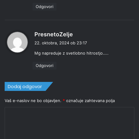
i
Odgovori
:
p
PresnetoZelje
r
22. oktobra, 2024 ob 23:17
a
Mg napreduje z svetlobno hitrostjo…..
v
i
Odgovori
:
Dodaj odgovor
Vaš e-naslov ne bo objavljen.
*
označuje zahtevana polja
K
o
m