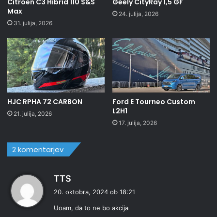
Citroën C3 Hibrid 110 S&S
Geely CityRay 1,5 GF
Max
24. julija, 2026
31. julija, 2026
HJC RPHA 72 CARBON
Ford E Tourneo Custom
L2H1
21. julija, 2026
17. julija, 2026
2 komentarjev
p
TTS
r
20. oktobra, 2024 ob 18:21
a
Uoam, da to ne bo akcija
v