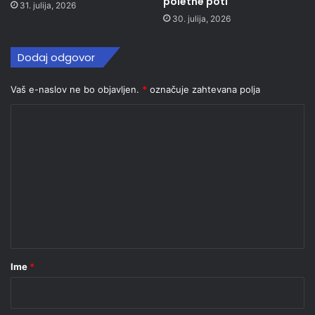
poletne poti
31. julija, 2026
30. julija, 2026
Dodaj odgovor
Vaš e-naslov ne bo objavljen.
*
označuje zahtevana polja
K
o
m
e
n
t
a
r
Ime
*
*