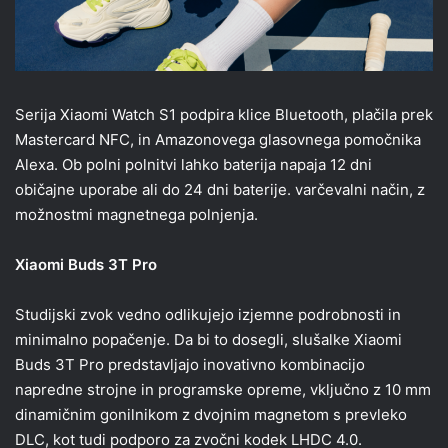
Serija Xiaomi Watch S1 podpira klice Bluetooth, plačila prek
Mastercard NFC, in Amazonovega glasovnega pomočnika
Alexa. Ob polni polnitvi lahko baterija napaja 12 dni
običajne uporabe ali do 24 dni baterije. varčevalni način, z
možnostmi magnetnega polnjenja.
Xiaomi Buds 3T Pro
Studijski zvok vedno odlikujejo izjemne podrobnosti in
minimalno popačenje. Da bi to dosegli, slušalke Xiaomi
Buds 3T Pro predstavljajo inovativno kombinacijo
napredne strojne in programske opreme, vključno z 10 mm
dinamičnim gonilnikom z dvojnim magnetom s prevleko
DLC, kot tudi podporo za zvočni kodek LHDC 4.0.