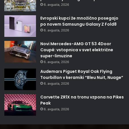
6. avgusta, 2026
Evropski kupci že množično posegajo
po novem Samsungu Galaxy Z Fold8
6. avgusta, 2026
Novi Mercedes-AMG GT 53 4Door
Coupé: vstopnica v svet električne
super-limuzine
6. avgusta, 2026
Audemars Piguet Royal Oak Flying
Tourbillon v keramiki “Bleu Nuit, Nuage”
6. avgusta, 2026
Corvette ZR1X na tronu vzpona na Pikes
Peak
6. avgusta, 2026