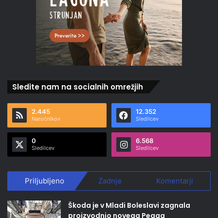
Sledite nam na socialnih omrežjih
2.445
12.352
Naročnikov
Sledilcev
0
6.568
Sledilcev
Sledilcev
Priljubljeno
Zadnje
Komentarji
Škoda je v Mladi Boleslavi zagnala
proizvodnjo novega Peaqa