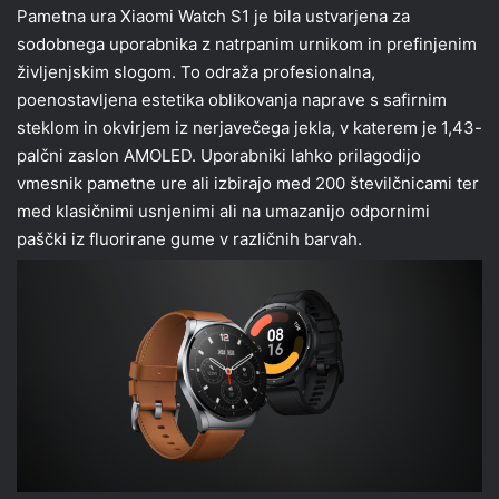
Pametna ura Xiaomi Watch S1 je bila ustvarjena za
sodobnega uporabnika z natrpanim urnikom in prefinjenim
življenjskim slogom. To odraža profesionalna,
poenostavljena estetika oblikovanja naprave s safirnim
steklom in okvirjem iz nerjavečega jekla, v katerem je 1,43-
palčni zaslon AMOLED. Uporabniki lahko prilagodijo
vmesnik pametne ure ali izbirajo med 200 številčnicami ter
med klasičnimi usnjenimi ali na umazanijo odpornimi
paščki iz fluorirane gume v različnih barvah.