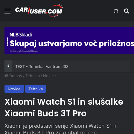
Meni
Switch
Iš
TEST - Tehnika: Vantrue JS3
Domov
/
Tehnika
/
Novice
Novice
Tehnika
Xiaomi Watch S1 in slušalke
Xiaomi Buds 3T Pro
Xiaomi je predstavil serijo Xiaomi Watch S1 in
Xiaomi Buds 3T Pro za globalne trge.