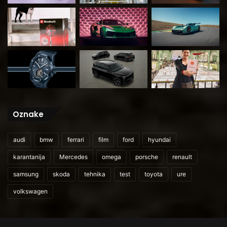
Oznake
audi
bmw
ferrari
film
ford
hyundai
karantanija
Mercedes
omega
porsche
renault
samsung
skoda
tehnika
test
toyota
ure
volkswagen