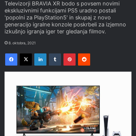
Televizorji BRAVIA XR bodo s povsem novimi
ekskluzivnimi funkcijami PS5 uradno postali
'popolni za PlayStation5' in skupaj z novo
generacijo igralne konzole poskrbeli za izjemno
izkušnjo igranja iger ter gledanja filmov.
8. oktobra, 2021
Facebook
X
LinkedIn
Tumblr
Pinterest
Reddit