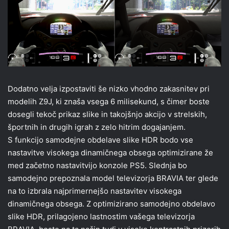
Dodatno velja izpostaviti še nizko vhodno zakasnitev pri
modelih Z9J, ki znaša vsega 6 milisekund, s čimer boste
dosegli tekoč prikaz slike in takojšnjo akcijo v strelskih,
športnih in drugih igrah z zelo hitrim dogajanjem.
S funkcijo samodejne obdelave slike HDR bodo vse
nastavitve visokega dinamičnega obsega optimizirane že
med začetno nastavitvijo konzole PS5. Slednja bo
samodejno prepoznala model televizorja BRAVIA ter glede
na to izbrala najprimernejšo nastavitev visokega
dinamičnega obsega. Z optimizirano samodejno obdelavo
slike HDR, prilagojeno lastnostim vašega televizorja