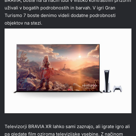
BRAVIA, boste na ta način tudi v visoko kontrastnih prizorih
uživali v bogatih podrobnostih in barvah. V igri Gran
Turismo 7 boste denimo videli dodatne podrobnosti
objektov na stezi.
Televizorji BRAVIA XR lahko sami zaznajo, ali igrate igro ali
pa gledate film oziroma televizijske vsebine. Z načinom