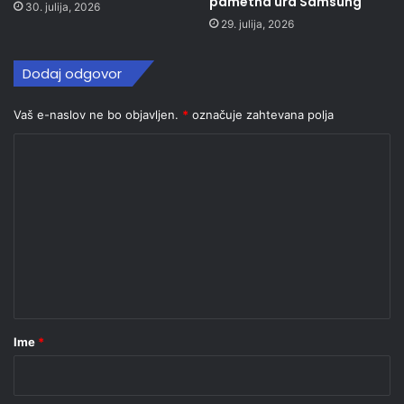
pametna ura Samsung
30. julija, 2026
29. julija, 2026
Dodaj odgovor
Vaš e-naslov ne bo objavljen.
*
označuje zahtevana polja
K
o
m
e
n
t
a
r
Ime
*
*