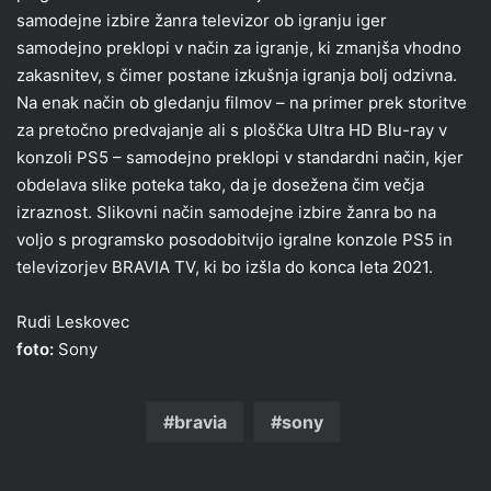
samodejne izbire žanra televizor ob igranju iger
samodejno preklopi v način za igranje, ki zmanjša vhodno
zakasnitev, s čimer postane izkušnja igranja bolj odzivna.
Na enak način ob gledanju filmov – na primer prek storitve
za pretočno predvajanje ali s ploščka Ultra HD Blu-ray v
konzoli PS5 – samodejno preklopi v standardni način, kjer
obdelava slike poteka tako, da je dosežena čim večja
izraznost. Slikovni način samodejne izbire žanra bo na
voljo s programsko posodobitvijo igralne konzole PS5 in
televizorjev BRAVIA TV, ki bo izšla do konca leta 2021.
Rudi Leskovec
foto:
Sony
bravia
sony