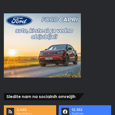
Sledite nam na socialnih omrežjih
2.445
12.352
Naročnikov
Sledilcev