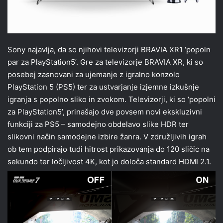
Sony najavlja, da so njihovi televizorji BRAVIA XR1 ‘popoln
par za PlayStation5’. Gre za televizorje BRAVIA XR, ki so
posebej zasnovani za ujemanje z igralno konzolo
PlayStation 5 (PS5) ter za ustvarjanje izjemne izkušnje
igranja s popolno sliko in zvokom. Televizorji, ki so ‘popolni
za PlayStation5’, prinašajo dve povsem novi ekskluzivni
funkciji za PS5 – samodejno obdelavo slike HDR ter
slikovni način samodejne izbire žanra. V združljivih igrah
ob tem podpirajo tudi hitrost prikazovanja do 120 sličic na
sekundo ter ločljivost 4K, kot jo določa standard HDMI 2.1.