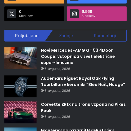
0
6.568
Sledilcev
Sledilcev
Priljubljeno
Zadnje
Komentarji
Novi Mercedes-AMG GT 53 4Door
Coupé: vstopnica v svet električne
super-limuzine
6. avgusta, 2026
Audemars Piguet Royal Oak Flying
Tourbillon v keramiki “Bleu Nuit, Nuage”
6. avgusta, 2026
Corvette ZR1X na tronu vzpona na Pikes
Peak
6. avgusta, 2026
Monterey bo razgrnil McMurtryjev