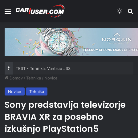
Meni
Switch
Iš
TEST - Tehnika: Vantrue JS3
Domov
/
Tehnika
/
Novice
Novice
Tehnika
Sony predstavlja televizorje
BRAVIA XR za posebno
izkušnjo PlayStation5