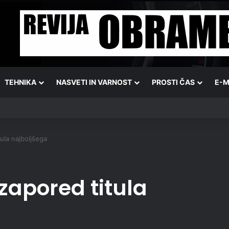
TEHNIKA
NASVETI IN VARNOST
PROSTI ČAS
E-M
ula najboljšega
zapored titula