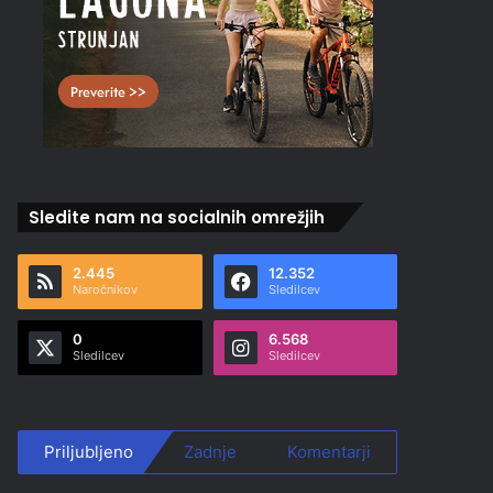
Sledite nam na socialnih omrežjih
2.445
12.352
Naročnikov
Sledilcev
0
6.568
Sledilcev
Sledilcev
Priljubljeno
Zadnje
Komentarji