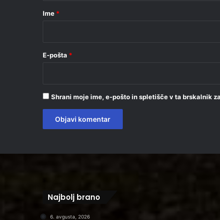
r
Ime
*
*
E-pošta
*
Shrani moje ime, e-pošto in spletišče v ta brskalnik 
Najbolj brano
6. avgusta, 2026