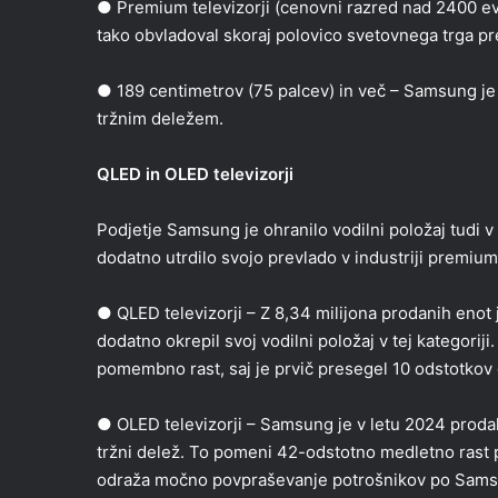
● Premium televizorji (cenovni razred nad 2400 ev
tako obvladoval skoraj polovico svetovnega trga pr
● 189 centimetrov (75 palcev) in več – Samsung je vo
tržnim deležem.
QLED in OLED televizorji
Podjetje Samsung je ohranilo vodilni položaj tudi 
dodatno utrdilo svojo prevlado v industriji premium 
● QLED televizorji – Z 8,34 milijona prodanih enot
dodatno okrepil svoj vodilni položaj v tej kategoriji
pomembno rast, saj je prvič presegel 10 odstotkov 
● OLED televizorji – Samsung je v letu 2024 prodal
tržni delež. To pomeni 42-odstotno medletno rast 
odraža močno povpraševanje potrošnikov po Sams