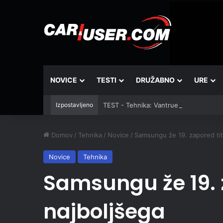
NOVICE
TESTI
DRUŽABNO
URE
Izpostavljeno
TEST - Tehnika: Vantrue JS3
Domov
/
Tehnika
/
Novice
/
Samsungu že 19. zapored tit
Novice
Tehnika
Samsungu že 19. 
najboljšega