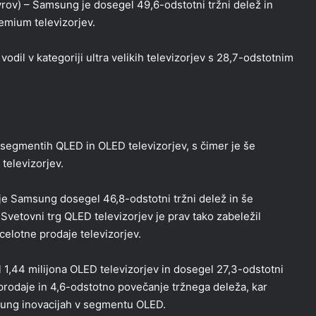
rov) – Samsung je dosegel 49,6-odstotni tržni delež in
emium televizorjev.
dil v kategoriji ultra velikih televizorjev s 28,7-odstotnim
v segmentih QLED in OLED televizorjev, s čimer je še
televizorjev.
 je Samsung dosegel 46,8-odstotni tržni delež in še
. Svetovni trg QLED televizorjev je prav tako zabeležil
celotne prodaje televizorjev.
 1,44 milijona OLED televizorjev in dosegel 27,3-odstotni
prodaje in 4,6-odstotno povečanje tržnega deleža, kar
ung inovacijah v segmentu OLED.