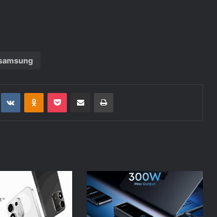
samsung
t
eddit
VKontakte
Odnoklassniki
Pocket
Deli po epošti
Natisni