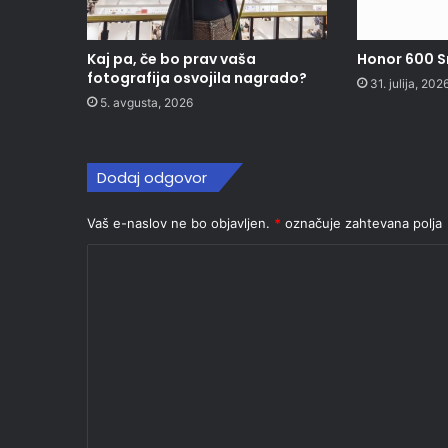
Kaj pa, če bo prav vaša
Honor 600 
fotografija osvojila nagrado?
31. julija, 202
5. avgusta, 2026
Dodaj odgovor
Vaš e-naslov ne bo objavljen.
*
označuje zahtevana polja
K
o
m
e
n
t
a