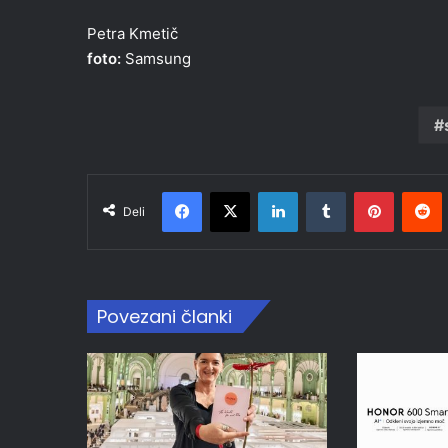
Petra Kmetič
foto:
Samsung
Facebook
X
LinkedIn
Tumblr
Pinteres
R
Deli
Povezani članki