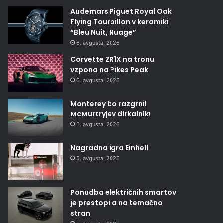
Audemars Piguet Royal Oak
Flying Tourbillon v keramiki
“Bleu Nuit, Nuage”
6. avgusta, 2026
Corvette ZR1X na tronu
vzpona na Pikes Peak
6. avgusta, 2026
Monterey bo razgrnil
McMurtryjev dirkalnik!
6. avgusta, 2026
Nagradna igra Einhell
5. avgusta, 2026
Ponudba električnih smartov
je prestopila na temačno
stran