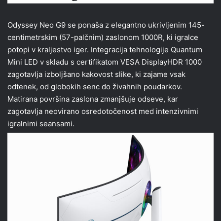
Odyssey Neo G9 se ponaša z elegantno ukrivljenim 145-
centimetrskim (57-palčnim) zaslonom 1000R, ki igralce
potopi v kraljestvo iger. Integracija tehnologije Quantum
Mini LED v skladu s certifikatom VESA DisplayHDR 1000
zagotavlja izboljšano kakovost slike, ki zajame vsak
odtenek, od globokih senc do živahnih poudarkov.
Matirana površina zaslona zmanjšuje odseve, kar
zagotavlja neovirano osredotočenost med intenzivnimi
igralnimi seansami.