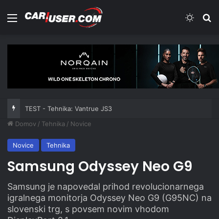
Meni
Switch
Iš
TEST - Tehnika: Vantrue JS3
Domov
/
Tehnika
/
Novice
Novice
Tehnika
Samsung Odyssey Neo G9
Samsung je napovedal prihod revolucionarnega
igralnega monitorja Odyssey Neo G9 (G95NC) na
slovenski trg, s povsem novim vhodom