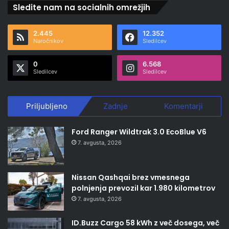
Sledite nam na socialnih omrežjih
2.445
12.352
Naročnikov
Sledilcev
0
6.568
Sledilcev
Sledilcev
Priljubljeno
Zadnje
Komentarji
Ford Ranger Wildtrak 3.0 EcoBlue V6
7. avgusta, 2026
Nissan Qashqai brez vmesnega
polnjenja prevozil kar 1.980 kilometrov
7. avgusta, 2026
ID.Buzz Cargo 58 kWh z več dosega, več