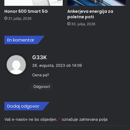
Honor 600 Smart 5G
Ankerjeva energija za
poletne poti
31. julija, 2026
30. julija, 2026
En komentar
p
G33K
r
28. avgusta, 2023 ob 14:09
a
Cena pa?
v
i
Odgovori
:
Dodaj odgovor
Vaš e-naslov ne bo objavljen.
*
označuje zahtevana polja
K