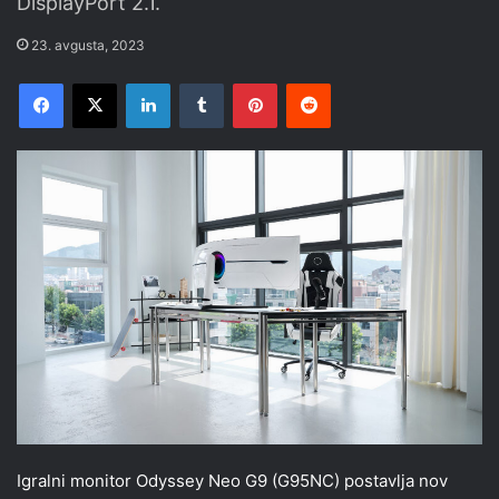
DisplayPort 2.1.
23. avgusta, 2023
Facebook
X
LinkedIn
Tumblr
Pinterest
Reddit
Igralni monitor Odyssey Neo G9 (G95NC) postavlja nov