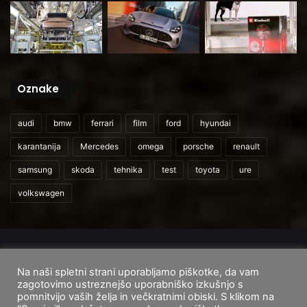
Oznake
audi
bmw
ferrari
film
ford
hyundai
karantanija
Mercedes
omega
porsche
renault
samsung
skoda
tehnika
test
toyota
ure
volkswagen
© 2026
CarAndUser.com
Na naši spletni strani uporabljamo piškotke, da vam
Domov
O nas
Cenik storitev
Pogoji uporabe
zagotovimo ustreznejšo uporabniško izkušnjo s
pomnitvijo vaših želja in večkratnimi obiski. S klikom na