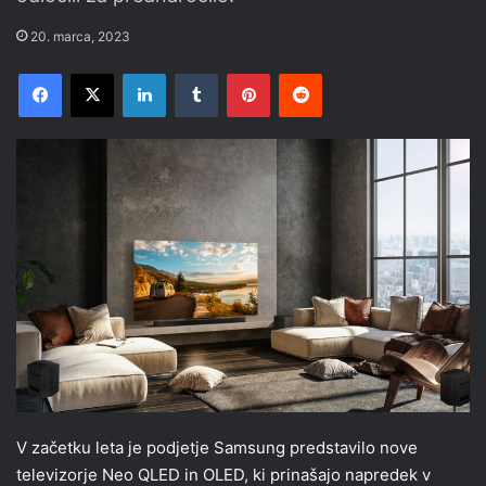
20. marca, 2023
Facebook
X
LinkedIn
Tumblr
Pinterest
Reddit
V začetku leta je podjetje Samsung predstavilo nove
televizorje Neo QLED in OLED, ki prinašajo napredek v