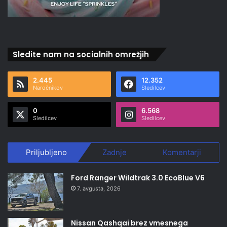
Sledite nam na socialnih omrežjih
2.445
12.352
Naročnikov
Sledilcev
0
6.568
Sledilcev
Sledilcev
Priljubljeno
Zadnje
Komentarji
Ford Ranger Wildtrak 3.0 EcoBlue V6
7. avgusta, 2026
Nissan Qashqai brez vmesnega