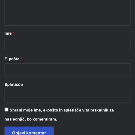
n
t
a
r
Ime
*
*
E-pošta
*
Spletišče
Shrani moje ime, e-pošto in spletišče v ta brskalnik za
naslednjič, ko komentiram.