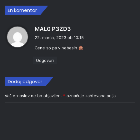
En komentar
p
MAL0 P3ZD3
r
22. marca, 2023 ob 10:15
a
Cene so pa v nebesih
v
i
Odgovori
:
Dodaj odgovor
Vaš e-naslov ne bo objavljen.
*
označuje zahtevana polja
K
o
m
e