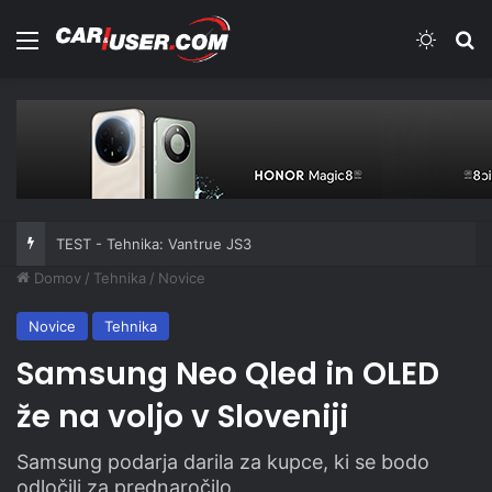
Meni
Switch
Iš
TEST - Tehnika: Vantrue JS3
Domov
/
Tehnika
/
Novice
Novice
Tehnika
Samsung Neo Qled in OLED
že na voljo v Sloveniji
Samsung podarja darila za kupce, ki se bodo
odločili za prednaročilo.