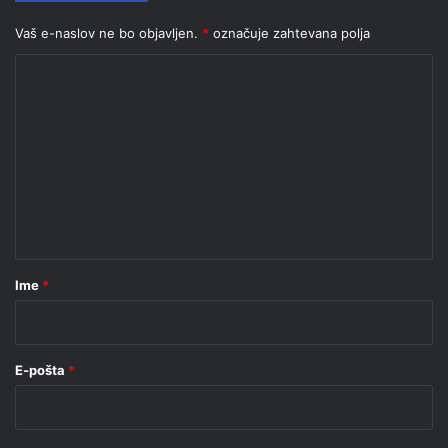
Vaš e-naslov ne bo objavljen.
*
označuje zahtevana polja
K
o
m
e
n
t
a
r
Ime
*
*
E-pošta
*