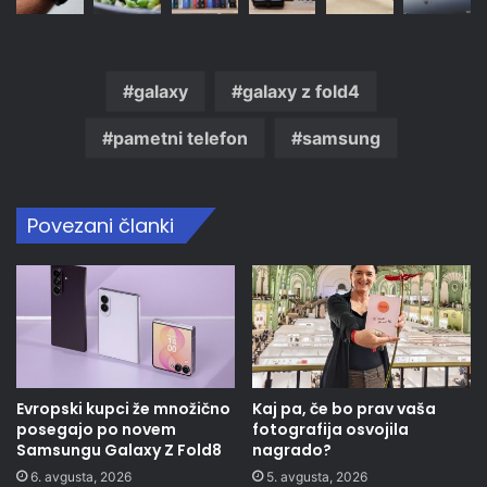
galaxy
galaxy z fold4
pametni telefon
samsung
Povezani članki
Evropski kupci že množično
Kaj pa, če bo prav vaša
posegajo po novem
fotografija osvojila
Samsungu Galaxy Z Fold8
nagrado?
6. avgusta, 2026
5. avgusta, 2026