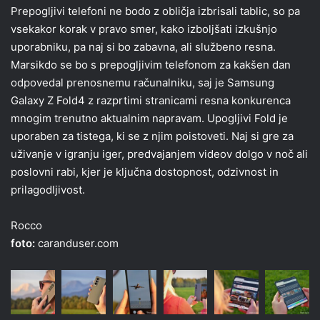
Prepogljivi telefoni ne bodo z obličja izbrisali tablic, so pa
vsekakor korak v pravo smer, kako izboljšati izkušnjo
uporabniku, pa naj si bo zabavna, ali službeno resna.
Marsikdo se bo s prepogljivim telefonom za kakšen dan
odpovedal prenosnemu računalniku, saj je Samsung
Galaxy Z Fold4 z razprtimi stranicami resna konkurenca
mnogim trenutno aktualnim napravam. Upogljivi Fold je
uporaben za tistega, ki se z njim poistoveti. Naj si gre za
uživanje v igranju iger, predvajanjem videov dolgo v noč ali
poslovni rabi, kjer je ključna dostopnost, odzivnost in
prilagodljivost.
Rocco
foto:
caranduser.com