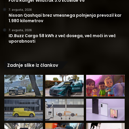
Ford Ranger Wildtrak 3.0 EcoBlue V6
7. avgusta, 2026
Nissan Qashqai brez vmesnega polnjenja prevozil kar
1.980 kilometrov
7. avgusta, 2026
ID.Buzz Cargo 58 kWh z več dosega, več moči in več
uporabnosti
Zadnje slike iz člankov