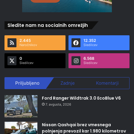
Sledite nam na socialnih omrežjih
2.445
12.352
Naročnikov
Sledilcev
0
6.568
Sledilcev
Sledilcev
Priljubljeno
Zadnje
Komentarji
Ford Ranger Wildtrak 3.0 EcoBlue V6
7. avgusta, 2026
Nissan Qashqai brez vmesnega
polnjenja prevozil kar 1.980 kilometrov