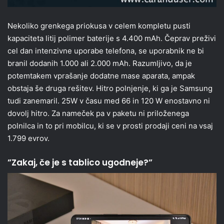
Nekoliko grenkega priokusa v celem kompletu pusti
kapaciteta litij polimer baterije s 4.400 mAh. Čeprav preživi
cel dan intenzivne uporabe telefona, se uporabnik ne bi
branil dodanih 1.000 ali 2.000 mAh. Razumljivo, da je
potemtakem vprašanje dodatne mase aparata, ampak
obstaja še druga rešitev. Hitro polnjenje, ki ga je Samsung
tudi zanemaril. 25W v času med 66 in 120 W enostavno ni
dovolj hitro. Za nameček pa v paketu ni priloženega
polnilca in to pri mobilcu, ki se v prosti prodaji ceni na vsaj
1.799 evrov.
”Zakaj, če je s tablico ugodneje?”