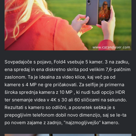
Sovpadajoče s pojavo, Fold4 vsebuje 5 kamer. 3 na zadku,
ena spredaj in ena diskretno skrita pod velikim 7,6-palčnim
zaslonom. Ta je idealna za video klice, kaj več pa od
kamere s 4 MP ne gre pričakovati. Za selfije je primerna
široka sprednja kamera z 10 MP , ki nudi tudi opcijo HDR
ter snemanje videa v 4K s 30 ali 60 sličicami na sekundo.
Rezultati s kamero so odlični, a posnetek sebka je s
prepogljivim telefonom dobil novo dimenzijo, saj se le-ta
po novem zajame z zadnjo, ”najzmogljivejšo” kamero.