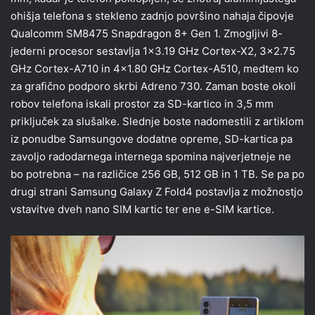
ohišja telefona s stekleno zadnjo površino nahaja čipovje
Qualcomm SM8475 Snapdragon 8+ Gen 1. Zmogljivi 8-
jederni procesor sestavlja 1×3.19 GHz Cortex-X2, 3×2.75
GHz Cortex-A710 in 4×1.80 GHz Cortex-A510, medtem ko
za grafično podporo skrbi Adreno 730. Zaman boste okoli
robov telefona iskali prostor za SD-kartico in 3,5 mm
priključek za slušalke. Slednje boste nadomestili z artiklom
iz ponudbe Samsungove dodatne opreme, SD-kartica pa
zavoljo radodarnega internega spomina najverjetneje ne
bo potrebna – na različice 256 GB, 512 GB in 1 TB. Se pa po
drugi strani Samsung Galaxy Z Fold4 postavlja z možnostjo
vstavitve dveh nano SIM kartic ter ene e-SIM kartice.