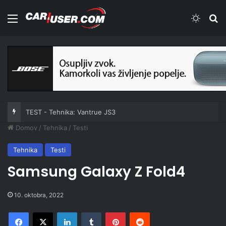
Meni
Switch
Iš
TEST - Skiroji: Xiaomi Electric Scooter 6 Ultra
Domov
/
Tehnika
/
Testi
Tehnika
Testi
Samsung Galaxy Z Fold4
10. oktobra, 2022
Facebook
X
LinkedIn
Tumblr
Pinterest
Reddit