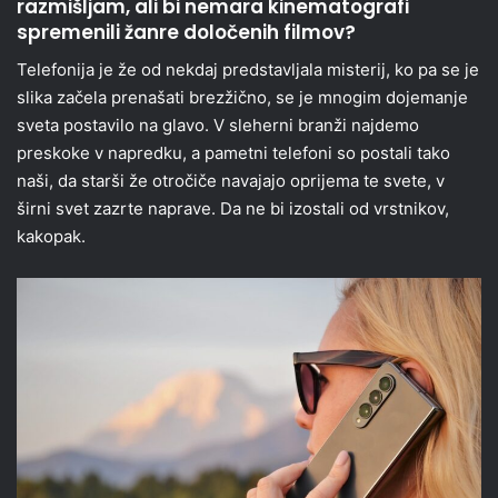
razmišljam, ali bi nemara kinematografi
spremenili žanre določenih filmov?
Telefonija je že od nekdaj predstavljala misterij, ko pa se je
slika začela prenašati brezžično, se je mnogim dojemanje
sveta postavilo na glavo. V sleherni branži najdemo
preskoke v napredku, a pametni telefoni so postali tako
naši, da starši že otročiče navajajo oprijema te svete, v
širni svet zazrte naprave. Da ne bi izostali od vrstnikov,
kakopak.