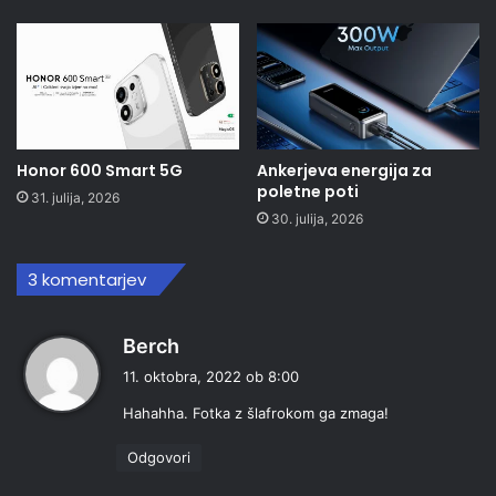
Honor 600 Smart 5G
Ankerjeva energija za
poletne poti
31. julija, 2026
30. julija, 2026
3 komentarjev
p
Berch
r
11. oktobra, 2022 ob 8:00
a
Hahahha. Fotka z šlafrokom ga zmaga!
v
i
Odgovori
: