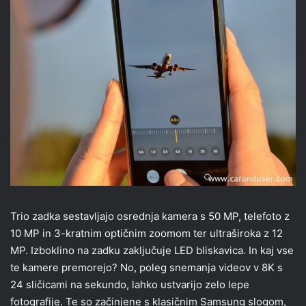
Trio zadka sestavljajo osrednja kamera s 50 MP, telefoto z
10 MP in 3-kratnim optičnim zoomom ter ultraširoka z 12
MP. Izboklino na zadku zaključuje LED bliskavica. In kaj vse
te kamere premorejo? No, poleg snemanja videov v 8K s
24 sličicami na sekundo, lahko ustvarijo zelo lepe
fotografije. Te so začinjene s klasičnim Samsung slogom,