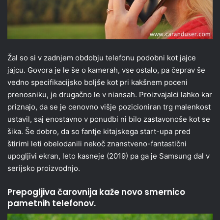
Žal so si v zadnjem obdobju telefonu podobni kot jajce
jajcu. Govora je le še o kamerah, vse ostalo, pa čeprav še
vedno specifikacijsko boljše kot pri kakšnem poceni
prenosniku, je drugačno le v niansah. Proizvajalci lahko kar
priznajo, da se je cenovno višje pozicioniran trg malenkost
ustavil, saj enostavno v ponudbi ni bilo zastavonoše kot se
šika. Še dobro, da so fantje kitajskega start-upa pred
štirimi leti obelodanili nekoč znanstveno-fantastični
upogljivi ekran, leto kasneje (2019) pa ga je Samsung dal v
serijsko proizvodnjo.
Prepogljiva čarovnija kaže novo smernico
pametnih telefonov.