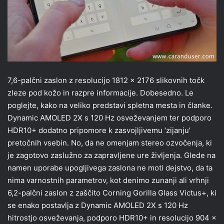
7,6-palčni zaslon z resolucijo 1812 x 2176 slikovnih točk
zleze pod kožo in razpre informacije. Dobesedno. Le
poglejte, kako na veliko predstavi spletna mesta in članke.
Dynamic AMOLED 2X s 120 Hz osveževanjem ter podporo
HDR10+ dodatno pripomore k zasvojljivemu ‘zijanju’
pretočnih vsebin. No, da ne omenjam stereo ozvočenja, ki
je zagotovo zaslužno za zapravljene ure življenja. Glede na
namen uporabe upogljivega zaslona ne moti dejstvo, da ta
nima varnostnih parametrov, kot denimo zunanji ali vrhnji
6,2-palčni zaslon z zaščito Corning Gorilla Glass Victus+, ki
se enako postavlja z Dynamic AMOLED 2X s 120 Hz
hitrostjo osveževanja, podporo HDR10+ in resolucijo 904 x