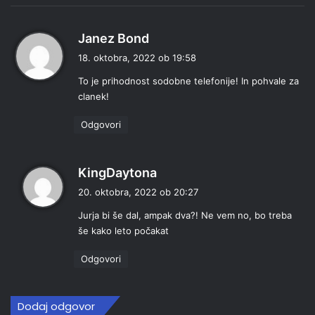
p
Janez Bond
r
18. oktobra, 2022 ob 19:58
a
To je prihodnost sodobne telefonije! In pohvale za
v
clanek!
i
:
Odgovori
p
KingDaytona
r
20. oktobra, 2022 ob 20:27
a
Jurja bi še dal, ampak dva?! Ne vem no, bo treba
v
še kako leto počakat
i
:
Odgovori
Dodaj odgovor