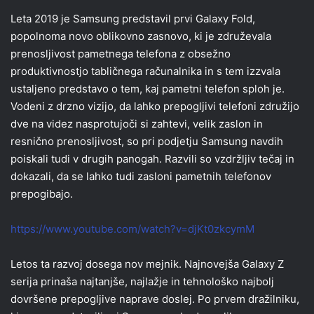
Leta 2019 je Samsung predstavil prvi Galaxy Fold,
popolnoma novo oblikovno zasnovo, ki je združevala
prenosljivost pametnega telefona z obsežno
produktivnostjo tabličnega računalnika in s tem izzvala
ustaljeno predstavo o tem, kaj pametni telefon sploh je.
Vodeni z drzno vizijo, da lahko prepogljivi telefoni združijo
dve na videz nasprotujoči si zahtevi, velik zaslon in
resnično prenosljivost, so pri podjetju Samsung navdih
poiskali tudi v drugih panogah. Razvili so vzdržljiv tečaj in
dokazali, da se lahko tudi zasloni pametnih telefonov
prepogibajo.
https://www.youtube.com/watch?v=djKt0zkcymM
Letos ta razvoj dosega nov mejnik. Najnovejša Galaxy Z
serija prinaša najtanjše, najlažje in tehnološko najbolj
dovršene prepogljive naprave doslej. Po prvem dražilniku,