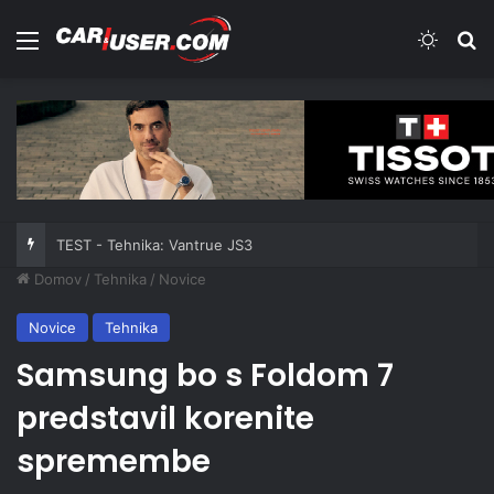
Meni
Switch
Iš
TEST - Tehnika: Vantrue JS3
Domov
/
Tehnika
/
Novice
Novice
Tehnika
Samsung bo s Foldom 7
predstavil korenite
spremembe