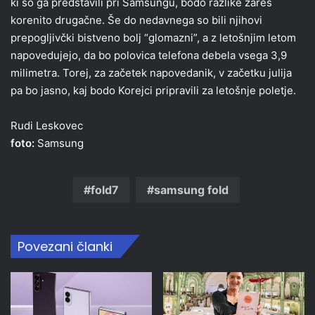
ki so ga predstavili pri Samsungu, bodo razlike zares
korenito drugačne. Še do nedavnega so bili njihovi
prepogljivčki bistveno bolj “glomazni”, a z letošnjim letom
napovedujejo, da bo polovica telefona debela vsega 3,9
milimetra. Torej, za začetek napovedanik, v začetku julija
pa bo jasno, kaj bodo Korejci pripravili za letošnje poletje.
Rudi Leskovec
foto:
Samsung
fold7
samsung fold
Povezani članki