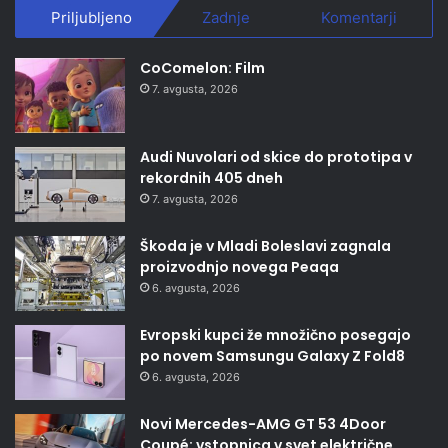
Priljubljeno
Zadnje
Komentarji
CoComelon: Film
7. avgusta, 2026
Audi Nuvolari od skice do prototipa v
rekordnih 405 dneh
7. avgusta, 2026
Škoda je v Mladi Boleslavi zagnala
proizvodnjo novega Peaqa
6. avgusta, 2026
Evropski kupci že množično posegajo
po novem Samsungu Galaxy Z Fold8
6. avgusta, 2026
Novi Mercedes-AMG GT 53 4Door
Coupé: vstopnica v svet električne