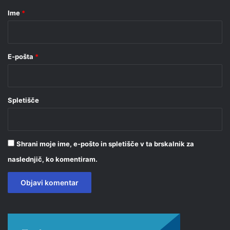
r
Ime
*
*
E-pošta
*
Spletišče
Shrani moje ime, e-pošto in spletišče v ta brskalnik za
naslednjič, ko komentiram.