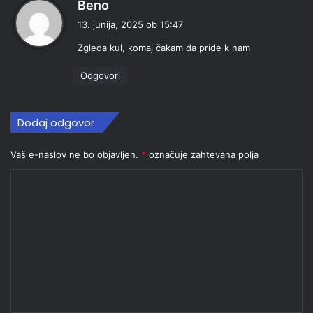
p
Beno
r
13. junija, 2025 ob 15:47
a
Zgleda kul, komaj čakam da pride k nam
v
i
Odgovori
:
Dodaj odgovor
Vaš e-naslov ne bo objavljen.
*
označuje zahtevana polja
K
o
m
e
n
t
a