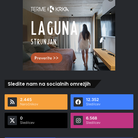
Sledite nam na socialnih omrežjih
2.445
12.352
Naročnikov
Sledilcev
0
6.568
Sledilcev
Sledilcev