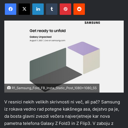
Facebook
X
LinkedIn
Tumblr
Pinterest
Reddit
R1_Samsung_Fold_FB_Insta_Static_Post_1080x1080_SS
V resnici nekih velikih skrivnosti ni več, ali pač? Samsung
iz rokava vedno rad potegne kakšnega asa, dejstvo pa je,
da bosta glavni zvezdi večera najverjetneje kar nova
pametna telefona Galaxy Z Fold3 in Z Flip3. V zaboju z