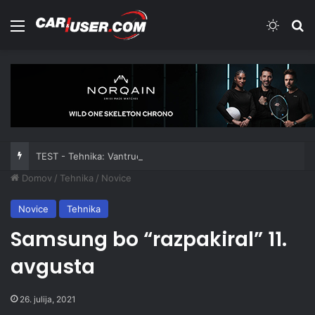
Meni
Switch
Iš
TEST - Tehnika: Vantrue JS3
Domov
/
Tehnika
/
Novice
Novice
Tehnika
Samsung bo “razpakiral” 11.
avgusta
26. julija, 2021