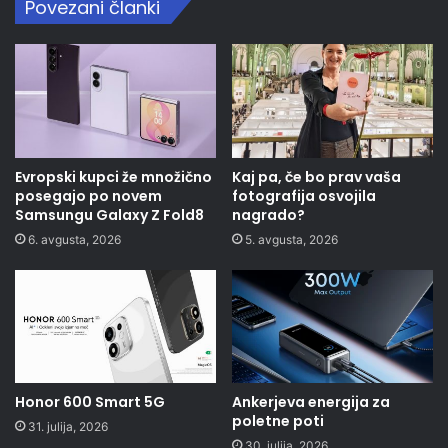
Povezani članki
Evropski kupci že množično
Kaj pa, če bo prav vaša
posegajo po novem
fotografija osvojila
Samsungu Galaxy Z Fold8
nagrado?
6. avgusta, 2026
5. avgusta, 2026
Honor 600 Smart 5G
Ankerjeva energija za
poletne poti
31. julija, 2026
30. julija, 2026