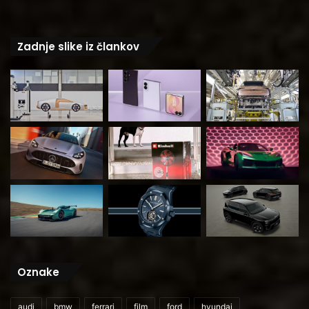
Zadnje slike iz člankov
Oznake
audi
bmw
ferrari
film
ford
hyundai