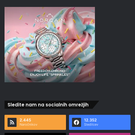
Sledite nam na socialnih omrežjih
2.445
12.352
Naročnikov
Sledilcev