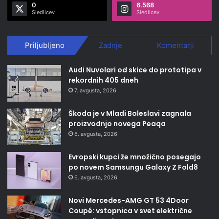
0
6.568
Sledilcev
Sledilcev
Priljubljeno
Zadnje
Komentarji
Audi Nuvolari od skice do prototipa v
rekordnih 405 dneh
7. avgusta, 2026
Škoda je v Mladi Boleslavi zagnala
proizvodnjo novega Peaqa
6. avgusta, 2026
Evropski kupci že množično posegajo
po novem Samsungu Galaxy Z Fold8
6. avgusta, 2026
Novi Mercedes-AMG GT 53 4Door
Coupé: vstopnica v svet električne