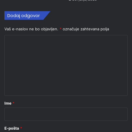
Dodaj odgovor
Vaš e-naslov ne bo objavljen.
*
označuje zahtevana polja
K
o
m
e
n
t
a
r
Ime
*
*
E-pošta
*