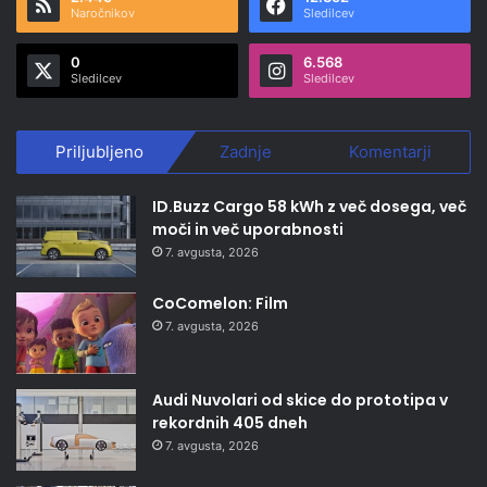
Naročnikov
Sledilcev
0
6.568
Sledilcev
Sledilcev
Priljubljeno
Zadnje
Komentarji
ID.Buzz Cargo 58 kWh z več dosega, več
moči in več uporabnosti
7. avgusta, 2026
CoComelon: Film
7. avgusta, 2026
Audi Nuvolari od skice do prototipa v
rekordnih 405 dneh
7. avgusta, 2026