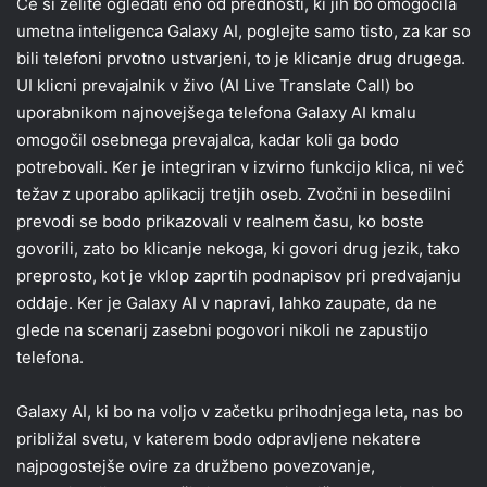
Če si želite ogledati eno od prednosti, ki jih bo omogočila
umetna inteligenca Galaxy AI, poglejte samo tisto, za kar so
bili telefoni prvotno ustvarjeni, to je klicanje drug drugega.
UI klicni prevajalnik v živo (AI Live Translate Call) bo
uporabnikom najnovejšega telefona Galaxy AI kmalu
omogočil osebnega prevajalca, kadar koli ga bodo
potrebovali. Ker je integriran v izvirno funkcijo klica, ni več
težav z uporabo aplikacij tretjih oseb. Zvočni in besedilni
prevodi se bodo prikazovali v realnem času, ko boste
govorili, zato bo klicanje nekoga, ki govori drug jezik, tako
preprosto, kot je vklop zaprtih podnapisov pri predvajanju
oddaje. Ker je Galaxy AI v napravi, lahko zaupate, da ne
glede na scenarij zasebni pogovori nikoli ne zapustijo
telefona.
Galaxy AI, ki bo na voljo v začetku prihodnjega leta, nas bo
približal svetu, v katerem bodo odpravljene nekatere
najpogostejše ovire za družbeno povezovanje,