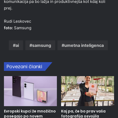
komunikacija pa bo lažja in produktivnejša kot kdaj koli
prej.
Rudi Leskovec
foto:
Samsung
ai
samsung
umetna inteligenca
Povezani članki
Evropski kupci že množično
Kaj pa, če bo prav vaša
posegajo po novem
fotografija osvojila