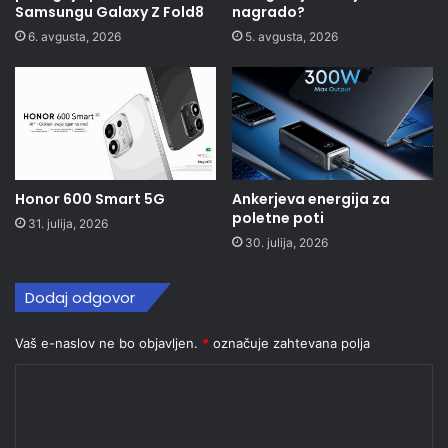
Samsungu Galaxy Z Fold8
nagrado?
6. avgusta, 2026
5. avgusta, 2026
Honor 600 Smart 5G
Ankerjeva energija za
poletne poti
31. julija, 2026
30. julija, 2026
Dodaj odgovor
Vaš e-naslov ne bo objavljen.
*
označuje zahtevana polja
K
o
m