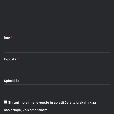
e
n
t
a
r
Ime
*
*
E-pošta
*
Spletišče
Shrani moje ime, e-pošto in spletišče v ta brskalnik za
naslednjič, ko komentiram.