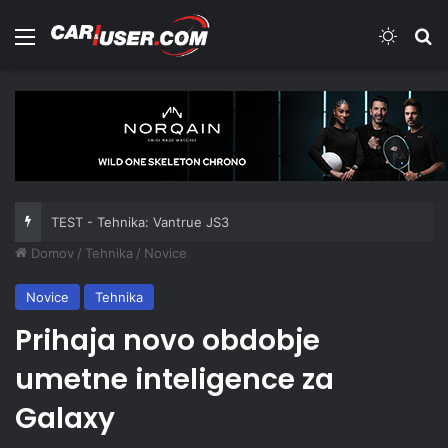
Meni
Switch
Iš
TEST - Tehnika: Vantrue JS3
Domov
/
Tehnika
/
Novice
Novice
Tehnika
Prihaja novo obdobje
umetne inteligence za
Galaxy