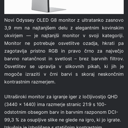
Novi Odyssey OLED G8 monitor z ​​ultratanko zasnovo
3,9 mm na najtanjšem delu z elegantnim kovinskim
okvirjem — je najtanjši monitor v svoji kategoriji.
Monitor ne potrebuje osvetlitve ozadja, hkrati pa
zagotavlja pristno RGB in pravo črno za največjo
barvno natančnost in svetlost – brez barvnih filtrov.
Osvetlitev se upravlja v slikovnih pikah, ki jih je
mogoče izraziti v črni barvi s skoraj neskončnim
kontrastnim razmerjem.
Ultraširoki monitor za igranje iger z ločljivostjo QHD
(3440 x 1440) ima razmerje stranic 21:9 s 100-
odstotnim obsegom barv in barvnim razponom DCI-
99,3 % za osupljive slike ne glede na igro, ki jo igrate.
Izkušnja je izboljšana s statičnim kontrastnim