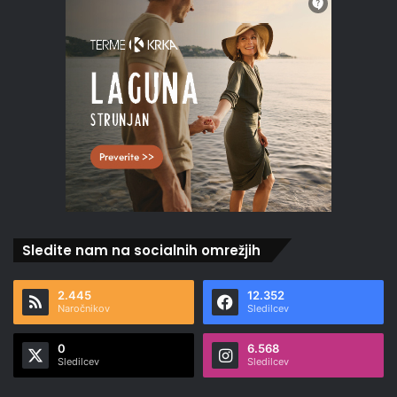
Sledite nam na socialnih omrežjih
2.445
12.352
Naročnikov
Sledilcev
0
6.568
Sledilcev
Sledilcev