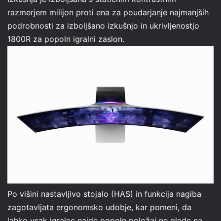
razmerjem milijon proti ena za poudarjanje najmanjših
podrobnosti za izboljšano izkušnjo in ukrivljenostjo
1800R za popoln igralni zaslon.
Po višini nastavljivo stojalo (HAS) in funkcija nagiba
zagotavljata ergonomsko udobje, kar pomeni, da
lahko vsak igralec najde popoln položaj ne glede na