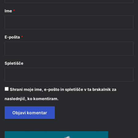
r
Ime
*
*
E-pošta
*
Spletišče
Shrani moje ime, e-pošto in spletišče v ta brskalnik za
naslednjič, ko komentiram.