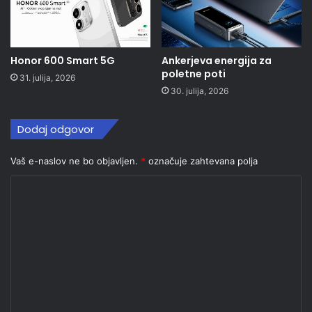
Honor 600 Smart 5G
Ankerjeva energija za
poletne poti
31. julija, 2026
30. julija, 2026
Dodaj odgovor
Vaš e-naslov ne bo objavljen.
*
označuje zahtevana polja
K
o
m
e
n
t
a