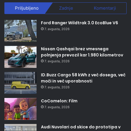
Priljubljeno
Zadnje
Komentarji
Ford Ranger Wildtrak 3.0 EcoBlue V6
7. avgusta, 2026
Nissan Qashqai brez vmesnega
polnjenja prevozil kar 1.980 kilometrov
7. avgusta, 2026
ID.Buzz Cargo 58 kWh z več dosega, več
moči in več uporabnosti
7. avgusta, 2026
CoComelon: Film
7. avgusta, 2026
Audi Nuvolari od skice do prototipa v