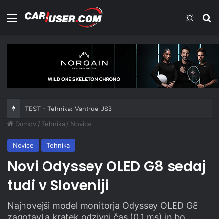
Meni
Switch
Iš
TEST - Tehnika: Vantrue JS3
Domov
/
Tehnika
/
Novice
Novice
Tehnika
Novi Odyssey OLED G8 sedaj
tudi v Sloveniji
Najnovejši model monitorja Odyssey OLED G8
zagotavlja kratek odzivni čas (0,1 ms) in bo