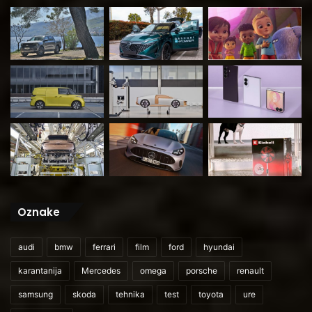
Oznake
audi
bmw
ferrari
film
ford
hyundai
karantanija
Mercedes
omega
porsche
renault
samsung
skoda
tehnika
test
toyota
ure