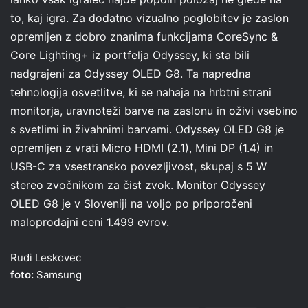
to, kaj igra. Za dodatno vizualno poglobitev je zaslon
opremljen z dobro znanima funkcijama CoreSync &
Core Lighting+ iz portfelja Odyssey, ki sta bili
nadgrajeni za Odyssey OLED G8. Ta napredna
tehnologija osvetlitve, ki se nahaja na hrbtni strani
monitorja, uravnoteži barve na zaslonu in oživi vsebino
s svetlimi in živahnimi barvami. Odyssey OLED G8 je
opremljen z vrati Micro HDMI (2.1), Mini DP (1.4) in
USB-C za vsestransko povezljivost, skupaj s 5 W
stereo zvočnikom za čist zvok. Monitor Odyssey
OLED G8 je v Sloveniji na voljo po priporočeni
maloprodajni ceni 1.499 evrov.
Rudi Leskovec
foto:
Samsung