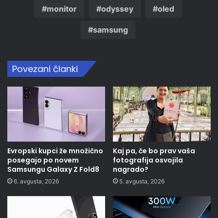
monitor
odyssey
oled
samsung
Povezani članki
Evropski kupci že množično
Kaj pa, če bo prav vaša
posegajo po novem
fotografija osvojila
Samsungu Galaxy Z Fold8
nagrado?
6. avgusta, 2026
5. avgusta, 2026