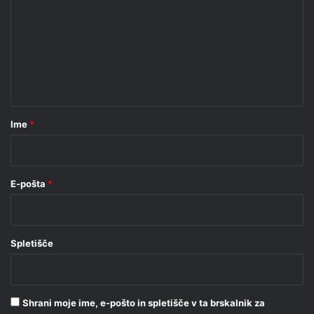
m
e
n
t
a
r
Ime
*
*
E-pošta
*
Spletišče
Shrani moje ime, e-pošto in spletišče v ta brskalnik za