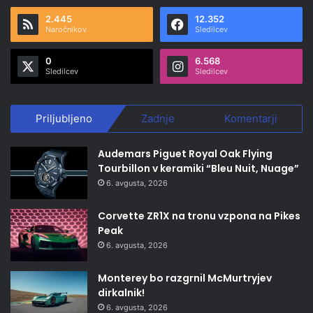
2.445
12.352
Naročnikov
Sledilcev
0
6.568
Sledilcev
Sledilcev
Priljubljeno
Zadnje
Komentarji
Audemars Piguet Royal Oak Flying
Tourbillon v keramiki “Bleu Nuit, Nuage”
6. avgusta, 2026
Corvette ZR1X na tronu vzpona na Pikes
Peak
6. avgusta, 2026
Monterey bo razgrnil McMurtryjev
dirkalnik!
6. avgusta, 2026