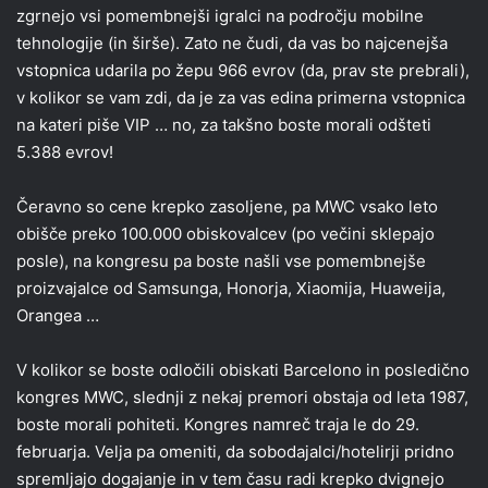
zgrnejo vsi pomembnejši igralci na področju mobilne
tehnologije (in širše). Zato ne čudi, da vas bo najcenejša
vstopnica udarila po žepu 966 evrov (da, prav ste prebrali),
v kolikor se vam zdi, da je za vas edina primerna vstopnica
na kateri piše VIP … no, za takšno boste morali odšteti
5.388 evrov!
Čeravno so cene krepko zasoljene, pa MWC vsako leto
obišče preko 100.000 obiskovalcev (po večini sklepajo
posle), na kongresu pa boste našli vse pomembnejše
proizvajalce od Samsunga, Honorja, Xiaomija, Huaweija,
Orangea …
V kolikor se boste odločili obiskati Barcelono in posledično
kongres MWC, slednji z nekaj premori obstaja od leta 1987,
boste morali pohiteti. Kongres namreč traja le do 29.
februarja. Velja pa omeniti, da sobodajalci/hotelirji pridno
spremljajo dogajanje in v tem času radi krepko dvignejo