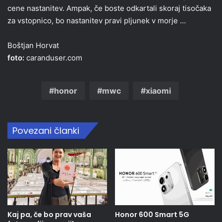
cene nastanitev. Ampak, če boste odkartali skoraj tisočaka
za vstopnico, bo nastanitev pravi pljunek v morje …
Boštjan Horvat
foto:
caranduser.com
honor
mwc
xiaomi
Povezani članki
Kaj pa, če bo prav vaša
Honor 600 Smart 5G