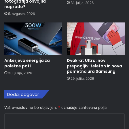
fotografija osvojila
31. julija, 2026
nagrado?
5. avgusta, 2026
Ankerjeva energija za
Dvakrat Ultra: novi
poletne poti
prepogljivi telefon in nova
pametna ura Samsung
30. julija, 2026
29. julija, 2026
Dodaj odgovor
Vaš e-naslov ne bo objavljen.
*
označuje zahtevana polja
K
o