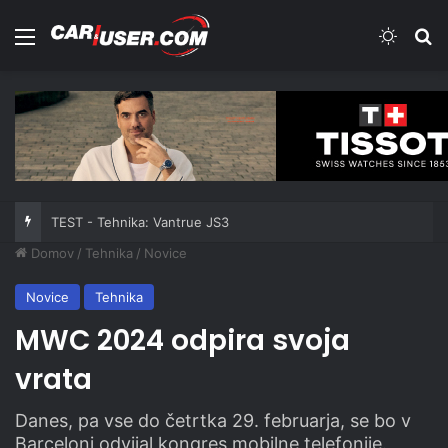
Meni
Switch
Iš
TEST - Tehnika: Vantrue JS3
Domov
/
Tehnika
/
Novice
Novice
Tehnika
MWC 2024 odpira svoja
vrata
Danes, pa vse do četrtka 29. februarja, se bo v
Barceloni odvijal kongres mobilne telefonije.