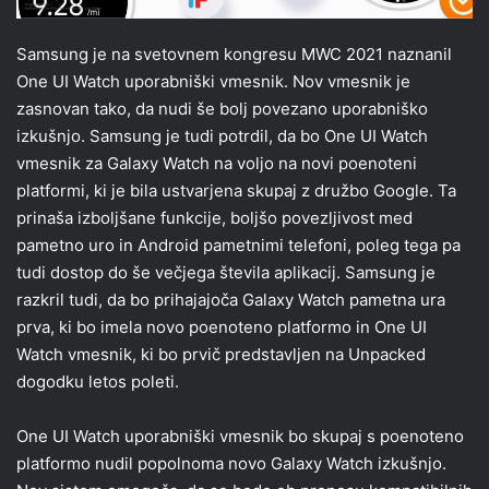
Samsung je na svetovnem kongresu MWC 2021 naznanil
One UI Watch uporabniški vmesnik. Nov vmesnik je
zasnovan tako, da nudi še bolj povezano uporabniško
izkušnjo. Samsung je tudi potrdil, da bo One UI Watch
vmesnik za Galaxy Watch na voljo na novi poenoteni
platformi, ki je bila ustvarjena skupaj z družbo Google. Ta
prinaša izboljšane funkcije, boljšo povezljivost med
pametno uro in Android pametnimi telefoni, poleg tega pa
tudi dostop do še večjega števila aplikacij. Samsung je
razkril tudi, da bo prihajajoča Galaxy Watch pametna ura
prva, ki bo imela novo poenoteno platformo in One UI
Watch vmesnik, ki bo prvič predstavljen na Unpacked
dogodku letos poleti.
One UI Watch uporabniški vmesnik bo skupaj s poenoteno
platformo nudil popolnoma novo Galaxy Watch izkušnjo.