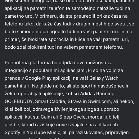
Nov sistem omogoča, da se bodo ob prenosu kompatibilnih
aplikacij na pametni telefon te samodejno naložile tudi na
pametno uro. V primeru, da ste preuredili prikaz časa na
telefonu tako, da kaže čas tudi v drugih mestih po svetu, se
bo to samodejno prilagodilo tudi na vaši pametni uri. In, na
primer, če blokirate sporočila in klice na vaši pametni uri,
bodo zdaj blokirani tudi na vašem pametnem telefonu.
Poenotena platforma bo odprla nove možnosti za
integracijo s popularnimi aplikacijami, ki so na voljo za
prenos v Google Play aplikaciji na vaši Galaxy Watch
pametni uri. Ne glede na to, ali ste športni navdušenec in
želite uporabljati aplikacije, kot so Adidas Running,
GOLFBUDDY, Smart Caddie, Strava in Swim.com, ali nekdo,
ki si želi bolj zdravega življenjskega sloga z uporabo
aplikacij, kot sta Calm ali Sleep Cycle, morda ljubitelj
glasbe, ki rad raziskuje nove izvajalce na aplikacijah
Spotify in YouTube Music, ali pa raziskovalec, pripravljen