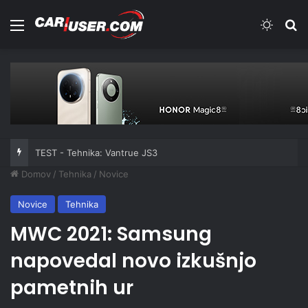
Meni
Switch
Iš
TEST - Tehnika: Vantrue JS3
Domov
/
Tehnika
/
Novice
Novice
Tehnika
MWC 2021: Samsung
napovedal novo izkušnjo
pametnih ur