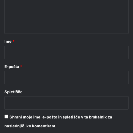
e
n
t
a
r
Ime
*
*
E-pošta
*
Spletišče
Shrani moje ime, e-pošto in spletišče v ta brskalnik za
naslednjič, ko komentiram.