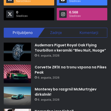
Naročnikov
Sledilcev
0
6.568
Sledilcev
Sledilcev
Priljubljeno
Zadnje
Komentarji
Audemars Piguet Royal Oak Flying
Tourbillon v keramiki “Bleu Nuit, Nuage”
6. avgusta, 2026
Corvette ZR1X na tronu vzpona na Pikes
Peak
6. avgusta, 2026
Monterey bo razgrnil McMurtryjev
dirkalnik!
6. avgusta, 2026