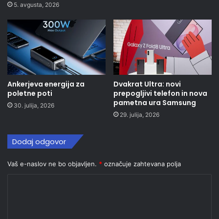
5. avgusta, 2026
Ankerjeva energija za
Dvakrat Ultra: novi
poletne poti
prepogljivi telefon in nova
pametna ura Samsung
30. julija, 2026
29. julija, 2026
Dodaj odgovor
Vaš e-naslov ne bo objavljen.
*
označuje zahtevana polja
K
o
m