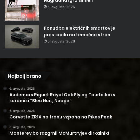
Nagradna igra Einhell
5. avgusta, 2026
Ponudba električnih smartov je
prestopila na temačno stran
5. avgusta, 2026
Najbolj brano
6. avgusta, 2026
Audemars Piguet Royal Oak Flying Tourbillon v
keramiki “Bleu Nuit, Nuage”
6. avgusta, 2026
Corvette ZR1X na tronu vzpona na Pikes Peak
6. avgusta, 2026
Monterey bo razgrnil McMurtryjev dirkalnik!