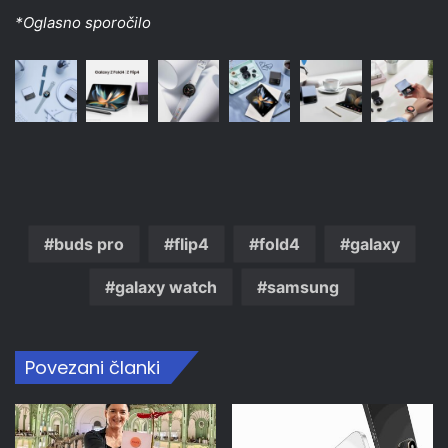
*Oglasno sporočilo
buds pro
flip4
fold4
galaxy
galaxy watch
samsung
Povezani članki