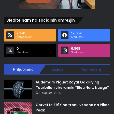
Sledite nam na socialnih omrežjih
2.445
12.352
Naročnikov
Sledilcev
0
6.568
Sledilcev
Sledilcev
Priljubljeno
Zadnje
Komentarji
Audemars Piguet Royal Oak Flying
Tourbillon v keramiki “Bleu Nuit, Nuage”
6. avgusta, 2026
Corvette ZR1X na tronu vzpona na Pikes
Peak