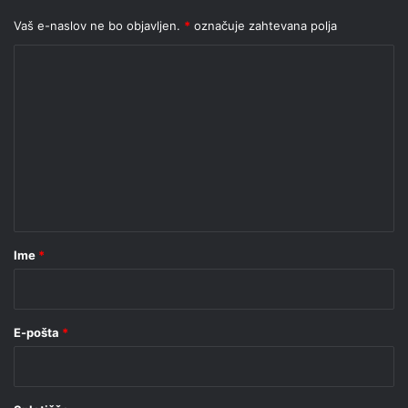
Vaš e-naslov ne bo objavljen.
*
označuje zahtevana polja
K
o
m
e
n
t
a
r
Ime
*
*
E-pošta
*