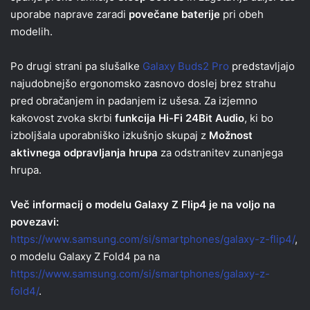
uporabe naprave zaradi
povečane baterije
pri obeh
modelih.
Po drugi strani pa slušalke
Galaxy Buds2 Pro
predstavljajo
najudobnejšo ergonomsko zasnovo doslej brez strahu
pred obračanjem in padanjem iz ušesa. Za izjemno
kakovost zvoka skrbi
funkcija Hi-Fi 24Bit Audio
, ki bo
izboljšala uporabniško izkušnjo skupaj z
Možnost
aktivnega odpravljanja hrupa
za odstranitev zunanjega
hrupa.
Več informacij o modelu Galaxy Z Flip4 je na voljo na
povezavi:
https://www.samsung.com/si/smartphones/galaxy-z-flip4/
,
o modelu Galaxy Z Fold4 pa na
https://www.samsung.com/si/smartphones/galaxy-z-
fold4/
.