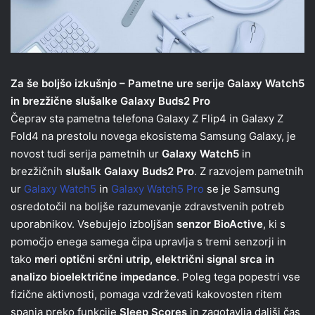
Za še boljšo izkušnjo – Pametne ure serije Galaxy Watch5
in brezžične slušalke Galaxy Buds2 Pro
Čeprav sta pametna telefona Galaxy Z Flip4 in Galaxy Z
Fold4 na prestolu novega ekosistema Samsung Galaxy, je
novost tudi serija pametnih ur
Galaxy Watch5
in
brezžičnih
slušalk Galaxy Buds2 Pro
. Z razvojem pametnih
ur
Galaxy Watch5
in
Galaxy Watch5 Pro
se je Samsung
osredotočil na boljše razumevanje zdravstvenih potreb
uporabnikov. Vsebujejo izboljšan
senzor BioActive
, ki s
pomočjo enega samega čipa upravlja s tremi senzorji in
tako
meri optični srčni utrip, električni signal srca in
analizo bioelektrične impedance
. Poleg tega popestri vse
fizične aktivnosti, pomaga vzdrževati kakovosten ritem
spanja preko funkcije
Sleep Scores
in zagotavlja daljši čas