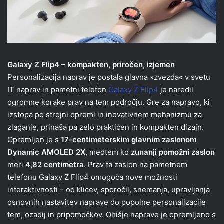
Galaxy Z Flip4 – kompakten, priročen, izjemen
Personalizacija naprav je postala glavna »zvezda« v svetu
IT naprav in pametni telefon
Galaxy Z Flip4
je naredil
ogromne korake prav na tem področju. Gre za napravo, ki
izstopa po strojni opremi in inovativnem mehanizmu za
zlaganje, prinaša pa zelo praktičen in kompakten dizajn.
Opremljen je s
17-centimeterskim glavnim zaslonom
Dynamic AMOLED 2X
, medtem ko
zunanji pomožni zaslon
meri
4,82 centimetra
. Prav ta zaslon na pametnem
telefonu Galaxy Z Flip4 omogoča nove možnosti
interaktivnosti – od klicev, sporočil, snemanja, upravljanja
osnovnih nastavitev naprave do popolne personalizacije
tem, ozadij in pripomočkov. Ohišje naprave je opremljeno s