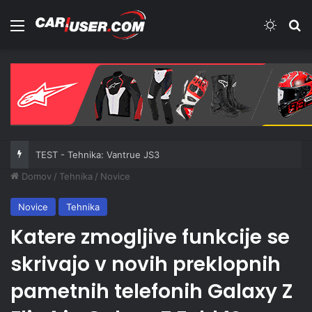
Meni
Switch
Iš
TEST - Tehnika: Vantrue JS3
Domov
/
Tehnika
/
Novice
Novice
Tehnika
Katere zmogljive funkcije se
skrivajo v novih preklopnih
pametnih telefonih Galaxy Z