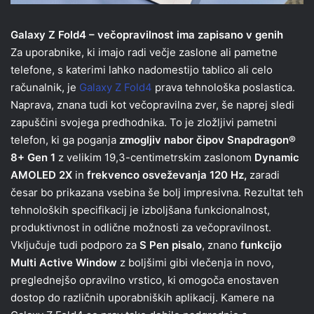
Galaxy Z Fold4 – večopravilnost ima zapisano v genih
Za uporabnike, ki imajo radi večje zaslone ali pametne
telefone, s katerimi lahko nadomestijo tablico ali celo
računalnik, je
Galaxy Z Fold4
prava tehnološka poslastica.
Naprava, znana tudi kot večopravilna zver, še naprej sledi
zapuščini svojega predhodnika. To je zložljivi pametni
telefon, ki ga poganja
zmogljiv nabor čipov Snapdragon®
8+ Gen 1
z velikim 19,3-centimetrskim zaslonom
Dynamic
AMOLED 2X
in
frekvenco osveževanja 120 Hz,
zaradi
česar bo prikazana vsebina še bolj impresivna. Rezultat teh
tehnoloških specifikacij je izboljšana funkcionalnost,
produktivnost in odlične možnosti za večopravilnost.
Vključuje tudi podporo za
S Pen pisalo
, znano
funkcijo
Multi Active Window
z boljšimi gibi vlečenja in novo,
preglednejšo opravilno vrstico, ki omogoča enostaven
dostop do različnih uporabniških aplikacij. Kamere na