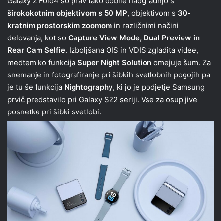
Galaxy Z Fold4 so prav tako dobile nadgradnjo s
širokokotnim objektivom s 50 MP
, objektivom s
30-
kratnim prostorskim zoomom
in različnimi načini
delovanja, kot so
Capture View Mode, Dual Preview in
Rear Cam Selfie
. Izboljšana OIS in VDIS zgladita videe,
medtem ko funkcija
Super Night Solution
omejuje šum. Za
snemanje in fotografiranje pri šibkih svetlobnih pogojih pa
je tu še funkcija
Nightography
, ki jo je podjetje Samsung
prvič predstavilo pri Galaxy S22 seriji. Vse za osupljive
posnetke pri šibki svetlobi.