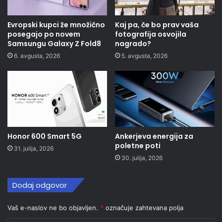
Evropski kupci že množično
Kaj pa, če bo prav vaša
posegajo po novem
fotografija osvojila
Samsungu Galaxy Z Fold8
nagrado?
6. avgusta, 2026
5. avgusta, 2026
Honor 600 Smart 5G
Ankerjeva energija za
poletne poti
31. julija, 2026
30. julija, 2026
Dodaj odgovor
Vaš e-naslov ne bo objavljen.
*
označuje zahtevana polja