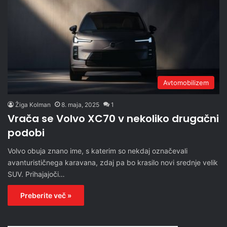
Avtomobilizem
Žiga Kolman
8. maja, 2025
1
Vrača se Volvo XC70 v nekoliko drugačni
podobi
Volvo obuja znano ime, s katerim so nekdaj označevali
avanturističnega karavana, zdaj pa bo krasilo novi srednje velik
SUV. Prihajajoči…
Preberite več »