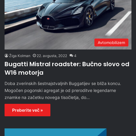
Avtomobilizem
Žiga Kolman
22. avgusta, 2022
4
Bugatti Mistral roadster: Bučno slovo od
W16 motorja
Doba zverinskih šestnajstvaljnih Buggatijev se bliža koncu.
Mogočen pogonski agregat je od preroditve legendarne
znamke na začetku novega tisočletja, do…
Preberite več »