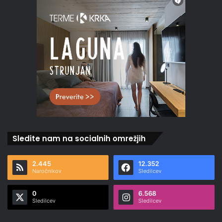
Sledite nam na socialnih omrežjih
2.445
12.352
Naročnikov
Sledilcev
0
6.568
Sledilcev
Sledilcev