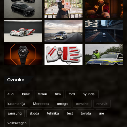
Oznake
audi
bmw
ferrari
film
ford
hyundai
karantanija
Mercedes
omega
porsche
renault
samsung
skoda
tehnika
test
toyota
ure
volkswagen