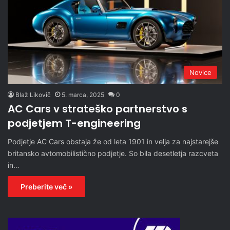
Novice
Blaž Likovič
5. marca, 2025
0
AC Cars v strateško partnerstvo s
podjetjem T-engineering
Podjetje AC Cars obstaja že od leta 1901 in velja za najstarejše
britansko avtomobilistično podjetje. So bila desetletja razcveta
in…
Preberite več »