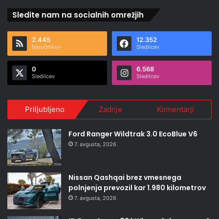
Sledite nam na socialnih omrežjih
2.445
12.352
Naročnikov
Sledilcev
0
6.568
Sledilcev
Sledilcev
Priljubljeno
Zadnje
Komentarji
Ford Ranger Wildtrak 3.0 EcoBlue V6
7. avgusta, 2026
Nissan Qashqai brez vmesnega
polnjenja prevozil kar 1.980 kilometrov
7. avgusta, 2026