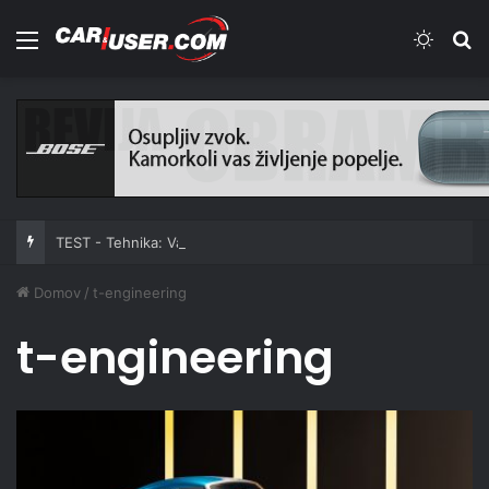
Meni
Switch
Iš
TEST - Tehnika: Vantrue JS3
Domov
/
t-engineering
t-engineering