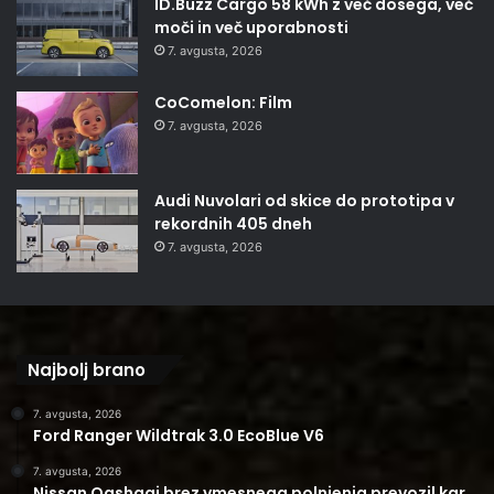
ID.Buzz Cargo 58 kWh z več dosega, več
moči in več uporabnosti
7. avgusta, 2026
CoComelon: Film
7. avgusta, 2026
Audi Nuvolari od skice do prototipa v
rekordnih 405 dneh
7. avgusta, 2026
Najbolj brano
7. avgusta, 2026
Ford Ranger Wildtrak 3.0 EcoBlue V6
7. avgusta, 2026
Nissan Qashqai brez vmesnega polnjenja prevozil kar