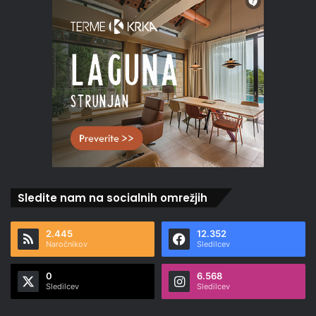
Sledite nam na socialnih omrežjih
2.445
12.352
Naročnikov
Sledilcev
0
6.568
Sledilcev
Sledilcev