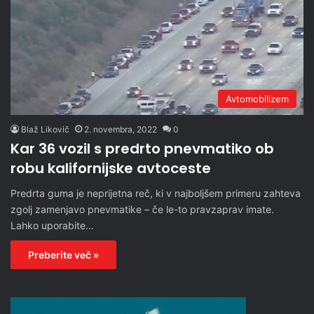
Avtomobilizem
Blaž Likovič
2. novembra, 2022
0
Kar 36 vozil s predrto pnevmatiko ob
robu kalifornijske avtoceste
Predrta guma je neprijetna reč, ki v najboljšem primeru zahteva
zgolj zamenjavo pnevmatike – če le-to pravzaprav imate.
Lahko uporabite…
Preberite več »