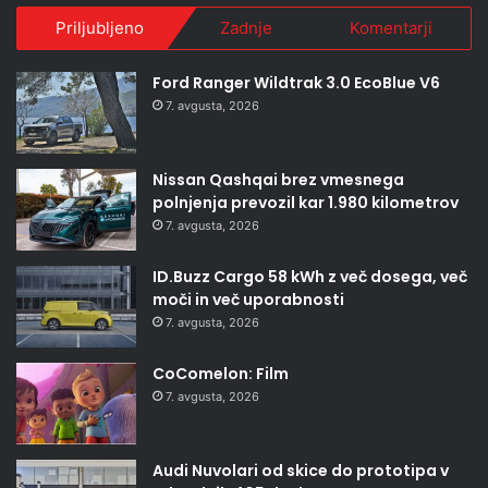
Priljubljeno
Zadnje
Komentarji
Ford Ranger Wildtrak 3.0 EcoBlue V6
7. avgusta, 2026
Nissan Qashqai brez vmesnega
polnjenja prevozil kar 1.980 kilometrov
7. avgusta, 2026
ID.Buzz Cargo 58 kWh z več dosega, več
moči in več uporabnosti
7. avgusta, 2026
CoComelon: Film
7. avgusta, 2026
Audi Nuvolari od skice do prototipa v