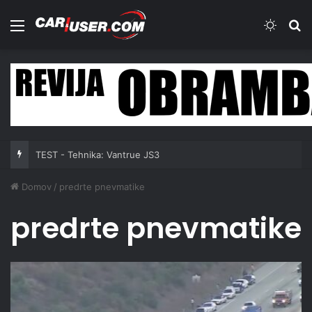
Meni
Switch
Iš
TEST - Tehnika: Vantrue JS3
Domov
/
predrte pnevmatike
predrte pnevmatike