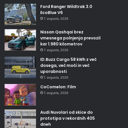
Ford Ranger Wildtrak 3.0
EcoBlue V6
7. avgusta, 2026
Nissan Qashqai brez
vmesnega polnjenja prevozil
kar 1.980 kilometrov
7. avgusta, 2026
ID.Buzz Cargo 58 kWh z več
dosega, več moči in več
uporabnosti
7. avgusta, 2026
CoComelon: Film
7. avgusta, 2026
Audi Nuvolari od skice do
prototipa v rekordnih 405
dneh