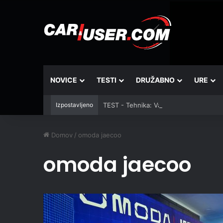
NOVICE
TESTI
DRUŽABNO
URE
Izpostavljeno
TEST - Tehnika: Vantrue JS3
Domov
/
omoda jaecoo
omoda jaecoo