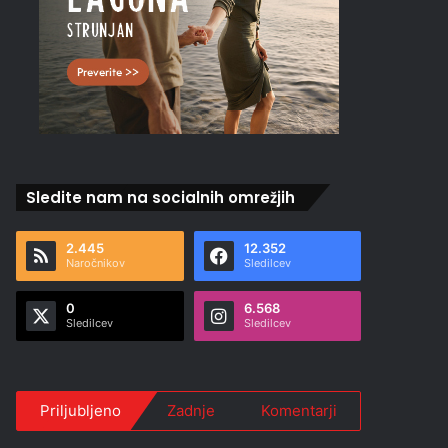
Sledite nam na socialnih omrežjih
2.445
12.352
Naročnikov
Sledilcev
0
6.568
Sledilcev
Sledilcev
Priljubljeno
Zadnje
Komentarji