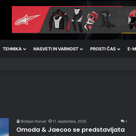
TEHNIKA
NASVETI IN VARNOST
PROSTI ČAS
E-M
Boštjan Horvat
11. septembra, 2025
1
Omoda & Jaecoo se predstavljata