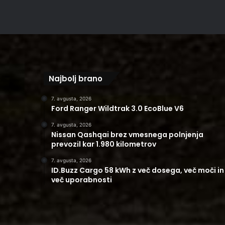
Najbolj brano
7. avgusta, 2026
Ford Ranger Wildtrak 3.0 EcoBlue V6
7. avgusta, 2026
Nissan Qashqai brez vmesnega polnjenja
prevozil kar 1.980 kilometrov
7. avgusta, 2026
ID.Buzz Cargo 58 kWh z več dosega, več moči in
več uporabnosti