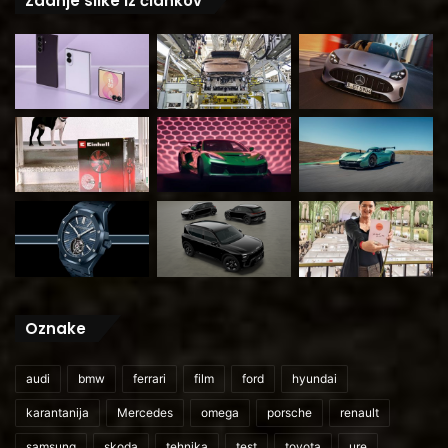
Zadnje slike iz člankov
Oznake
audi
bmw
ferrari
film
ford
hyundai
karantanija
Mercedes
omega
porsche
renault
samsung
skoda
tehnika
test
toyota
ure