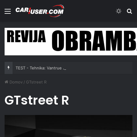
Meni
Switch
Iš
TEST - Tehnika: Vantrue JS3
Domov
/
GTstreet R
GTstreet R