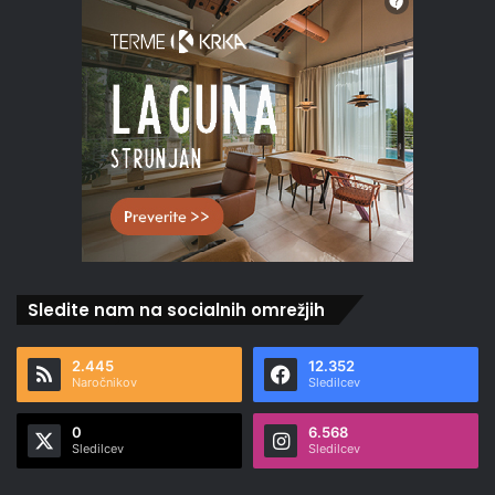
Sledite nam na socialnih omrežjih
2.445
12.352
Naročnikov
Sledilcev
0
6.568
Sledilcev
Sledilcev