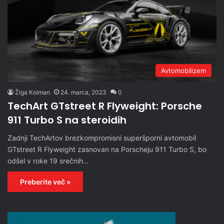
Avtomobilizem
Žiga Kolman
24. marca, 2023
0
TechArt GTstreet R Flyweight: Porsche
911 Turbo S na steroidih
Zadnji TechArtov brezkompromisni superšporni avtomobil
GTstreet R Flyweight zasnovan na Porscheju 911 Turbo S, bo
odšel v roke 19 srečnih…
Preberite več »