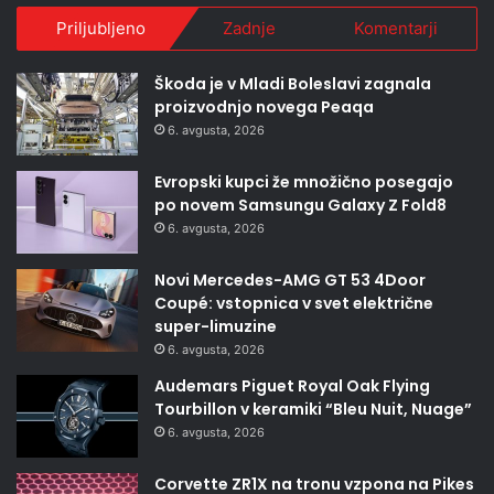
Priljubljeno
Zadnje
Komentarji
Škoda je v Mladi Boleslavi zagnala
proizvodnjo novega Peaqa
6. avgusta, 2026
Evropski kupci že množično posegajo
po novem Samsungu Galaxy Z Fold8
6. avgusta, 2026
Novi Mercedes-AMG GT 53 4Door
Coupé: vstopnica v svet električne
super-limuzine
6. avgusta, 2026
Audemars Piguet Royal Oak Flying
Tourbillon v keramiki “Bleu Nuit, Nuage”
6. avgusta, 2026
Corvette ZR1X na tronu vzpona na Pikes