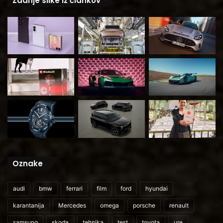
Zadnje slike iz člankov
Oznake
audi
bmw
ferrari
film
ford
hyundai
karantanija
Mercedes
omega
porsche
renault
samsung
skoda
tehnika
test
toyota
ure