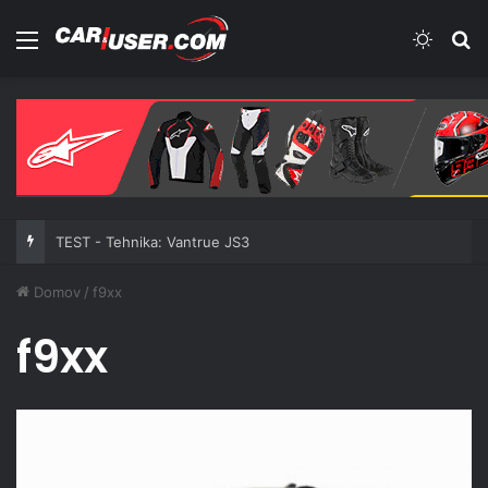
Meni
Switch
Iš
TEST - Tehnika: Vantrue JS3
Domov
/
f9xx
f9xx