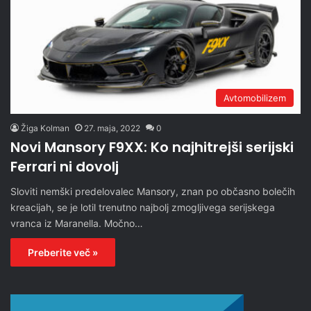
Avtomobilizem
Žiga Kolman
27. maja, 2022
0
Novi Mansory F9XX: Ko najhitrejši serijski
Ferrari ni dovolj
Sloviti nemški predelovalec Mansory, znan po občasno bolečih
kreacijah, se je lotil trenutno najbolj zmogljivega serijskega
vranca iz Maranella. Močno…
Preberite več »