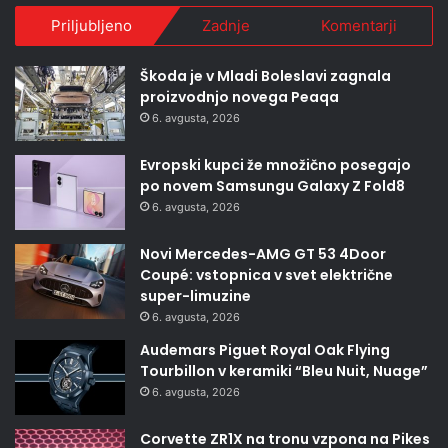
Priljubljeno
Zadnje
Komentarji
Škoda je v Mladi Boleslavi zagnala
proizvodnjo novega Peaqa
6. avgusta, 2026
Evropski kupci že množično posegajo
po novem Samsungu Galaxy Z Fold8
6. avgusta, 2026
Novi Mercedes-AMG GT 53 4Door
Coupé: vstopnica v svet električne
super-limuzine
6. avgusta, 2026
Audemars Piguet Royal Oak Flying
Tourbillon v keramiki “Bleu Nuit, Nuage”
6. avgusta, 2026
Corvette ZR1X na tronu vzpona na Pikes