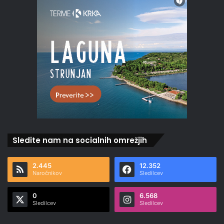
Sledite nam na socialnih omrežjih
2.445
12.352
Naročnikov
Sledilcev
0
6.568
Sledilcev
Sledilcev