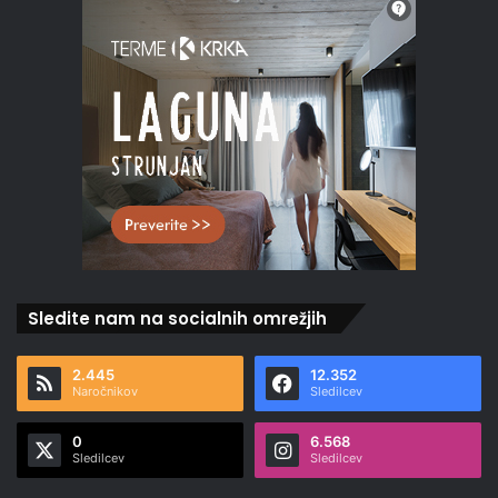
Sledite nam na socialnih omrežjih
2.445
12.352
Naročnikov
Sledilcev
0
6.568
Sledilcev
Sledilcev