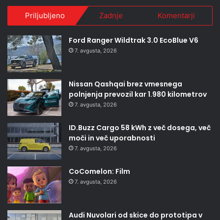
Priljubljeno
Zadnje
Komentarji
Ford Ranger Wildtrak 3.0 EcoBlue V6
7. avgusta, 2026
Nissan Qashqai brez vmesnega
polnjenja prevozil kar 1.980 kilometrov
7. avgusta, 2026
ID.Buzz Cargo 58 kWh z več dosega, več
moči in več uporabnosti
7. avgusta, 2026
CoComelon: Film
7. avgusta, 2026
Audi Nuvolari od skice do prototipa v