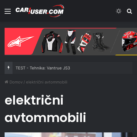
Meni
Switch
Iš
TEST - Tehnika: Vantrue JS3
Domov
/
električni avtommobili
električni
avtommobili