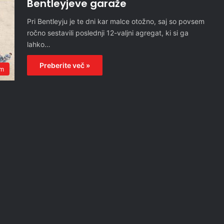
Bentleyjeve garaže
Pri Bentleyju je te dni kar malce otožno, saj so povsem
ročno sestavili poslednji 12-valjni agregat, ki si ga
lahko…
Preberite več »
em