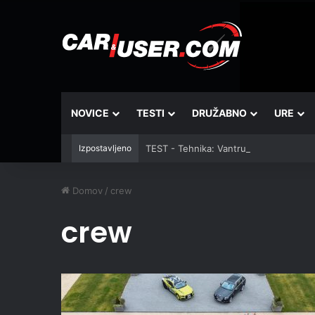
NOVICE
TESTI
DRUŽABNO
URE
Izpostavljeno
TEST - Tehnika: Vantrue JS3
Domov
/
crew
crew