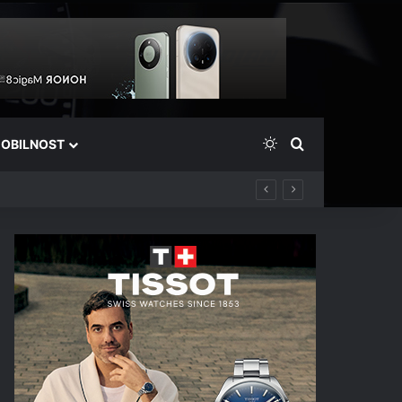
Switch skin
Išči
OBILNOST