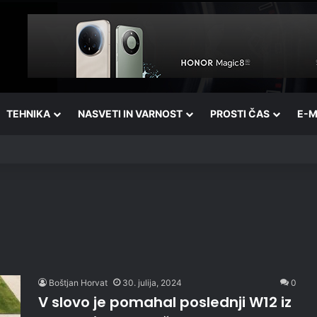
TEHNIKA
NASVETI IN VARNOST
PROSTI ČAS
E-M
Boštjan Horvat
30. julija, 2024
0
V slovo je pomahal poslednji W12 iz