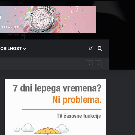
Switch skin
Išči
OBILNOST