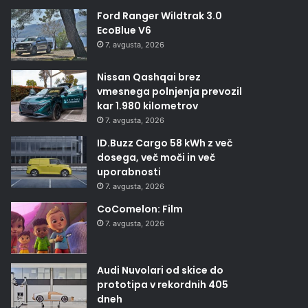
Ford Ranger Wildtrak 3.0
EcoBlue V6
7. avgusta, 2026
Nissan Qashqai brez
vmesnega polnjenja prevozil
kar 1.980 kilometrov
7. avgusta, 2026
ID.Buzz Cargo 58 kWh z več
dosega, več moči in več
uporabnosti
7. avgusta, 2026
CoComelon: Film
7. avgusta, 2026
Audi Nuvolari od skice do
prototipa v rekordnih 405
dneh