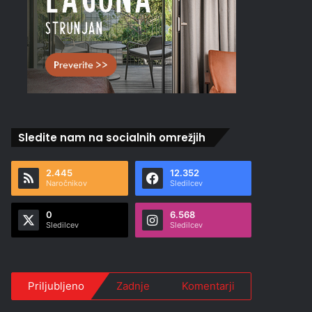
Sledite nam na socialnih omrežjih
2.445
12.352
Naročnikov
Sledilcev
0
6.568
Sledilcev
Sledilcev
Priljubljeno
Zadnje
Komentarji