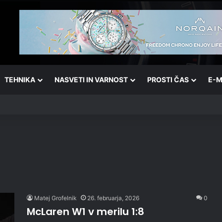
TEHNIKA
NASVETI IN VARNOST
PROSTI ČAS
E-M
Matej Grofelnik
26. februarja, 2026
0
McLaren W1 v merilu 1:8