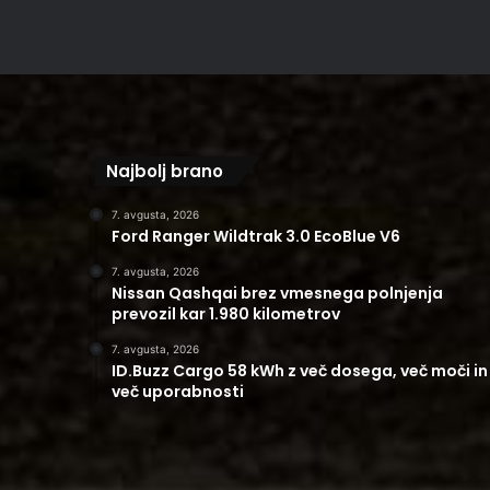
Najbolj brano
7. avgusta, 2026
Ford Ranger Wildtrak 3.0 EcoBlue V6
7. avgusta, 2026
Nissan Qashqai brez vmesnega polnjenja
prevozil kar 1.980 kilometrov
7. avgusta, 2026
ID.Buzz Cargo 58 kWh z več dosega, več moči in
več uporabnosti