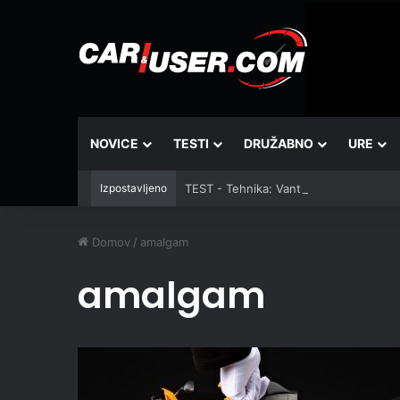
NOVICE
TESTI
DRUŽABNO
URE
Izpostavljeno
TEST - Tehnika: Vantrue JS3
Domov
/
amalgam
amalgam