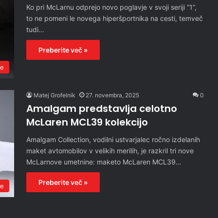
Ko pri McLarnu odprejo novo poglavje v svoji seriji “1”,
to ne pomeni le novega hiperšportnika na cesti, temveč
tudi…
Preberite več »
re
Matej Grofelnik
27. novembra, 2025
0
Amalgam predstavlja celotno
McLaren MCL39 kolekcijo
Amalgam Collection, vodilni ustvarjalec ročno izdelanih
maket avtomobilov v velikih merilih, je razkril tri nove
McLarnove umetnine: maketo McLaren MCL39…
Preberite več »
re