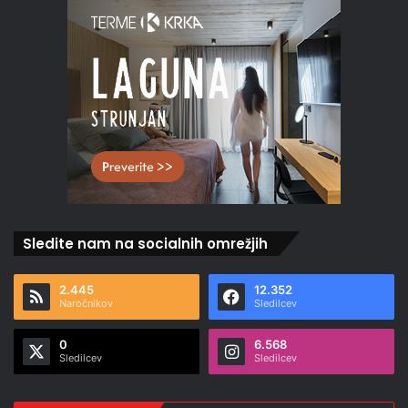
Sledite nam na socialnih omrežjih
2.445
12.352
Naročnikov
Sledilcev
0
6.568
Sledilcev
Sledilcev