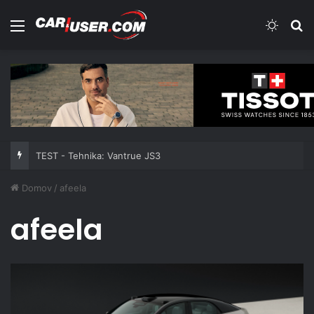
Meni
Switch
Iš
TEST - Tehnika: Vantrue JS3
Domov
/
afeela
afeela