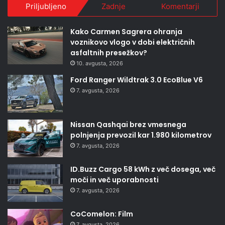
Priljubljeno
Zadnje
Komentarji
Kako Carmen Sagrera ohranja
voznikovo vlogo v dobi električnih
asfaltnih presežkov?
10. avgusta, 2026
Ford Ranger Wildtrak 3.0 EcoBlue V6
7. avgusta, 2026
Nissan Qashqai brez vmesnega
polnjenja prevozil kar 1.980 kilometrov
7. avgusta, 2026
ID.Buzz Cargo 58 kWh z več dosega, več
moči in več uporabnosti
7. avgusta, 2026
CoComelon: Film
7. avgusta, 2026