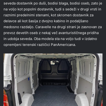
seveda dostavnik po duši, bodisi blaga, bodisi oseb, zato je
na voljo kot popolni dostavnik, tudi s sedeži v drugi vrsti in
raznimi predelnimi stenami, kot skromen dostavnik za
delavce ali kot šasija z dvojno kabino in podaljšano
medosno razdaljo. Caravelle na drugi strani je zasnovan za
prevoz devetih oseb z nekaj več avanturističnega pridiha
in udobja seveda. Oba modela sta na voljo tudi v izdatno
opremljeni terenski različici PanAmericana.