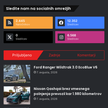
Sledite nam na socialnih omrežjih
2.445
12.352
Naročnikov
Sledilcev
0
6.568
Sledilcev
Sledilcev
Priljubljeno
Zadnje
Komentarji
Ford Ranger Wildtrak 3.0 EcoBlue V6
7. avgusta, 2026
Nissan Qashqai brez vmesnega
polnjenja prevozil kar 1.980 kilometrov
7. avgusta, 2026