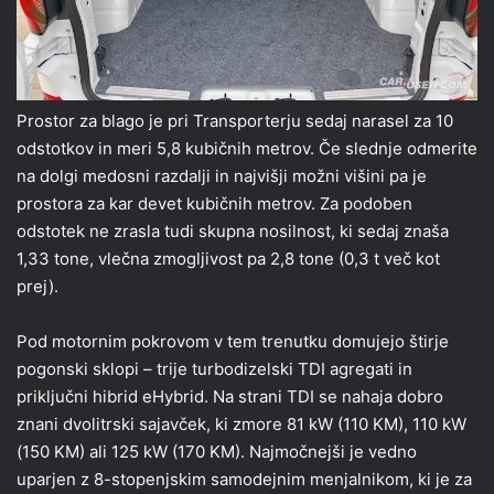
Prostor za blago je pri Transporterju sedaj narasel za 10
odstotkov in meri 5,8 kubičnih metrov. Če slednje odmerite
na dolgi medosni razdalji in najvišji možni višini pa je
prostora za kar devet kubičnih metrov. Za podoben
odstotek ne zrasla tudi skupna nosilnost, ki sedaj znaša
1,33 tone, vlečna zmogljivost pa 2,8 tone (0,3 t več kot
prej).
Pod motornim pokrovom v tem trenutku domujejo štirje
pogonski sklopi – trije turbodizelski TDI agregati in
priključni hibrid eHybrid. Na strani TDI se nahaja dobro
znani dvolitrski sajavček, ki zmore 81 kW (110 KM), 110 kW
(150 KM) ali 125 kW (170 KM). Najmočnejši je vedno
uparjen z 8-stopenjskim samodejnim menjalnikom, ki je za