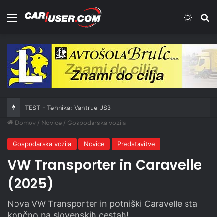
Meni
Switch
Iš
TEST - Tehnika: Vantrue JS3
Domov
/
Novice
/
Gospodarska vozila
Gospodarska vozila
Novice
Predstavitve
VW Transporter in Caravelle
(2025)
Nova VW Transporter in potniški Caravelle sta
končno na slovenskih cestah!