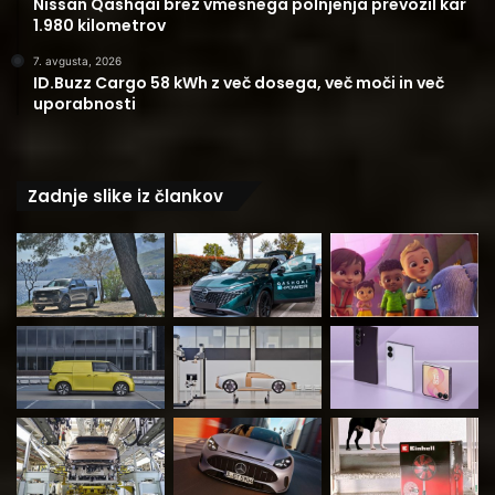
Nissan Qashqai brez vmesnega polnjenja prevozil kar
1.980 kilometrov
7. avgusta, 2026
ID.Buzz Cargo 58 kWh z več dosega, več moči in več
uporabnosti
Zadnje slike iz člankov