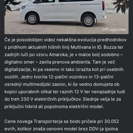
Če je posodobljen videz nekakšna evolucija predhodnikov
s pridihom aktualnih hišnih linij Multivana in ID. Buzza ter
zadnjih luči po vzoru Amaroka, je v malce bolj sodobno –
digitalno smer – zavila prenova ambienta. Tam je več
digitalizacije, ki pa vseeno ni tako izrazita kot pri osebnih
vozilih. Jedro tvorita 12-palčni voznikov in 13-palčni
osrednji multimedijski zaslon, ki še vedno domujeta ob
kopici uporabnih stikal ter raznih 12 V ter nenazadnje tudi
do treh 230 V električnih priključkov. Slednje velja le za
priključni hibrid ali popolnoma električni model.
Cene novega Transporterja se bodo pričele pri 30.052
evrih, kolikor znaša osnovni model brez DDV-ja (polna