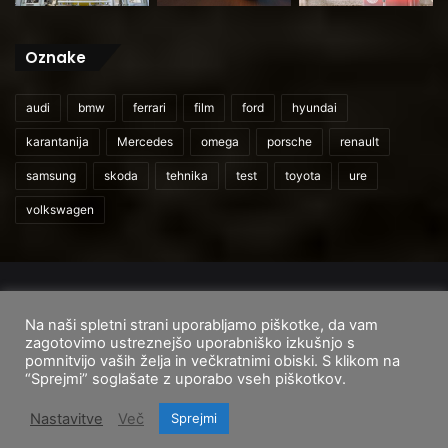
Oznake
audi
bmw
ferrari
film
ford
hyundai
karantanija
Mercedes
omega
porsche
renault
samsung
skoda
tehnika
test
toyota
ure
volkswagen
© 2026
CarAndUser.com
Na naši spletni strani uporabljamo piškotke, da vam
Domov
O nas
Cenik storitev
Pogoji uporabe
zagotovimo ustreznejšo uporabniško izkušnjo s
pomnitvijo vaših želja in večkratnimi obiski. S klikom na
Facebook
Instagram
TikTok
“Sprejmi” soglašate z uporabo vseh piškotkov.
Nastavitve
Več
Sprejmi