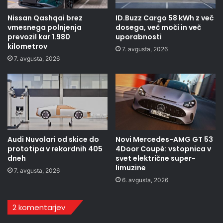
Nissan Qashqai brez
ID.Buzz Cargo 58 kWh z več
vmesnega polnjenja
dosega, več moči in več
prevozil kar 1.980
uporabnosti
kilometrov
7. avgusta, 2026
7. avgusta, 2026
Audi Nuvolari od skice do
Novi Mercedes-AMG GT 53
prototipa v rekordnih 405
4Door Coupé: vstopnica v
dneh
svet električne super-
limuzine
7. avgusta, 2026
6. avgusta, 2026
2 komentarjev