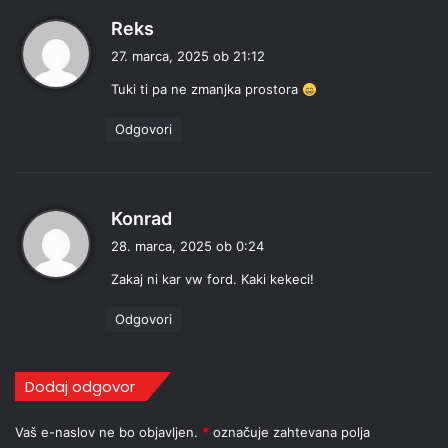
p
Reks
r
27. marca, 2025 ob 21:12
a
Tuki ti pa ne zmanjka prostora
v
i
Odgovori
:
p
Konrad
r
28. marca, 2025 ob 0:24
a
Zakaj ni kar vw ford. Kaki kekeci!
v
i
Odgovori
:
Dodaj odgovor
Vaš e-naslov ne bo objavljen.
*
označuje zahtevana polja