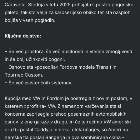
Caravelle. Slednja v letu 2025 prihajata s pestro pogonsko
paleto, takisto velja za karoserijsko obliko ter sta nasploh
boljša v vseh pogledih.
Ključna dejstva:
– Še več prostora, še več nosilnosti in vlečne zmogljivosti
in še bolj učinkoviti pogoni.
– Osnovo sta »posodila« Fordova modela Transit in
Tourneo Custom.
– Še več asistenčnih sistemov.
Kupčija med VW in Fordom je postregla z novim poslom, v
katerem »profitira« VW. Z namenom varčevanja sta si
koncerna zaprisegla prehod posameznih avtomobilskih
osnov iz ene garaže v drugo, in če je recimo VW ameriški
družbi poslal Caddyja in nekaj električarjev, so Ameri na
nemška tla poslali Rangerja in dva kombinirana člana –