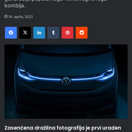
kombija.
16. aprila, 2021
Facebook
X
LinkedIn
Tumblr
Pinterest
Reddit
Zasenčena dražilna fotografija je prvi uraden