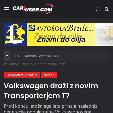
Meni
Switch
Iš
TEST - Tehnika: Vantrue JS3
Domov
/
Novice
/
Gospodarska vozila
Gospodarska vozila
Novice
Volkswagen draži z novim
Transporterjem T7
Proti koncu letošnjega leta prihaja naslednja
generacija popularnega Volkswagnovega