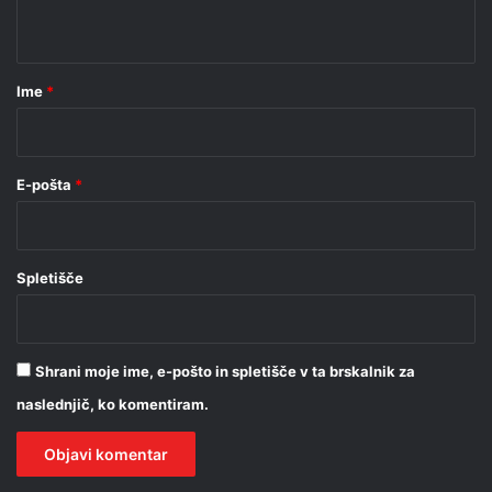
t
a
r
Ime
*
*
E-pošta
*
Spletišče
Shrani moje ime, e-pošto in spletišče v ta brskalnik za
naslednjič, ko komentiram.