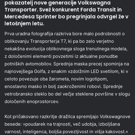
pokazatelj nove generacije Volkswagna
Transporter. Svež konkurent Forda Transit in
Mercedesa Sprinter bo pregrinjala odvrgel že v
letošnjem letu.
Prva uradna fotografija razkriva bore malo podrobnosti o
oblikovanju Transporterja T7, ki pa bo zelo verjetno
nekakšna evolucija oblikovnega sloga trenutnega modela,
z določenimi elementi povzetimi iz aktualne ponudbe
potniških avtomobilov. Sprednja maska precej spominja na
najnovejšega Golfa, z enakim vzdolžnim LED svetilom, ki v
celoto povezuje oba žarometa, novim logotipom,
enostavno masko in bolj zaokroženimi robovi. Sprednje
vetrobransko steklo bo del večje steklene površine v slogu
določenih enoprostorcev.
Kot pričakovano razkritje dražilca spremljajo Volkswagnove
besede: »poudarek na trajnosti, več udobja, izboljšana
varnost, inteligenca, boljša povezljivost in višja kakovost.«