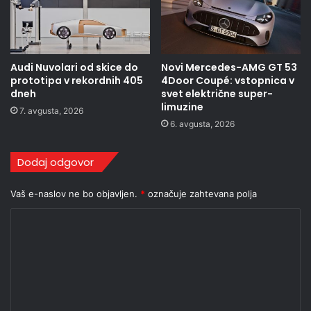
Audi Nuvolari od skice do
Novi Mercedes-AMG GT 53
prototipa v rekordnih 405
4Door Coupé: vstopnica v
dneh
svet električne super-
limuzine
7. avgusta, 2026
6. avgusta, 2026
Dodaj odgovor
Vaš e-naslov ne bo objavljen.
*
označuje zahtevana polja
K
o
m
e
n