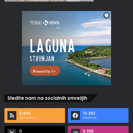
Sledite nam na socialnih omrežjih
2.445
12.352
Naročnikov
Sledilcev
0
6.568