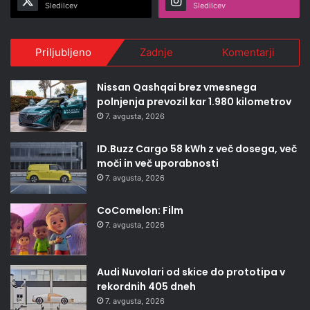
Sledilcev
Sledilcev
Priljubljeno
Zadnje
Komentarji
Nissan Qashqai brez vmesnega
polnjenja prevozil kar 1.980 kilometrov
7. avgusta, 2026
ID.Buzz Cargo 58 kWh z več dosega, več
moči in več uporabnosti
7. avgusta, 2026
CoComelon: Film
7. avgusta, 2026
Audi Nuvolari od skice do prototipa v
rekordnih 405 dneh
7. avgusta, 2026