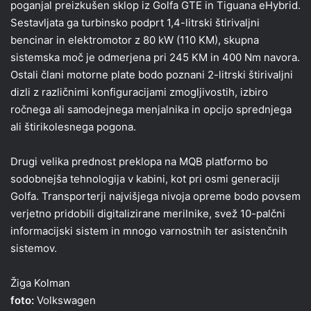
poganjal preizkušen sklop iz Golfa GTE in Tiguana eHybrid.
Sestavljata ga turbinsko podprt 1,4-litrski štirivaljni
bencinar in elektromotor z 80 kW (110 KM), skupna
sistemska moč je odmerjena pri 245 KM in 400 Nm navora.
Ostali člani motorne plate bodo poznani 2-litrski štirivaljni
dizli z različnimi konfiguracijami zmogljivostih, izbiro
ročnega ali samodejnega menjalnika in opcijo sprednjega
ali štirikolesnega pogona.
Drugi velika prednost preklopa na MQB platformo bo
sodobnejša tehnologija v kabini, kot pri osmi generaciji
Golfa. Transporterji najvišjega nivoja opreme bodo povsem
verjetno pridobili digitalizirane merilnike, svež 10-palčni
informacijski sistem in mnogo varnostnih ter asistenčnih
sistemov.
Žiga Kolman
foto:
Volkswagen