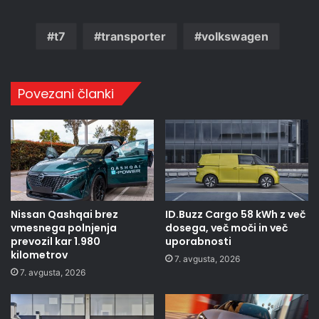
t7
transporter
volkswagen
Povezani članki
Nissan Qashqai brez
ID.Buzz Cargo 58 kWh z več
vmesnega polnjenja
dosega, več moči in več
prevozil kar 1.980
uporabnosti
kilometrov
7. avgusta, 2026
7. avgusta, 2026