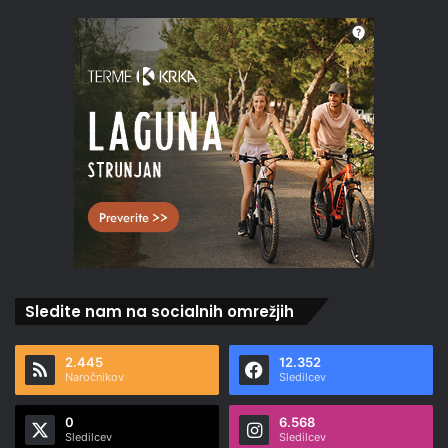
Sledite nam na socialnih omrežjih
2.445
12.352
Naročnikov
Sledilcev
0
6.568
Sledilcev
Sledilcev