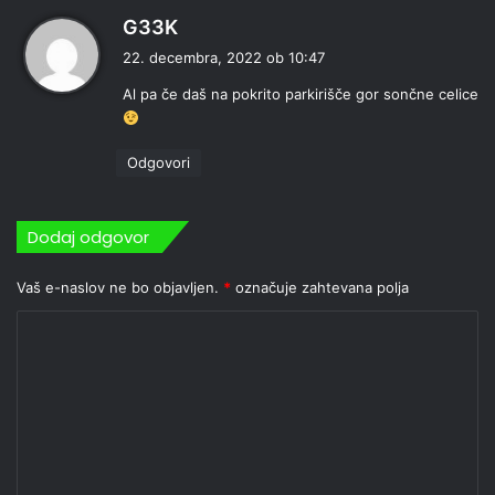
p
G33K
r
22. decembra, 2022 ob 10:47
a
Al pa če daš na pokrito parkirišče gor sončne celice
v
i
:
Odgovori
Dodaj odgovor
Vaš e-naslov ne bo objavljen.
*
označuje zahtevana polja
K
o
m
e
n
t