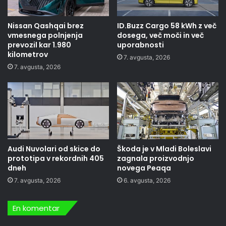
Nissan Qashqai brez
ID.Buzz Cargo 58 kWh z več
vmesnega polnjenja
dosega, več moči in več
prevozil kar 1.980
uporabnosti
kilometrov
7. avgusta, 2026
7. avgusta, 2026
Audi Nuvolari od skice do
Škoda je v Mladi Boleslavi
prototipa v rekordnih 405
zagnala proizvodnjo
dneh
novega Peaqa
7. avgusta, 2026
6. avgusta, 2026
En komentar