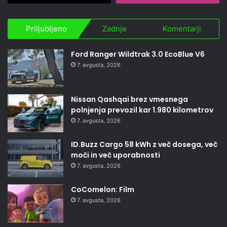
Priljubljeno
Zadnje
Komentarji
Ford Ranger Wildtrak 3.0 EcoBlue V6
7. avgusta, 2026
Nissan Qashqai brez vmesnega
polnjenja prevozil kar 1.980 kilometrov
7. avgusta, 2026
ID.Buzz Cargo 58 kWh z več dosega, več
moči in več uporabnosti
7. avgusta, 2026
CoComelon: Film
7. avgusta, 2026