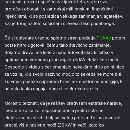
naznanili precej uspešen zaključek leta, saj so svoj
proračun obogatili s kar nekaj milijonskimi finančnimi
injekcijami, ki so posledica velikega zanimanja vlagateljev.
Kaj je torej na tem solarnem drevesu tako posebnega.
Če si ogledate uradno spletno stran podjetja
TUKAJ
potem
boste hitro ugotovili čemu tako številčno zanimanje.
Solarno drevo ima liste z nano fotovoltaiko, ki lahko v
optimalnem vremenu proizvaja do 5 kW električne moči.
Gospodje v videu sicer omenjajo nekakšno hitro polnilnico
za vozila, ki s svojo nazivno močjo to seveda ne more biti.
Tu vmes poseže napreden hranilnik električne energije, ki
bo nato lahko napajal dom ali električna vozila.
Moramo priznati, da je rešitev predvsem estetske narave,
medtem ko se zdi napajanje doma preko solarne
elektrarne na strehi bolj smiselna poteza. Ta ima namreč
precej višje nazivne moči (20 kW in več), zato bo