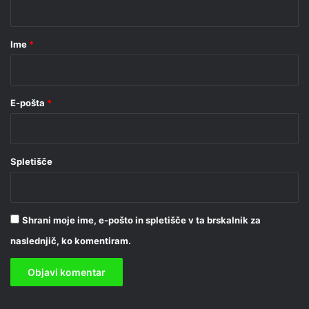
a
r
Ime
*
*
E-pošta
*
Spletišče
Shrani moje ime, e-pošto in spletišče v ta brskalnik za
naslednjič, ko komentiram.