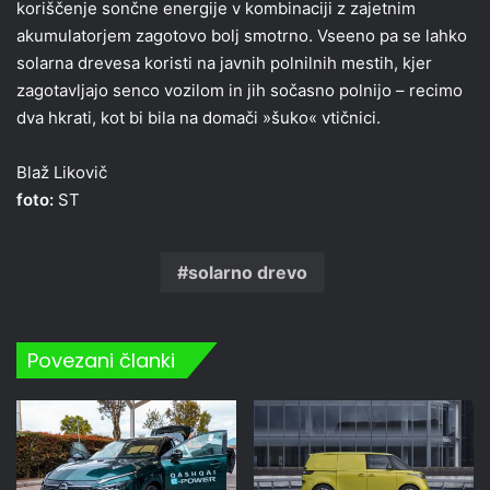
koriščenje sončne energije v kombinaciji z zajetnim
akumulatorjem zagotovo bolj smotrno. Vseeno pa se lahko
solarna drevesa koristi na javnih polnilnih mestih, kjer
zagotavljajo senco vozilom in jih sočasno polnijo – recimo
dva hkrati, kot bi bila na domači »šuko« vtičnici.
Blaž Likovič
foto:
ST
solarno drevo
Povezani članki