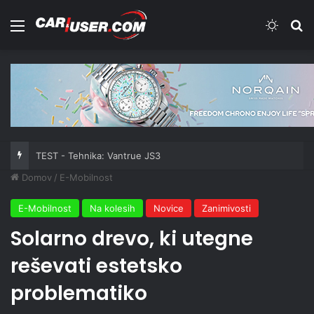
Meni
Switch
Iš
TEST - Tehnika: Vantrue JS3
Domov
/
E-Mobilnost
E-Mobilnost
Na kolesih
Novice
Zanimivosti
Solarno drevo, ki utegne
reševati estetsko
problematiko