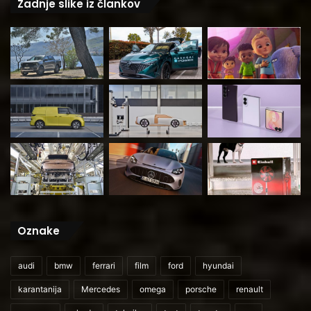
Zadnje slike iz člankov
Oznake
audi
bmw
ferrari
film
ford
hyundai
karantanija
Mercedes
omega
porsche
renault