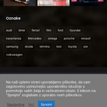
Oznake
audi
bmw
ferrari
film
ford
hyundai
karantanija
Mercedes
omega
porsche
renault
samsung
skoda
tehnika
test
toyota
ure
volkswagen
© 2026
CarAndUser.com
Na naši spletni strani uporabljamo piškotke, da vam
Domov
O nas
Cenik storitev
Pogoji uporabe
zagotovimo ustreznejšo uporabniško izkušnjo s
pomnitvijo vaših želja in večkratnimi obiski. S klikom na
Facebook
Instagram
TikTok
“Sprejmi” soglašate z uporabo vseh piškotkov.
Nastavitve
Več
Sprejmi