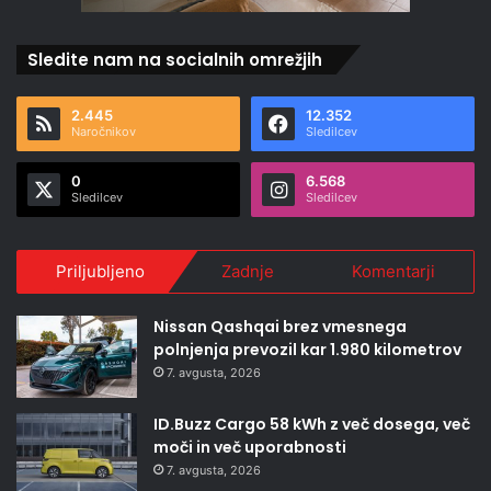
Sledite nam na socialnih omrežjih
2.445
12.352
Naročnikov
Sledilcev
0
6.568
Sledilcev
Sledilcev
Priljubljeno
Zadnje
Komentarji
Nissan Qashqai brez vmesnega
polnjenja prevozil kar 1.980 kilometrov
7. avgusta, 2026
ID.Buzz Cargo 58 kWh z več dosega, več
moči in več uporabnosti
7. avgusta, 2026