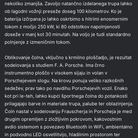
nekoliko zmanjša. Zavoljo natančno izdelanega trupa lahko
ob lagodni vožnji preseže doseg 100 kilometrov. Ko je
baterija izčrpana jo lahko oskrbimo s hitrimi enosmernim
tokom z močjo 250 kW, ki 80 odstotkov napolnjenosti
doseže v manj kot 30 minutah. Na voljo je tudi standardno
polnjenje z izmeničnim tokom.
Oblikovanje čolna, vključno s krmilno ploščadjo, je rezultat
sodelovanja s studiem F. A. Porsche. Ima črno
instrumentno ploščo v visokem sijaju in volan v
Porschejevem slogu. Na krovu ponuja veliko razkošnih
sedežev, prav tako po navdihu Porschejevih vozil. Enako
kot pri le-teh, lahko kupci športnega čolna do potankosti
prilagajajo barve in materiale trupa, palube ter oblazinjenja.
Čoln nastal v sodelovanju Frauscherja in Porscheja je med
drugim opremljen z zložljivim pokrovom, kakovostnim
avdio sistemom s povezavo Bluetooth in WiFi, ambientalno
in podvodno LED osvetlitvijo, hladilnim prostorom ter