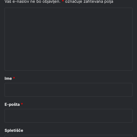
Vaš e-naslov ne bo objavljen.
*
označuje zahtevana polja
K
o
m
e
n
t
a
r
Ime
*
*
E-pošta
*
Spletišče