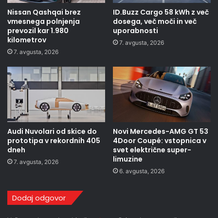
Nissan Qashqai brez
ID.Buzz Cargo 58 kWh z več
vmesnega polnjenja
dosega, več moči in več
prevozil kar 1.980
uporabnosti
kilometrov
7. avgusta, 2026
7. avgusta, 2026
Audi Nuvolari od skice do
Novi Mercedes-AMG GT 53
prototipa v rekordnih 405
4Door Coupé: vstopnica v
dneh
svet električne super-
limuzine
7. avgusta, 2026
6. avgusta, 2026
Dodaj odgovor