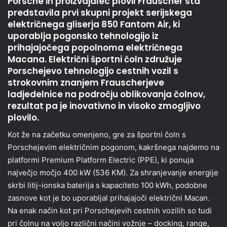
Porsche in proizvajalec plovil Frauscher sta
predstavila prvi skupni projekt serijskega
električnega gliserja 850 Fantom Air, ki
uporablja pogonsko tehnologijo iz
prihajajočega popolnoma električnega
Macana. Električni športni čoln združuje
Porschejevo tehnologijo cestnih vozil s
strokovnim znanjem Frauscherjeve
ladjedelnice na področju oblikovanja čolnov,
rezultat pa je inovativno in visoko zmogljivo
plovilo.
Kot že na začetku omenjeno, gre za športni čoln s
Porschejevim električnim pogonom, kakršnega najdemo na
platformi Premium Platform Electric (PPE), ki ponuja
največjo močjo 400 kW (536 KM). Za shranjevanje energije
skrbi litij-ionska baterija s kapaciteto 100 kWh, podobne
zasnove kot je bo uporabljal prihajajoči električni Macan.
Na enak način kot pri Porschejevih cestnih vozilih so tudi
pri čolnu na voljo različni načini vožnje – docking, range,