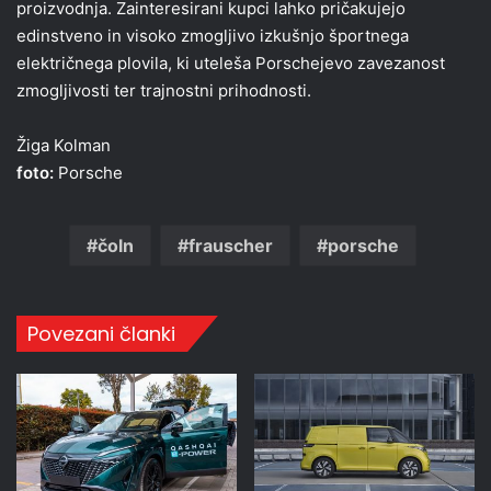
proizvodnja. Zainteresirani kupci lahko pričakujejo
edinstveno in visoko zmogljivo izkušnjo športnega
električnega plovila, ki uteleša Porschejevo zavezanost
zmogljivosti ter trajnostni prihodnosti.
Žiga Kolman
foto:
Porsche
čoln
frauscher
porsche
Povezani članki