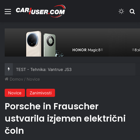
Meni
Switch
Iš
TEST - Tehnika: Vantrue JS3
Domov
/
Novice
Novice
Zanimivosti
Porsche in Frauscher
ustvarila izjemen električni
čoln