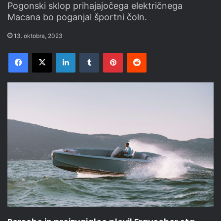
Pogonski sklop prihajajočega električnega
Macana bo poganjal športni čoln.
13. oktobra, 2023
Facebook
X
LinkedIn
Tumblr
Pinterest
Reddit