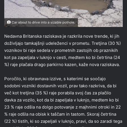
Car about to drive into a sizable pothole.
Nedavna Britanska raziskava je razkrila nove trende, ki jih
doživljajo tamkajšnji udeleženci v prometu. Tretjina (30 %)
voznikov bi raje sedela v prometnih zastojih ob praznikih
kot pa zapeljala v luknjo v cesti, medtem ko bi četrtina (24
%) raje plačala drago parkirno kazen, kaže nova raziskava.
Poročilo, ki obravnava izzive, s katerimi se soočajo
sodobni vozniki dostavnih vozil, prav tako razkriva, da bi
več kot tretjina (35 %) raje porabila svoj čas za plačilo
davka za vozilo, kot da bi zapeljala v luknjo, medtem ko bi
23 % raje odšla na dolgo potovanje z majhnimi otroki in 22
% raje odšla na obisk k taščam in tastom. Skoraj četrtina
(22 %) tistih, ki so zapeljali v luknjo, pravi, da so zaradi tega