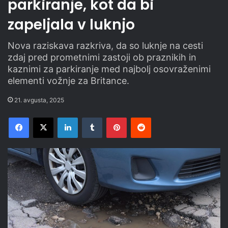
parkiranje, kot da bi
zapeljala v luknjo
Nova raziskava razkriva, da so luknje na cesti
zdaj pred prometnimi zastoji ob praznikih in
kaznimi za parkiranje med najbolj osovraženimi
elementi vožnje za Britance.
21. avgusta, 2025
Facebook
X
LinkedIn
Tumblr
Pinterest
Reddit