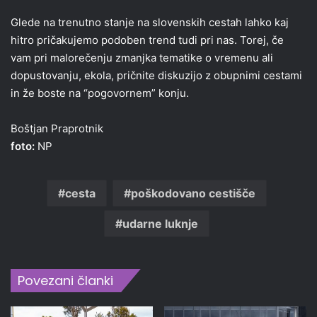
Glede na trenutno stanje na slovenskih cestah lahko kaj
hitro pričakujemo podoben trend tudi pri nas. Torej, če
vam pri malorečenju zmanjka tematike o vremenu ali
dopustovanju, ekola, pričnite diskuzijo z obupnimi cestami
in že boste na “pogovornem” konju.
Boštjan Praprotnik
foto:
NP
cesta
poškodovano cestišče
udarne luknje
Povezani članki