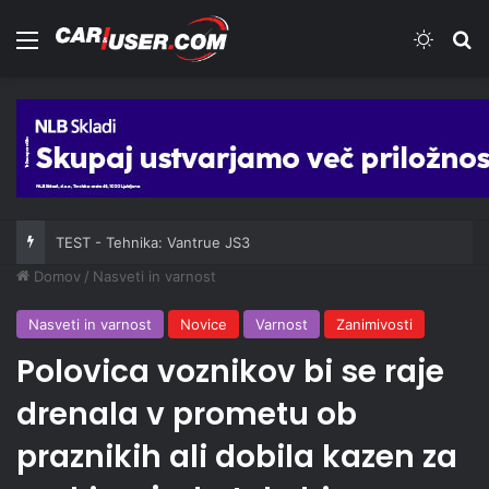
Meni
Switch
Iš
TEST - Tehnika: Vantrue JS3
Domov
/
Nasveti in varnost
Nasveti in varnost
Novice
Varnost
Zanimivosti
Polovica voznikov bi se raje
drenala v prometu ob
praznikih ali dobila kazen za