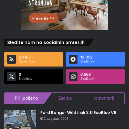
Sledite nam na socialnih omrežjih
2.445
12.352
Naročnikov
Sledilcev
0
6.568
Sledilcev
Sledilcev
Priljubljeno
Zadnje
Komentarji
Ford Ranger Wildtrak 3.0 EcoBlue V6
7. avgusta, 2026