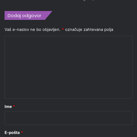
Dodaj odgovor
Vaš e-naslov ne bo objavljen.
*
označuje zahtevana polja
K
o
m
e
n
t
a
r
Ime
*
*
E-pošta
*