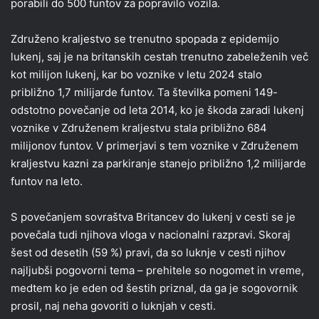
porabili do 500 funtov za popravilo vozila.
Združeno kraljestvo se trenutno spopada z epidemijo
lukenj, saj je na britanskih cestah trenutno zabeleženih več
kot milijon lukenj, kar bo voznike v letu 2024 stalo
približno 1,7 milijarde funtov. Ta številka pomeni 149-
odstotno povečanje od leta 2014, ko je škoda zaradi lukenj
voznike v Združenem kraljestvu stala približno 684
milijonov funtov. V primerjavi s tem voznike v Združenem
kraljestvu kazni za parkiranje stanejo približno 1,2 milijarde
funtov na leto.
S povečanjem sovraštva Britancev do lukenj v cesti se je
povečala tudi njihova vloga v nacionalni razpravi. Skoraj
šest od desetih (59 %) pravi, da so luknje v cesti njihov
najljubši pogovorni tema – prehitele so nogomet in vreme,
medtem ko je eden od šestih priznal, da ga je sogovornik
prosil, naj neha govoriti o luknjah v cesti.