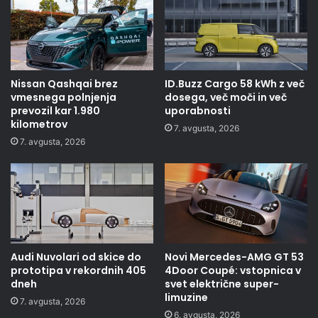
Nissan Qashqai brez
ID.Buzz Cargo 58 kWh z več
vmesnega polnjenja
dosega, več moči in več
prevozil kar 1.980
uporabnosti
kilometrov
7. avgusta, 2026
7. avgusta, 2026
Audi Nuvolari od skice do
Novi Mercedes-AMG GT 53
prototipa v rekordnih 405
4Door Coupé: vstopnica v
dneh
svet električne super-
limuzine
7. avgusta, 2026
6. avgusta, 2026