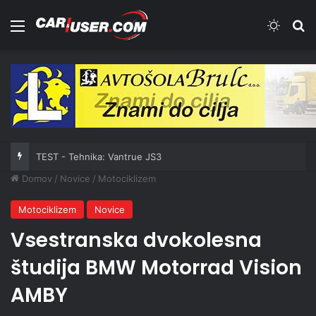
Meni
Switch
Iš
TEST - Tehnika: Vantrue JS3
Domov
/
Novice
/
Motociklizem
Motociklizem
Novice
Vsestranska dvokolesna
študija BMW Motorrad Vision
AMBY