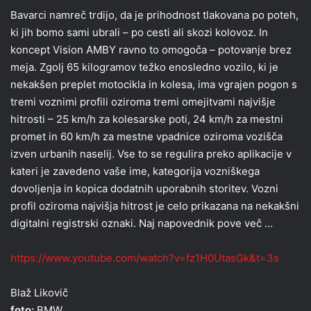
Bavarci namreč trdijo, da je prihodnost tlakovana po poteh,
ki jih bomo sami ubrali – po cesti ali skozi kolovoz. In
koncept Vision AMBY ravno to omogoča – potovanje brez
meja. Zgolj 65 kilogramov težko enosledno vozilo, ki je
nekakšen preplet motocikla in kolesa, ima vgrajen pogon s
tremi voznimi profili oziroma tremi omejitvami najvišje
hitrosti – 25 km/h za kolesarske poti, 24 km/h za mestni
promet in 60 km/h za mestne vpadnice oziroma vozišča
izven urbanih naselij. Vse to se regulira preko aplikacije v
kateri je zavedeno vaše ime, kategorija vozniškega
dovoljenja in kopica dodatnih uporabnih storitev. Vozni
profil oziroma najvišja hitrost je celo prikazana na nekakšni
digitalni registrski oznaki. Naj napovednik pove več …
https://www.youtube.com/watch?v=fz1H0UtasGk&t=3s
Blaž Likovič
foto:
BMW