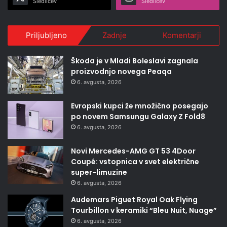
Sledilcev
Sledilcev
Priljubljeno
Zadnje
Komentarji
Škoda je v Mladi Boleslavi zagnala
proizvodnjo novega Peaqa
6. avgusta, 2026
Evropski kupci že množično posegajo
po novem Samsungu Galaxy Z Fold8
6. avgusta, 2026
Novi Mercedes-AMG GT 53 4Door
Coupé: vstopnica v svet električne
super-limuzine
6. avgusta, 2026
Audemars Piguet Royal Oak Flying
Tourbillon v keramiki “Bleu Nuit, Nuage”
6. avgusta, 2026