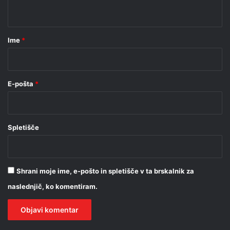
t
a
r
Ime
*
*
E-pošta
*
Spletišče
Shrani moje ime, e-pošto in spletišče v ta brskalnik za
naslednjič, ko komentiram.