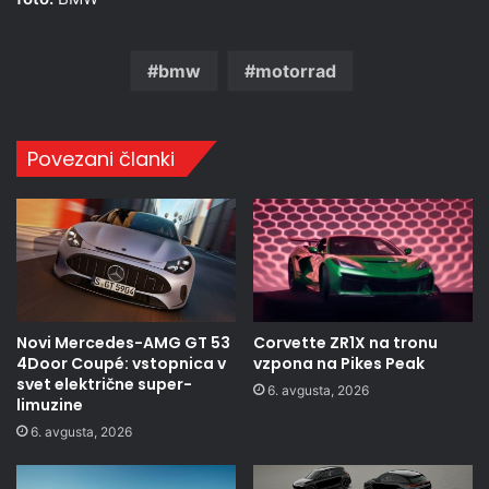
bmw
motorrad
Povezani članki
Novi Mercedes-AMG GT 53
Corvette ZR1X na tronu
4Door Coupé: vstopnica v
vzpona na Pikes Peak
svet električne super-
6. avgusta, 2026
limuzine
6. avgusta, 2026