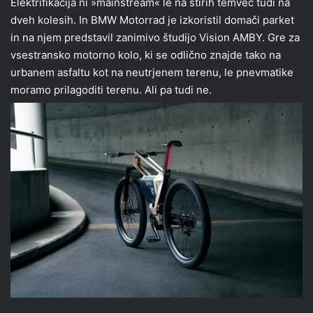
Elektrifikacija ni »mainstream« le na štirih temveč tudi na
dveh kolesih. In BMW Motorrad je izkoristil domači parket
in na njem predstavil zanimivo študijo Vision AMBY. Gre za
vsestransko motorno kolo, ki se odlično znajde tako na
urbanem asfaltu kot na neutrjenem terenu, le pnevmatike
moramo prilagoditi terenu. Ali pa tudi ne.