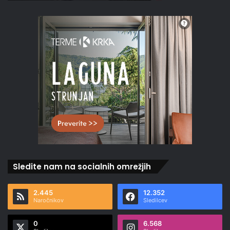
Sledite nam na socialnih omrežjih
2.445
12.352
Naročnikov
Sledilcev
0
6.568