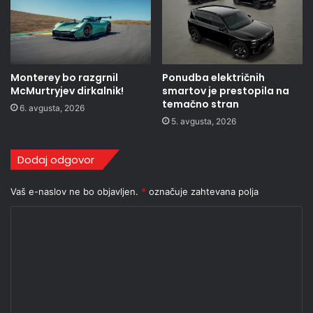
Monterey bo razgrnil
Ponudba električnih
McMurtryjev dirkalnik!
smartov je prestopila na
temačno stran
6. avgusta, 2026
5. avgusta, 2026
Dodaj odgovor
Vaš e-naslov ne bo objavljen.
*
označuje zahtevana polja
K
o
m
e
n