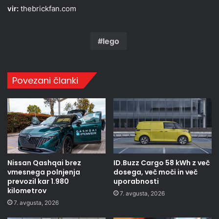
vir:
thebrickfan.com
lego
Povezani članki
Nissan Qashqai brez
ID.Buzz Cargo 58 kWh z več
vmesnega polnjenja
dosega, več moči in več
prevozil kar 1.980
uporabnosti
kilometrov
7. avgusta, 2026
7. avgusta, 2026