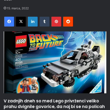
15. marca, 2022
Facebook
X
LinkedIn
Tumblr
Pinterest
Reddit
V zadnjih dneh so med Lego privrženci veliko
prahu dvignile govorice, da naj bi se na policah