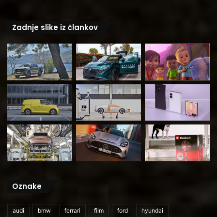
Zadnje slike iz člankov
Oznake
audi
bmw
ferrari
film
ford
hyundai