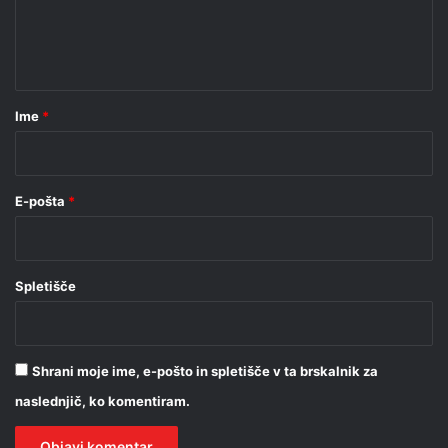
n
t
a
r
Ime
*
*
E-pošta
*
Spletišče
Shrani moje ime, e-pošto in spletišče v ta brskalnik za
naslednjič, ko komentiram.