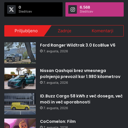
0
6.568
Sledilcev
Sledilcev
Priljubljeno
Zadnje
Komentarji
Ford Ranger Wildtrak 3.0 EcoBlue V6
7. avgusta, 2026
Nissan Qashqai brez vmesnega
polnjenja prevozil kar 1.980 kilometrov
7. avgusta, 2026
ID.Buzz Cargo 58 kWh z več dosega, več
moči in več uporabnosti
7. avgusta, 2026
CoComelon: Film
7. avgusta, 2026