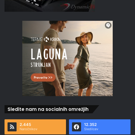
Sledite nam na socialnih omrežjih
2.445
12.352
Naročnikov
Sledilcev