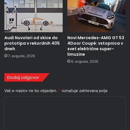
Audi Nuvolari od skice do
Novi Mercedes-AMG GT 53
prototipa v rekordnih 405
4Door Coupé: vstopnica v
dneh
svet električne super-
limuzine
7. avgusta, 2026
6. avgusta, 2026
Dodaj odgovor
Vaš e-naslov ne bo objavljen.
*
označuje zahtevana polja
K
o
m
e