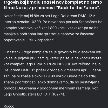
trgovin kaj kmalu znašel nov komplet na temo
filma Nazaj v prihodnost ”Back to the Future”.
Natančneje naj bi šlo za set Lego DeLorean DMC-12 z
interno oznako 10300. Po navedbah portala StoneWars bo
komplet vseboval več kot 1.800 kock, vsekakor pa ne bo
manjkala podrobna interpretacija naprave za časovno
popotovanje – ”flux capacitor”.
O nastanku tega kompleta se je govorilo že v lanskem letu,
ko se je pojavil prvi namig, kateri pa se je na koncu izkazal
kot komplet Lego Pickup Truck (10290). Kot rečeno, naj bi
DeLorean DMC-12 prišel v prodajo v mesecu aprilu, cena
zanj pa bi znašala okoli 179,99 evrov. Glede na do zdaj
znane podrobnosti lahko domnevamo, da bo sestavljena
podoba DeLoreana v podobnem merilnem razmerju kot
Lego Ghostbusters ECTO-1 (10274).
Rocco