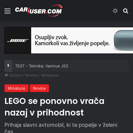
Meni
Switch
Iš
TEST - Tehnika: Vantrue JS3
Domov
/
Novice
/
Miniature
Miniature
Novice
LEGO se ponovno vrača
nazaj v prihodnost
Prihaja slavni avtomobil, ki te popelje v želeni
čas.