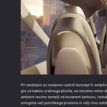
Pri slednjem so nedavno razkrili koncept 5-sedežne
gre za kabino zračnega plovila, ne moremo mimo d
ambient recimo temelji na kovanem karbonu, redukcij
omogoča več potniškega prostora in višji nivo udob