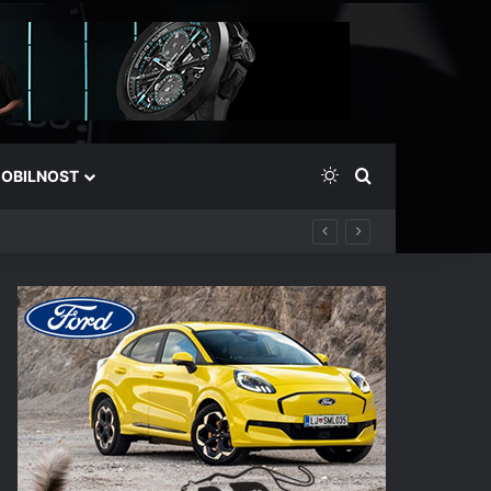
Switch skin
Išči
OBILNOST