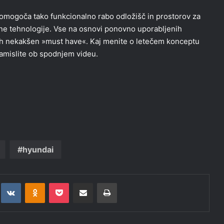
 omogoča tako funkcionalno rabo odložišč in prostorov za
lne tehnologije. Vse na osnovi ponovno uporabljenih
tih nekakšen »must have«. Kaj menite o letečem konceptu
zamislite ob spodnjem videu.
hyundai
t
eddit
VKontakte
Odnoklassniki
Pocket
Deli po epošti
Natisni