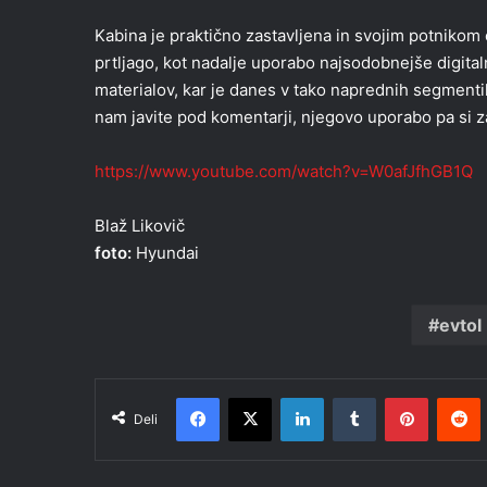
Kabina je praktično zastavljena in svojim potnikom
prtljago, kot nadalje uporabo najsodobnejše digita
materialov, kar je danes v tako naprednih segmen
nam javite pod komentarji, njegovo uporabo pa si 
https://www.youtube.com/watch?v=W0afJfhGB1Q
Blaž Likovič
foto:
Hyundai
evtol
Facebook
X
LinkedIn
Tumblr
Pinteres
R
Deli