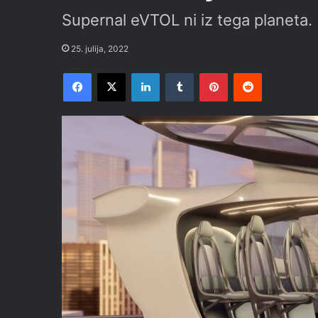
Supernal eVTOL ni iz tega planeta.
25. julija, 2022
Facebook
X
LinkedIn
Tumblr
Pinterest
Reddit