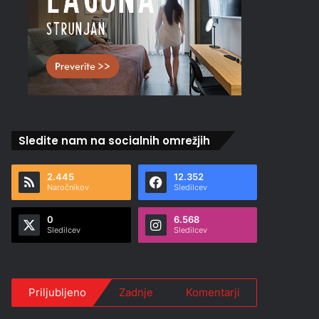
Sledite nam na socialnih omrežjih
2.445
12.352
Naročnikov
Sledilcev
0
6.568
Sledilcev
Sledilcev
Priljubljeno
Zadnje
Komentarji