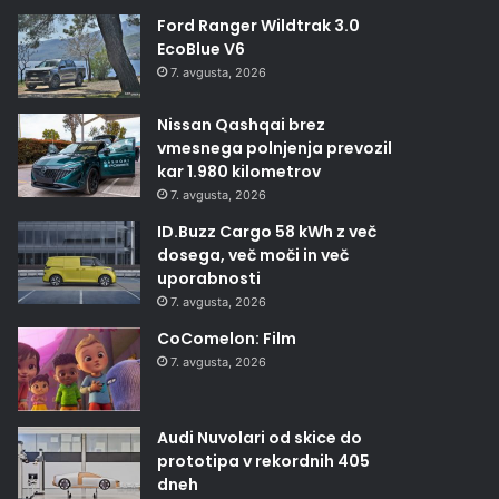
Ford Ranger Wildtrak 3.0
EcoBlue V6
7. avgusta, 2026
Nissan Qashqai brez
vmesnega polnjenja prevozil
kar 1.980 kilometrov
7. avgusta, 2026
ID.Buzz Cargo 58 kWh z več
dosega, več moči in več
uporabnosti
7. avgusta, 2026
CoComelon: Film
7. avgusta, 2026
Audi Nuvolari od skice do
prototipa v rekordnih 405
dneh