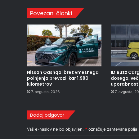
Povezani članki
Nissan Qashqai brez vmesnega
ID.Buzz Carg
polnjenja prevozil kar 1.980
dosega, več 
kilometrov
uporabnost
7. avgusta, 2026
7. avgusta, 2
Dodaj odgovor
Vaš e-naslov ne bo objavljen.
*
označuje zahtevana polja