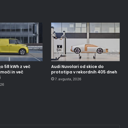
o 58 kWh z več
Audi Nuvolari od skice do
moči in več
prototipa v rekordnih 405 dneh
i
7. avgusta, 2026
026