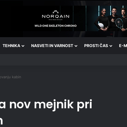
TEHNIKA
NASVETI IN VARNOST
PROSTI ČAS
E-M
kovanju kabin
a nov mejnik pri
n