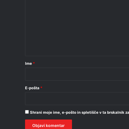
K
o
m
e
n
t
a
r
Ime
*
*
E-pošta
*
Shrani moje ime, e-pošto in spletišče v ta brskalnik 