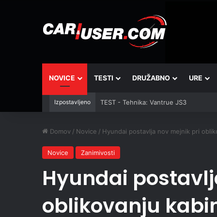
NOVICE
TESTI
DRUŽABNO
URE
Izpostavljeno
TEST - Tehnika: Vantrue JS3
Domov
/
Novice
/
Hyundai postavlja nov mejnik pri obli
Novice
Zanimivosti
Hyundai postavlj
oblikovanju kabi