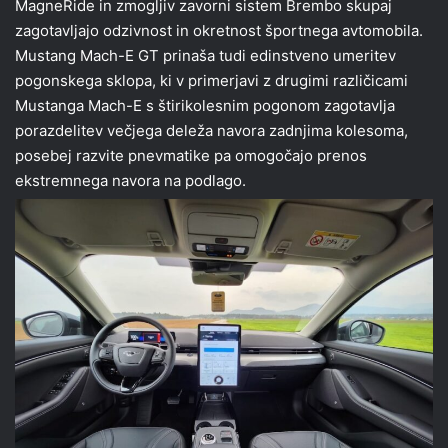
MagneRide in zmogljiv zavorni sistem Brembo skupaj
zagotavljajo odzivnost in okretnost športnega avtomobila.
Mustang Mach-E GT prinaša tudi edinstveno umeritev
pogonskega sklopa, ki v primerjavi z drugimi različicami
Mustanga Mach-E s štirikolesnim pogonom zagotavlja
porazdelitev večjega deleža navora zadnjima kolesoma,
posebej razvite pnevmatike pa omogočajo prenos
ekstremnega navora na podlago.