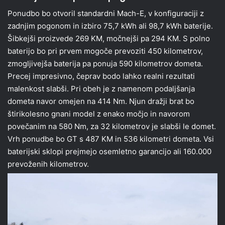
Ponudbo bo otvoril standardni Mach-E, v konfiguraciji z
zadnjim pogonom in izbiro 75,7 kWh ali 98,7 kWh baterije.
Šibkejši proizvede 269 KM, močnejši pa 294 KM. S polno
baterijo bo pri prvem mogoče prevoziti 450 kilometrov,
zmogljivejša baterija pa ponuja 590 kilometrov dometa.
Precej impresivno, čeprav bodo lahko realni rezultati
malenkost slabši. Pri obeh je z namenom podaljšanja
dometa navor omejen na 414 Nm. Njun dražji brat bo
štirikolesno gnani model z enako močjo in navorom
povečanim na 580 Nm, za 32 kilometrov je slabši le domet.
Vrh ponudbe bo GT s 487 KM in 536 kilometri dometa. Vsi
baterijski sklopi prejmejo osemletno garancijo ali 160.000
prevoženih kilometrov.