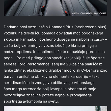
Dodatno novi vozni način Untamed Plus (neobrzdano plus)
vozniku na dirkališču pomaga obvladati moč pogonskega
sklopa in kar najbolj dosledno doseganje najboljših časov –
za še bolj vznemirljivo vozno izkušnjo hkrati prilagaja
nadzor oprijema in stabilnosti, če to dopuščajo predpisi in
pogoji. Po meri prilagojena specifikacija vključuje športne
sedeže Ford Performance, serijska 20-palčna platišča iz
lahke zlitine, ekskluzivno Grabber modro ali Cyber oranžno
barvo in unikatne oblikovne elemente karoserije – tako
aerodinamično in zmogljivo oblikovanje vrhunskega
športnega terenca še bolj izstopa in obenem ohranja
nezgrešljive značilne poteze najbolje prodajanega
športnega avtomobila na svetu.