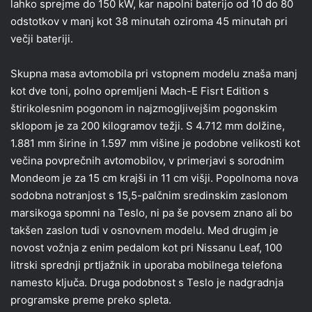
lahko sprejme do 150 kW, kar napolni baterijo od 10 do 80
odstotkov v manj kot 38 minutah oziroma 45 minutah pri
večji bateriji.
Skupna masa avtomobila pri vstopnem modelu znaša manj
kot dve toni, polno opremljeni Mach-E Fisrt Edition s
štirikolesnim pogonom in najzmogljivejšim pogonskim
sklopom je za 200 kilogramov težji. S 4.712 mm dolžine,
1.881 mm širine in 1.597 mm višine je podobne velikosti kot
večina povprečnih avtomobilov, v primerjavi s sorodnim
Mondeom je za 15 cm krajši in 11 cm višji. Popolnoma nova
sodobna notranjost s 15,5-palčnim sredinskim zaslonom
marsikoga spomni na Teslo, ni pa še povsem znano ali bo
takšen zaslon tudi v osnovnem modelu. Med drugim je
novost vožnja z enim pedalom kot pri Nissanu Leaf, 100
litrski sprednji prtljažnik in uporaba mobilnega telefona
namesto ključa. Druga podobnost s Teslo je nadgradnja
programske preme preko spleta.