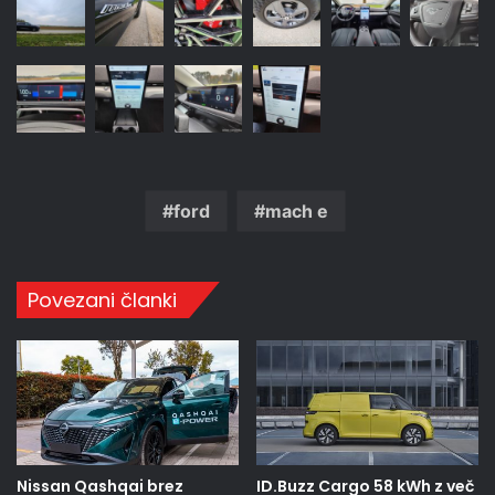
ford
mach e
Povezani članki
Nissan Qashqai brez
ID.Buzz Cargo 58 kWh z več