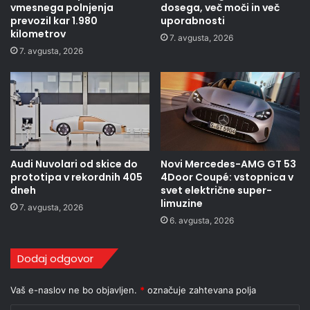
vmesnega polnjenja
dosega, več moči in več
prevozil kar 1.980
uporabnosti
kilometrov
7. avgusta, 2026
7. avgusta, 2026
Audi Nuvolari od skice do
Novi Mercedes-AMG GT 53
prototipa v rekordnih 405
4Door Coupé: vstopnica v
dneh
svet električne super-
limuzine
7. avgusta, 2026
6. avgusta, 2026
Dodaj odgovor
Vaš e-naslov ne bo objavljen.
*
označuje zahtevana polja