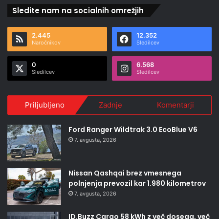
Sledite nam na socialnih omrežjih
2.445
12.352
Naročnikov
Sledilcev
0
6.568
Sledilcev
Sledilcev
Priljubljeno
Zadnje
Komentarji
Ford Ranger Wildtrak 3.0 EcoBlue V6
7. avgusta, 2026
Nissan Qashqai brez vmesnega
polnjenja prevozil kar 1.980 kilometrov
7. avgusta, 2026
ID.Buzz Cargo 58 kWh z več dosega, več