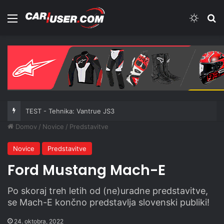
Meni
Switch
Iš
TEST - Tehnika: Vantrue JS3
Domov
/
Novice
/
Predstavitve
Novice
Predstavitve
Ford Mustang Mach-E
Po skoraj treh letih od (ne)uradne predstavitve,
se Mach-E končno predstavlja slovenski publiki!
24. oktobra, 2022