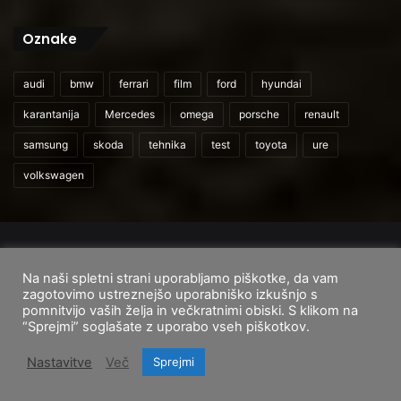
Oznake
audi
bmw
ferrari
film
ford
hyundai
karantanija
Mercedes
omega
porsche
renault
samsung
skoda
tehnika
test
toyota
ure
volkswagen
© 2026
CarAndUser.com
Na naši spletni strani uporabljamo piškotke, da vam
Domov
O nas
Cenik storitev
Pogoji uporabe
zagotovimo ustreznejšo uporabniško izkušnjo s
pomnitvijo vaših želja in večkratnimi obiski. S klikom na
Facebook
Instagram
TikTok
“Sprejmi” soglašate z uporabo vseh piškotkov.
Nastavitve
Več
Sprejmi