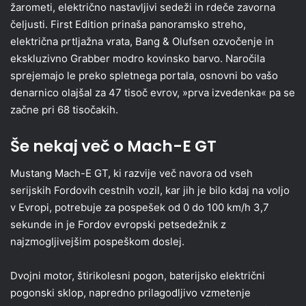
žarometi, električno nastavljivi sedeži in rdeče zavorna
čeljusti. First Edition prinaša panoramsko streho,
električna prtljažna vrata, Bang & Olufsen ozvočenje in
ekskluzivno Grabber modro kovinsko barvo. Naročila
sprejemajo le preko spletnega portala, osnovni bo vašo
denarnico olajšal za 47 tisoč evrov, »prva izvedenka« pa se
začne pri 68 tisočakih.
Še nekaj več o Mach-E GT
Mustang Mach-E GT, ki razvije več navora od vseh
serijskih Fordovih cestnih vozil, kar jih je bilo kdaj na voljo
v Evropi, potrebuje za pospešek od 0 do 100 km/h 3,7
sekunde in je Fordov evropski petsedežnik z
najzmogljivejšim pospeškom doslej.
Dvojni motor, štirikolesni pogon, baterijsko električni
pogonski sklop, napredno prilagodljivo vzmetenje