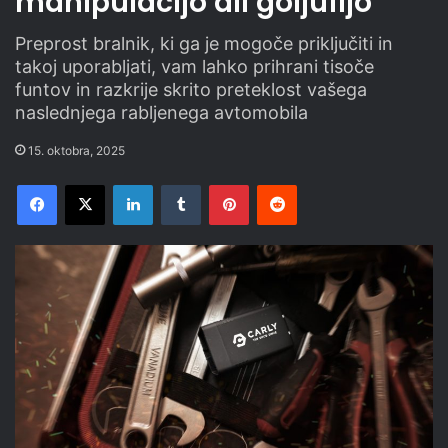
manipulacijo ali goljufijo
Preprost bralnik, ki ga je mogoče priključiti in
takoj uporabljati, vam lahko prihrani tisoče
funtov in razkrije skrito preteklost vašega
naslednjega rabljenega avtomobila
15. oktobra, 2025
Facebook
X
LinkedIn
Tumblr
Pinterest
Reddit