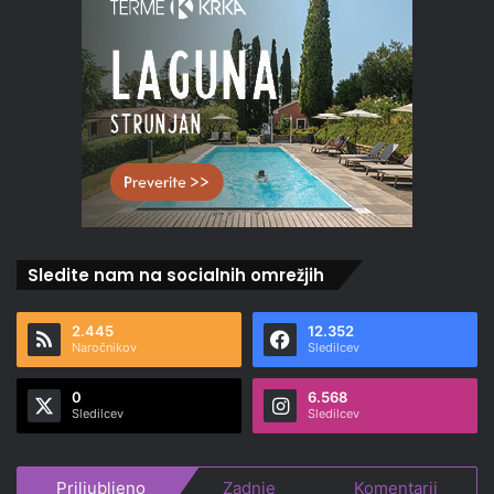
Sledite nam na socialnih omrežjih
2.445
12.352
Naročnikov
Sledilcev
0
6.568
Sledilcev
Sledilcev
Priljubljeno
Zadnje
Komentarji