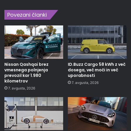
Povezani članki
Nissan Qashqai brez
ID.Buzz Cargo 58 kWh z več
vmesnega polnjenja
dosega, več moči in več
prevozil kar 1.980
uporabnosti
kilometrov
7. avgusta, 2026
7. avgusta, 2026