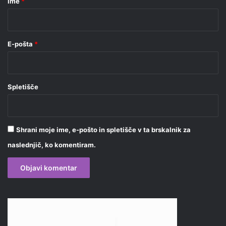
Ime
*
*
E-pošta
*
Spletišče
Shrani moje ime, e-pošto in spletišče v ta brskalnik za
naslednjič, ko komentiram.