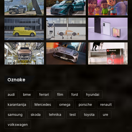
Oznake
audi
bmw
ferrari
film
ford
hyundai
karantanija
Mercedes
omega
porsche
renault
samsung
skoda
tehnika
test
toyota
ure
volkswagen