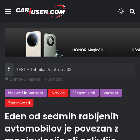
Meni
Switch
Iš
TEST - Tehnika: Vantrue JS3
Domov
/
Nasveti in varnost
Nasveti in varnost
Novice
V razmislek
Varnost
Zanimivosti
Eden od sedmih rabljenih
avtomobilov je povezan z