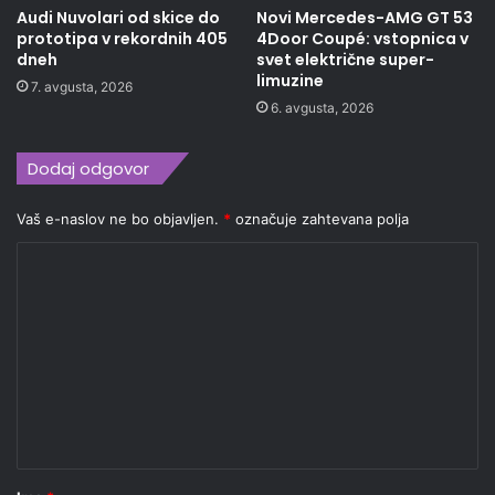
Audi Nuvolari od skice do
Novi Mercedes-AMG GT 53
prototipa v rekordnih 405
4Door Coupé: vstopnica v
dneh
svet električne super-
limuzine
7. avgusta, 2026
6. avgusta, 2026
Dodaj odgovor
Vaš e-naslov ne bo objavljen.
*
označuje zahtevana polja
K
o
m
e
n
t
a
r