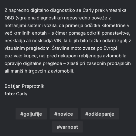
Z napredno digitalno diagnostiko se Carly prek vmesnika
OBD (vgrajena diagnostika) neposredno poveže z
notranjimi sistemi vozila, da primerja odčitke kilometrine v
več krmilnih enotah – s čimer pomaga odkriti ponastavitve,
neskladja ali neskladja VIN, ki bi jih bilo težko odkriti zgolj z
vizualnim pregledom. Številne moto zveze po Evropi
pozivajo kupce, naj pred nakupom rabljenega avtomobila
opravijo digitalne preglede – zlasti pri zasebnih prodajalcih
ali manjših trgovcih z avtomobili.
Boštjan Praprotnik
foto:
Carly
goljufije
novice
odklepanje
varnost