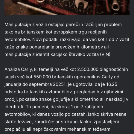
Manipulacije z vozili ostajajo pereč in razširjen problem
tako na britanskem kot evropskem trgu rabljenih
avtomobilov. Novi podatki razkrivajo, da več kot 1 od 7 vozil
kaže znake ponarejanja prevoženih kilometrov ali
manipulacije z identifikacijsko številko vozila (VIN).
Analiza Carly, ki temelji na več kot 2.500.000 diagnostičnih
sejah več kot 550.000 britanskih uporabnikov Carly od
januarja do septembra 20251, je ugotovila, da je 16,25
odstotka britanskih avtomobilov, pregledanih z njihovimi
orodji, pokazalo znake goljufije s kilometrino ali neskladij v
identiteti. To pomeni, da skoraj 1 od 7 rabljenih
avtomobilov, ki danes vozijo po cestah, lahko skriva resne
skrite težave, zaradi česar so kupci lahko izpostavljeni
preplačilu ali nepričakovanim mehanskim težavam.