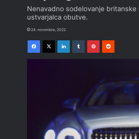
Nenavadno sodelovanje britanske 
ustvarjalca obutve.
24. novembra, 2022
Facebook
X
LinkedIn
Tumblr
Pinterest
Reddit