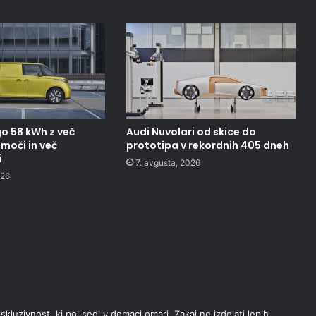
o 58 kWh z več
Audi Nuvolari od skice do
moči in več
prototipa v rekordnih 405 dneh
i
7. avgusta, 2026
026
uzivnost, ki pol sedi v domaci omari. Zakaj ne izdelati lepih