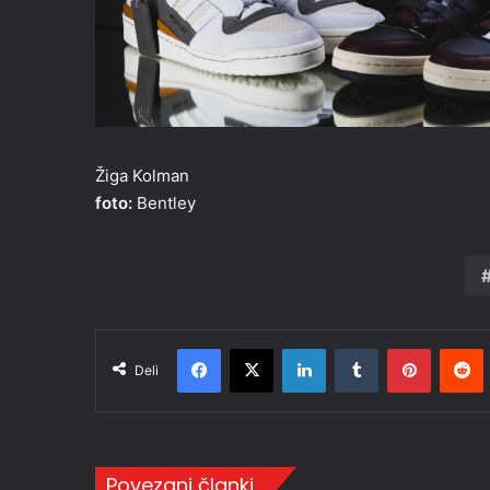
Žiga Kolman
foto:
Bentley
Facebook
X
LinkedIn
Tumblr
Pinteres
R
Deli
Povezani članki