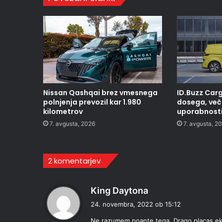
Nissan Qashqai brez vmesnega
ID.Buzz Carg
polnjenja prevozil kar 1.980
dosega, več 
kilometrov
uporabnost
7. avgusta, 2026
7. avgusta, 2
2 komentarjev
p
King Daytona
r
24. novembra, 2022 ob 15:12
a
Ne razumem poante tega. Drago placas ekskl