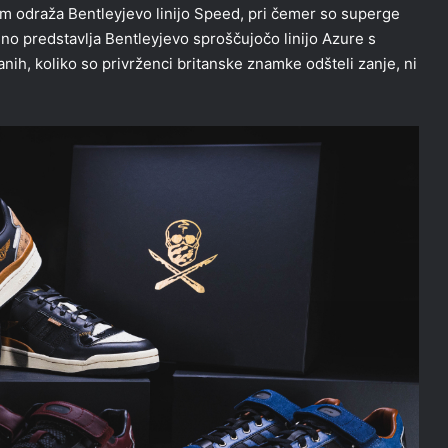
em odraža Bentleyjevo linijo Speed, pri čemer so superge
o predstavlja Bentleyjevo sproščujočo linijo Azure s
ih, koliko so privrženci britanske znamke odšteli zanje, ni