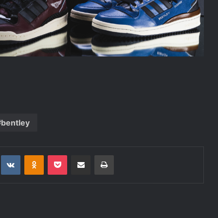
bentley
t
eddit
VKontakte
Odnoklassniki
Pocket
Deli po epošti
Natisni