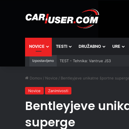
NOVICE
TESTI
DRUŽABNO
URE
Izpostavljeno
TEST - Tehnika: Vantrue JS3
Domov
/
Novice
/
Bentleyjeve unikatne športne superg
Novice
Zanimivosti
Bentleyjeve unik
superge