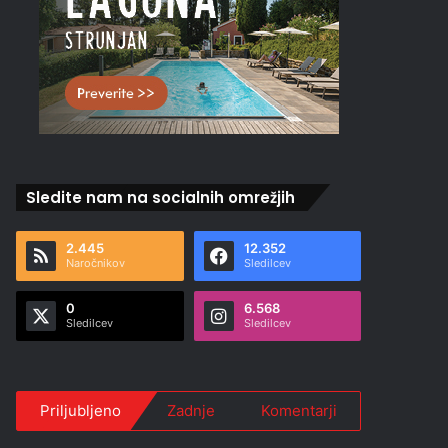
Sledite nam na socialnih omrežjih
2.445
12.352
Naročnikov
Sledilcev
0
6.568
Sledilcev
Sledilcev
Priljubljeno
Zadnje
Komentarji