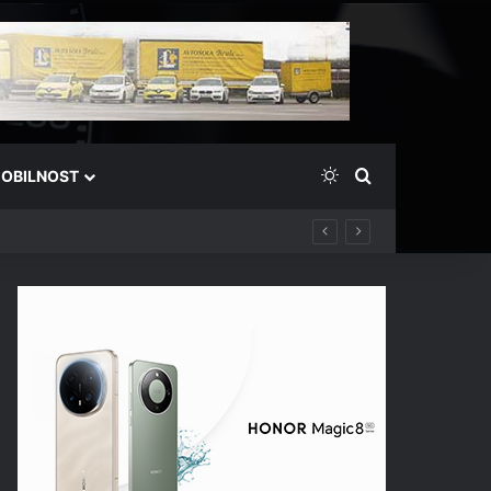
Switch skin
Išči
OBILNOST