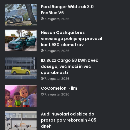
Ford Ranger Wildtrak 3.0
EcoBlue V6
7. avgusta, 2026
Nissan Qashqai brez
vmesnega polnjenja prevozil
kar 1.980 kilometrov
7. avgusta, 2026
ID.Buzz Cargo 58 kWh z več
dosega, več moči in več
uporabnosti
7. avgusta, 2026
CoComelon: Film
7. avgusta, 2026
Audi Nuvolari od skice do
prototipa v rekordnih 405
dneh