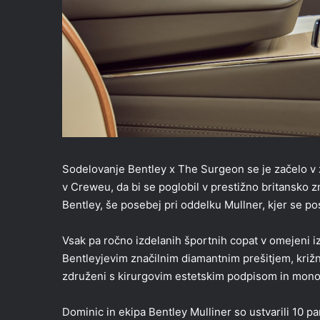
Sodelovanje Bentley x The Surgeon se je začelo v 
v Creweu, da bi se poglobil v prestižno britansko z
Bentley, še posebej pri oddelku Mullner, kjer se po
Vsak pa ročno izdelanih športnih copat v omejeni 
Bentleyjevim značilnim diamantnim prešitjem, križn
združeni s kirurgovim estetskim podpisom in mono
Dominic in ekipa Bentley Mulliner so ustvarili 10 pa