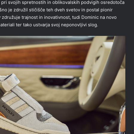
 pri svojih spretnostih in oblikovalskih podvigih osredotoča
o je združil stičišče teh dveh svetov in postal pionir
 združuje trajnost in inovativnost, tudi Dominic na novo
eriali ter tako ustvarja svoj neponovljivi slog.