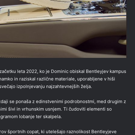
začetku leta 2022, ko je Dominic obiskal Bentleyjev kampus
namko in raziskal različne materiale, uporabljene v hiši
svečajo izpolnjevanju najzahtevnejših želja.
izdaji se ponaša z edinstvenimi podrobnostmi, med drugim z
imi šivi in vrhunskim usnjem. Ti čudoviti elementi so
gramom lobanje ter skalpela.
rov športnih copat, ki utelešajo raznolikost Bentleyjeve