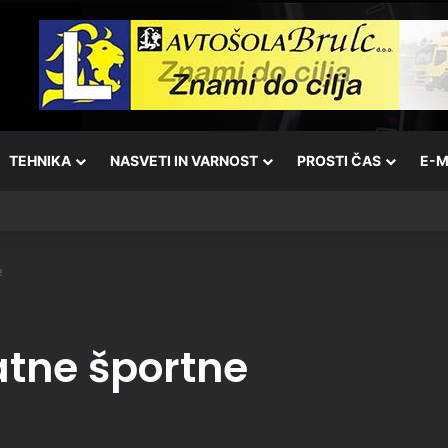
TEHNIKA
NASVETI IN VARNOST
PROSTI ČAS
E-M
e
atne športne