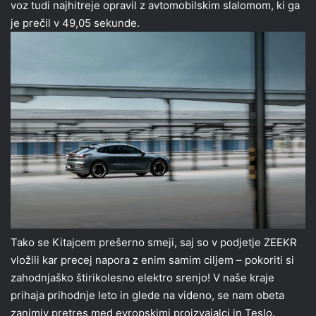
voz tudi najhitreje opravil z avtomobilskim slalomom, ki ga
je prečil v 49,05 sekunde.
Tako se Kitajcem prešerno smeji, saj so v podjetje ZEEKR
vložili kar precej napora z enim samim ciljem – pokoriti si
zahodnjaško štirikolesno elektro srenjo! V naše kraje
prihaja prihodnje leto in glede na videno, se nam obeta
zanimiv pretres med evropskimi proizvajalci in Teslo.