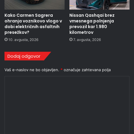
Kako Carmen Sagrera
Nissan Qashqai brez
ohranja voznikovo vlogo v
vmesnega polnjenja
dobi električnih asfaltnih
prevozil kar 1.980
presežkov?
kilometrov
10. avgusta, 2026
7. avgusta, 2026
Dodaj odgovor
Vaš e-naslov ne bo objavljen.
*
označuje zahtevana polja
K
o
m
e
n
t