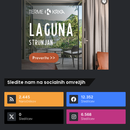
Sledite nam na socialnih omrežjih
2.445
12.352
Naročnikov
Sledilcev
0
6.568
Sledilcev
Sledilcev