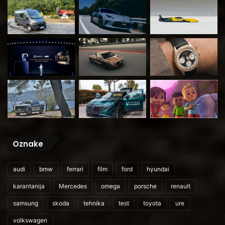
Oznake
audi
bmw
ferrari
film
ford
hyundai
karantanija
Mercedes
omega
porsche
renault
samsung
skoda
tehnika
test
toyota
ure
volkswagen