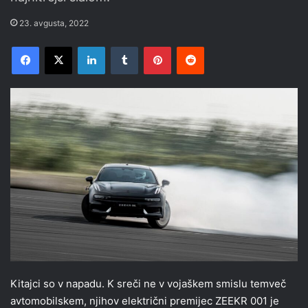
23. avgusta, 2022
Facebook
X
LinkedIn
Tumblr
Pinterest
Reddit
Kitajci so v napadu. K sreči ne v vojaškem smislu temveč
avtomobilskem, njihov električni premijec ZEEKR 001 je