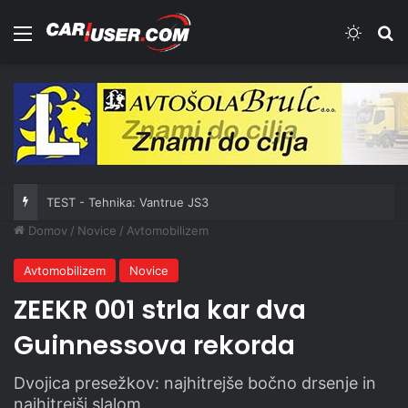
Meni
Switch
Iš
TEST - Tehnika: Vantrue JS3
Domov
/
Novice
/
Avtomobilizem
Avtomobilizem
Novice
ZEEKR 001 strla kar dva
Guinnessova rekorda
Dvojica presežkov: najhitrejše bočno drsenje in
najhitrejši slalom.