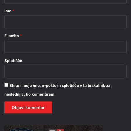
a
r
Ime
*
*
E-pošta
*
Spletišče
Shrani moje ime, e-pošto in spletišče v ta brskalnik za
naslednjič, ko komentiram.