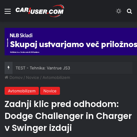
Meni
Switch
Iš
TEST - Tehnika: Vantrue JS3
Domov
/
Novice
/
Avtomobilizem
Avtomobilizem
Novice
Zadnji klic pred odhodom:
Dodge Challenger in Charger
v Swinger izdaji