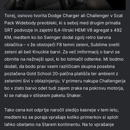
Torej, osnovo tvorita Dodge Charger ali Challenger v Scat
Pack Widebody preobleki, ki s seboj med drugim prinaša
SRT podvozje in zajetni 6,4-litrski HEMI V8 agregat s 492
KM, medtem ko bo Swinger dodal zgolj retro barvna
oblačilca – v že obstoječi F8 temni zeleni, Sublime svetli
zeleni ali beli Knuckle barvi. Za več imformacij o barvi se
obrnite na nežnejši spol, ki bo tolmačil odtenke. Mi bodmo
dodali, da bodo prav vsem različicam skupna posebna
pozlačena Gold School 20-palčna platišča ter ambient z
zelenimi šivi v oblazinjenju. V primeru nakupa Challengerja
bo v zlato barvo odet tudi zajem zraka na pokrovu motorja,
ki se nahaja v stilskem paketu Shaker.
Tako cena kot odprtje naročil sledijo kasneje v tem letu,
medtem ko se poraja vprašaje koliko primerkov si sploh
lahko obetamo na Starem kontinentu. Na to vprašanje