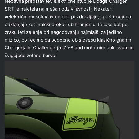
Nedavna predstavitev električne študije Dodge Charger
SRT je naletela na mešan odziv javnosti. Nekateri
»električni muscle« avtomobil pozdravljajo, spret drugi ga
odklanjajo kot malčki brokoli ob hranjenju. In tako kot po
zraku leti zelenje pri negodovanju najmlajši za jedilno
mizico, bo recimo da podobno ob slovesu klasično gnanih
Chargerja in Challengerja. Z V8 pod motornim pokrovom in
švigajočo zeleno barvo!