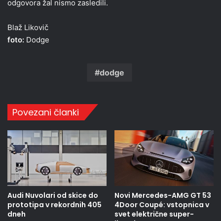
odgovora žal nismo zasledili.
Blaž Likovič
foto:
Dodge
dodge
Povezani članki
Audi Nuvolari od skice do
Novi Mercedes-AMG GT 53
prototipa v rekordnih 405
4Door Coupé: vstopnica v
dneh
svet električne super-