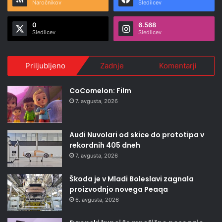
Naročnikov
Sledilcev
0
6.568
Sledilcev
Sledilcev
Priljubljeno
Zadnje
Komentarji
CoComelon: Film
7. avgusta, 2026
Audi Nuvolari od skice do prototipa v
rekordnih 405 dneh
7. avgusta, 2026
Škoda je v Mladi Boleslavi zagnala
proizvodnjo novega Peaqa
6. avgusta, 2026