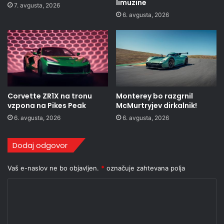
limuzine
7. avgusta, 2026
6. avgusta, 2026
Corvette ZR1X na tronu
Monterey bo razgrnil
vzpona na Pikes Peak
McMurtryjev dirkalnik!
6. avgusta, 2026
6. avgusta, 2026
Dodaj odgovor
Vaš e-naslov ne bo objavljen.
*
označuje zahtevana polja
K
o
m