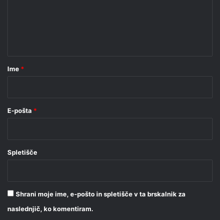
e
n
t
a
r
Ime
*
*
E-pošta
*
Spletišče
Shrani moje ime, e-pošto in spletišče v ta brskalnik za
naslednjič, ko komentiram.