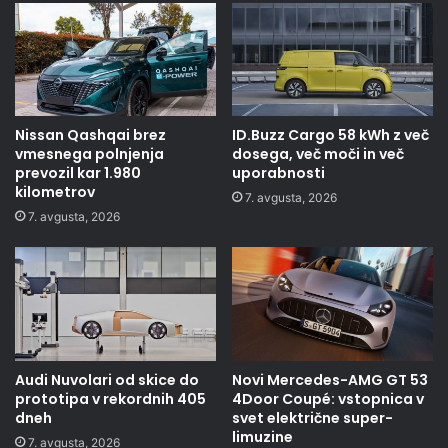
Nissan Qashqai brez
ID.Buzz Cargo 58 kWh z več
vmesnega polnjenja
dosega, več moči in več
prevozil kar 1.980
uporabnosti
kilometrov
7. avgusta, 2026
7. avgusta, 2026
Audi Nuvolari od skice do
Novi Mercedes-AMG GT 53
prototipa v rekordnih 405
4Door Coupé: vstopnica v
dneh
svet električne super-
limuzine
7. avgusta, 2026