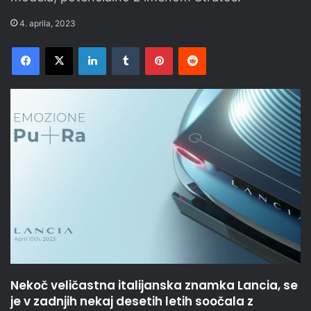
4. aprila, 2023
Facebook
X
LinkedIn
Tumblr
Pinterest
Reddit
Nekoč veličastna italijanska znamka Lancia, se
je v zadnjih nekaj desetih letih soočala z