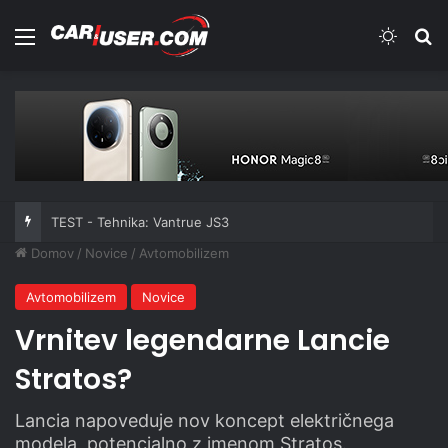
Meni
Switch
Iš
TEST - Tehnika: Vantrue JS3
Domov
/
Novice
/
Avtomobilizem
Avtomobilizem
Novice
Vrnitev legendarne Lancie
Stratos?
Lancia napoveduje nov koncept električnega
modela, potencialno z imenom Stratos.