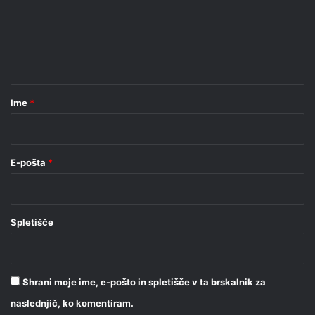
e
n
t
a
r
Ime
*
*
E-pošta
*
Spletišče
Shrani moje ime, e-pošto in spletišče v ta brskalnik za
naslednjič, ko komentiram.