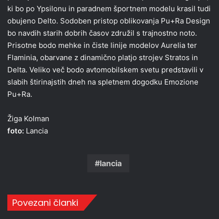
ki bo po Ypsilonu in paradnem športnem modelu krasil tudi
obujeno Delto. Sodoben pristop oblikovanja Pu+Ra Design
bo navdih starih dobrih časov združil s trajnostno noto.
Prisotne bodo mehke in čiste linije modelov Aurelia ter
Flaminia, obarvane z dinamično platjo strojev Stratos in
Delta. Veliko več bodo avtomobilskem svetu predstavili v
slabih štirinajstih dneh na spletnem dogodku Emozione
Pu+Ra.
Žiga Kolman
foto:
Lancia
lancia
Povezani članki