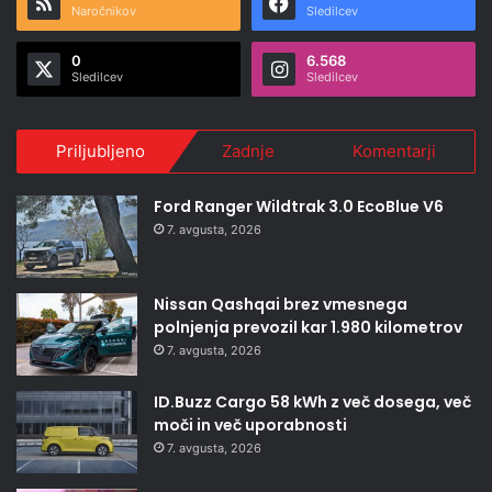
Naročnikov
Sledilcev
0
6.568
Sledilcev
Sledilcev
Priljubljeno
Zadnje
Komentarji
Ford Ranger Wildtrak 3.0 EcoBlue V6
7. avgusta, 2026
Nissan Qashqai brez vmesnega
polnjenja prevozil kar 1.980 kilometrov
7. avgusta, 2026
ID.Buzz Cargo 58 kWh z več dosega, več
moči in več uporabnosti
7. avgusta, 2026