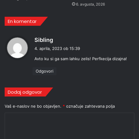
6. avgusta, 2026
En komentar
p
Sibling
r
4. aprila, 2023 ob 15:39
a
Avto ku si ga sam lahku zelis! Perfkecija dizajna!
v
i
Odgovori
:
Dodaj odgovor
Vaš e-naslov ne bo objavljen.
*
označuje zahtevana polja
K
o
m