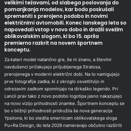
velikimi težavami, od slabega poslovanja do
pomanjkanja modelov, kar bodo poskušali
spremeniti s prerojeno podobo in novimi
električnimi avtomobili. Konec lanskega leta so
napovedali vstop v novo dobo in dražili svežim
oblikovalskim slogom, ki bo 15. aprila
premierno razkrit na novem športnem
konceptu.
Za kateri model natančno gre, še ni znano, a številni
navdušenci pričakujejo priljubljenega Stratosa,
prerojenega v moderni električni dobi. Na to namigujejo
prve fotografije zadka, ki z okroglo osvetlitvijo in
odrezavim zadkom spominjajo na dirkaško legendo. Pri
Lancii prav tako z novo podobo logotipa jasno nakazujejo
na novo vizijo prihodnosti znamke. Športnem konceptu se
bo v bližnji prihodnosti pridružila še nova generacija
Ypsilona, ki bo sledila smernicam oblikovalskega sloga
Pu+Ra Design, do leta 2028 nameravajo občutno razširiti