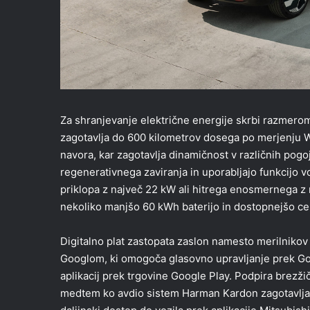
Za shranjevanje električne energije skrbi razmeroma
zagotavlja do 600 kilometrov dosega po merjenju 
navora, kar zagotavlja dinamičnost v različnih pogoj
regenerativnega zaviranja in uporabljajo funkcijo
priklopa z največ 22 kW ali hitrega enosmernega z 
nekoliko manjšo 60 kWh baterijo in dostopnejšo ce
Digitalno plat zastopata zaslon namesto merilnikov 
Googlom, ki omogoča glasovno upravljanje prek Goo
aplikacij prek trgovine Google Play. Podpira brezži
medtem ko avdio sistem Harman Kardon zagotavlja k