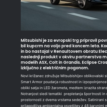
Mitsubishi je za evropski trg pripravil po
bil kupcrm na voljo pred koncem leta. Ko
in bo nastajal v Renaultovem obratu Electr
naslednji produkt v okviru partnerstva m
modelih ASX, Colt in Grandis. Eclipse Cro
izključno z električnim pogonom.
Novi križanec združuje Mitsubishijev oblikovalski 
Smart Armor poudarja robustnost in izpopolnjenost
obliki satja in LED žarometa, medtem izrazita strans
Notranjost sledi tematiki prepletanja športnosti i
prostornosti z dvema vrstama sedežev. Satinirani s
prilagodljiva ambientalna osvetlitev z 48 barvnimi