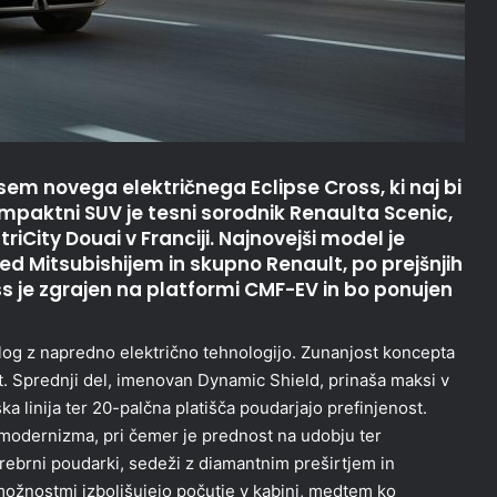
vsem novega električnega Eclipse Cross, ki naj bi
mpaktni SUV je tesni sorodnik Renaulta Scenic,
iCity Douai v Franciji. Najnovejši model je
ed Mitsubishijem in skupno Renault, po prejšnjih
ss je zgrajen na platformi CMF-EV in bo ponujen
slog z napredno električno tehnologijo. Zunanjost koncepta
. Sprednji del, imenovan Dynamic Shield, prinaša maksi v
ka linija ter 20-palčna platišča poudarjajo prefinjenost.
n modernizma, pri čemer je prednost na udobju ter
rebrni poudarki, sedeži z diamantnim preširtjem in
 možnostmi izboljšujejo počutje v kabini, medtem ko