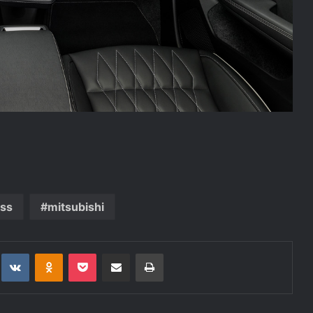
oss
mitsubishi
t
eddit
VKontakte
Odnoklassniki
Pocket
Deli po epošti
Natisni