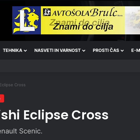
TEHNIKA
NASVETI IN VARNOST
PROSTI ČAS
E-M
 Eclipse Cross
e
ishi Eclipse Cross
enault Scenic.