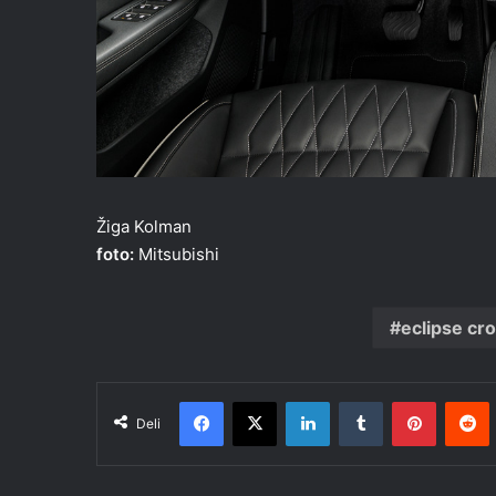
Žiga Kolman
foto:
Mitsubishi
eclipse cr
Facebook
X
LinkedIn
Tumblr
Pinteres
R
Deli