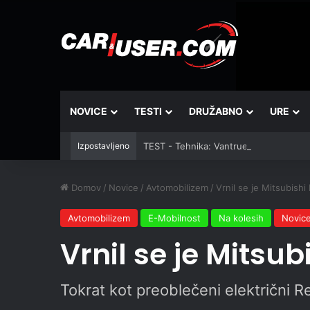
NOVICE
TESTI
DRUŽABNO
URE
Izpostavljeno
TEST - Tehnika: Vantrue JS3
Domov
/
Novice
/
Avtomobilizem
/
Vrnil se je Mitsubishi
Avtomobilizem
E-Mobilnost
Na kolesih
Novic
Vrnil se je Mitsub
Tokrat kot preoblečeni električni R