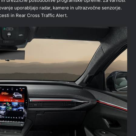
shi in brezžične posodobitve programske opreme. Za varnost
ovanje uporabljajo radar, kamere in ultrazvočne senzorje.
ti in Rear Cross Traffic Alert.