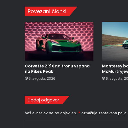
Povezani članki
Corvette ZR1X na tronu vzpona
Monterey bo
na Pikes Peak
McMurtryjev 
6. avgusta, 2026
6. avgusta, 2
Dodaj odgovor
Vaš e-naslov ne bo objavljen.
*
označuje zahtevana polja
K