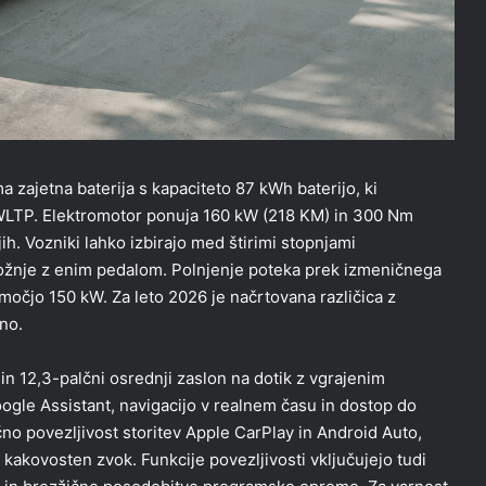
 zajetna baterija s kapaciteto 87 kWh baterijo, ki
WLTP. Elektromotor ponuja 160 kW (218 KM) in 300 Nm
ih. Vozniki lahko izbirajo med štirimi stopnjami
 vožnje z enim pedalom. Polnjenje poteka prek izmeničnega
močjo 150 kW. Za leto 2026 je načrtovana različica z
no.
in 12,3-palčni osrednji zaslon na dotik z vgrajenim
gle Assistant, navigacijo v realnem času in dostop do
čno povezljivost storitev Apple CarPlay in Android Auto,
akovosten zvok. Funkcije povezljivosti vključujejo tudi