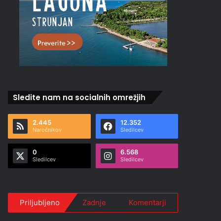
Sledite nam na socialnih omrežjih
2.445
12.352
Naročnikov
Sledilcev
0
6.568
Sledilcev
Sledilcev
Priljubljeno
Zadnje
Komentarji