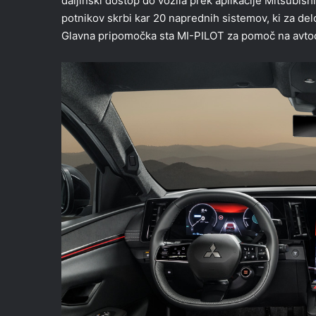
daljinski dostop do vozila prek aplikacije Mitsubi
potnikov skrbi kar 20 naprednih sistemov, ki za del
Glavna pripomočka sta MI-PILOT za pomoč na avtoces