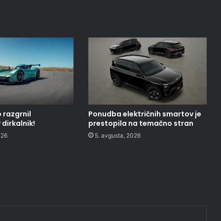
 razgrnil
Ponudba električnih smartov je
dirkalnik!
prestopila na temačno stran
026
5. avgusta, 2026