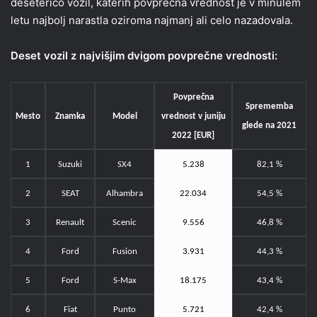
deseterico vozil, katerih povprečna vrednost je v minulem
letu najbolj narastla oziroma najmanj ali celo nazadovala.
Deset vozil z najvišjim dvigom povprečne vrednosti:
Povprečna
Sprememba
Mesto
Znamka
Model
vrednost v juniju
glede na 2021
2022 [EUR]
1
Suzuki
SX4
5.238
82,1 %
2
SEAT
Alhambra
22.034
54,5 %
3
Renault
Scenic
9.556
46,8 %
4
Ford
Fusion
3.931
44,3 %
5
Ford
S-Max
18.175
43,4 %
6
Fiat
Punto
5.721
42,4 %