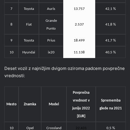
7
Toyota
Auris
13.757
42,1 %
Grande
8
Fiat
2.537
41,8 %
Punto
9
Toyota
Prius
18.499
41,7 %
10
Hyundai
ix20
11.138
40,5 %
Deset vozil z najnižjim dvigom oziroma padcem povprečne
vrednosti:
Povprečna
vrednost v
Sprememba
Mesto
Znamka
Model
juniju 2022
glede na 2021
[EUR]
10
Opel
Crossland
22.431
0,5 %