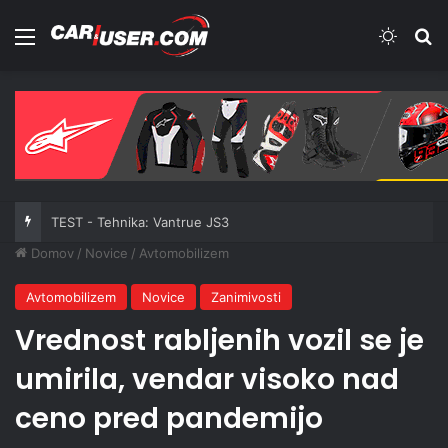
Meni
Switch
Iš
TEST - Tehnika: Vantrue JS3
Domov
/
Novice
/
Avtomobilizem
Avtomobilizem
Novice
Zanimivosti
Vrednost rabljenih vozil se je
umirila, vendar visoko nad
ceno pred pandemijo