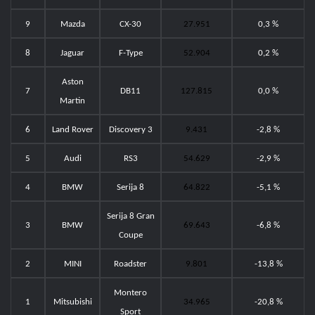
9
Mazda
CX-30
27.951
0,3 %
8
Jaguar
F-Type
52.904
0,2 %
Aston
7
DB11
127.815
0,0 %
Martin
6
Land Rover
Discovery 3
9.431
-2,8 %
5
Audi
RS3
54.629
-2,9 %
4
BMW
Serija 8
64.822
-5,1 %
Serija 8 Gran
3
BMW
69.643
-6,8 %
Coupe
2
MINI
Roadster
9.801
-13,8 %
Montero
1
Mitsubishi
34.965
-20,8 %
Sport