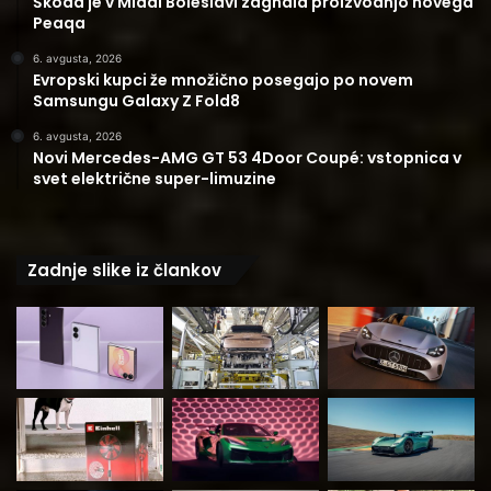
Škoda je v Mladi Boleslavi zagnala proizvodnjo novega
Peaqa
6. avgusta, 2026
Evropski kupci že množično posegajo po novem
Samsungu Galaxy Z Fold8
6. avgusta, 2026
Novi Mercedes-AMG GT 53 4Door Coupé: vstopnica v
svet električne super-limuzine
Zadnje slike iz člankov