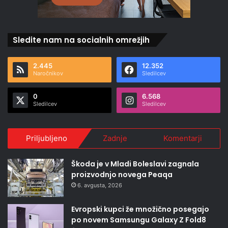
Sledite nam na socialnih omrežjih
2.445
12.352
Naročnikov
Sledilcev
0
6.568
Sledilcev
Sledilcev
Priljubljeno
Zadnje
Komentarji
Škoda je v Mladi Boleslavi zagnala
proizvodnjo novega Peaqa
6. avgusta, 2026
Evropski kupci že množično posegajo
po novem Samsungu Galaxy Z Fold8