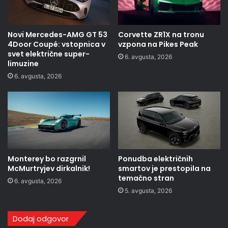
Novi Mercedes-AMG GT 53
Corvette ZR1X na tronu
4Door Coupé: vstopnica v
vzpona na Pikes Peak
svet električne super-
6. avgusta, 2026
limuzine
6. avgusta, 2026
Monterey bo razgrnil
Ponudba električnih
McMurtryjev dirkalnik!
smartov je prestopila na
temačno stran
6. avgusta, 2026
5. avgusta, 2026
Dodaj odgovor