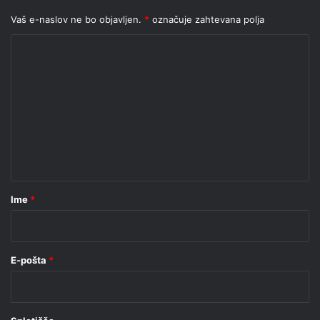
Vaš e-naslov ne bo objavljen.
*
označuje zahtevana polja
K
o
m
e
n
t
a
r
Ime
*
*
E-pošta
*