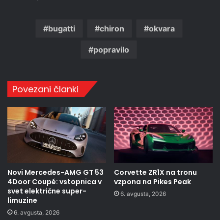
bugatti
chiron
okvara
popravilo
Povezani članki
Novi Mercedes-AMG GT 53
Corvette ZR1X na tronu
4Door Coupé: vstopnica v
vzpona na Pikes Peak
svet električne super-
6. avgusta, 2026
limuzine
6. avgusta, 2026