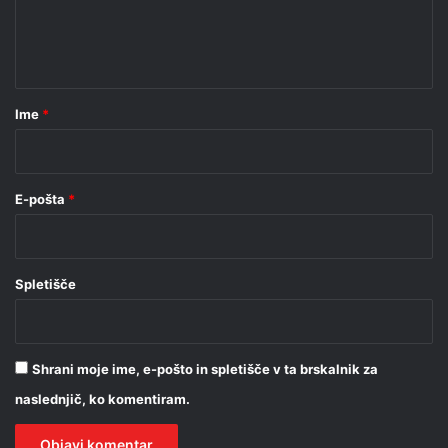
n
t
a
r
Ime
*
*
E-pošta
*
Spletišče
Shrani moje ime, e-pošto in spletišče v ta brskalnik za
naslednjič, ko komentiram.