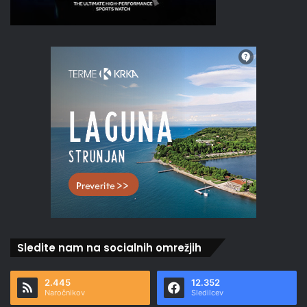
Sledite nam na socialnih omrežjih
2.445
12.352
Naročnikov
Sledilcev