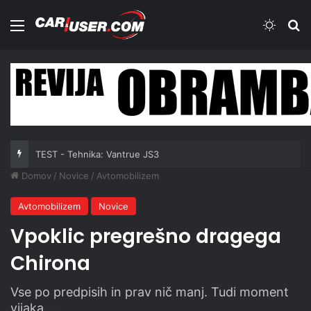
Meni
Switch
Iš
TEST - Tehnika: Vantrue JS3
Domov
/
Novice
/
Avtomobilizem
Avtomobilizem
Novice
Vpoklic pregrešno dragega
Chirona
Vse po predpisih in prav nič manj. Tudi moment
vijaka …