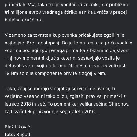
primerkih. Vsaj tako trdijo vodilni pri znamki, kar približno
tri milijone evrov vrednega štirikolesnika uvršča v precej
butično druščino.
V zameno za tovrsten kup cvenka pričakujete zgolj in le
najboljše. Brez odstopanj. Da je temu res tako priča vpoklic
vozil na podlagi zgolj enega primerka z bizarnim dejstvom
– njihov momentni ključ s katerim sestavljajo vozila je
deloval izven svojih toleranc. Namesto navora v velikosti
19 Nm so bile komponente privite z zgolj 9 Nm.
Tako, zdaj se morajo v najbližji servisni delavnici, ki
verjetno vseeno ni tako blizu, zglasiti prav vsi primerki z
letnico 2018 in več. To pomeni kar velika večina Chironov,
kajti začetek proizvodnje sega v leto 2016 …
Blaž Likovič
foto:
Bugatti