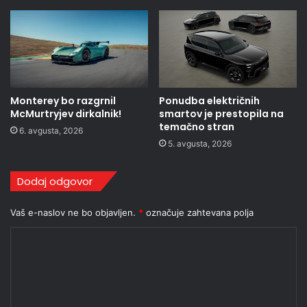
Monterey bo razgrnil
Ponudba električnih
McMurtryjev dirkalnik!
smartov je prestopila na
temačno stran
6. avgusta, 2026
5. avgusta, 2026
Dodaj odgovor
Vaš e-naslov ne bo objavljen.
*
označuje zahtevana polja
K
o
m
e