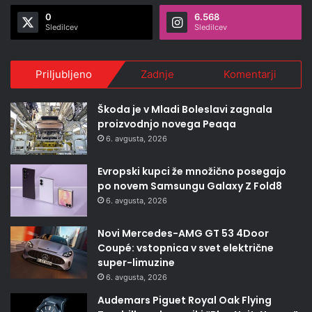
0
6.568
Sledilcev
Sledilcev
Priljubljeno
Zadnje
Komentarji
Škoda je v Mladi Boleslavi zagnala
proizvodnjo novega Peaqa
6. avgusta, 2026
Evropski kupci že množično posegajo
po novem Samsungu Galaxy Z Fold8
6. avgusta, 2026
Novi Mercedes-AMG GT 53 4Door
Coupé: vstopnica v svet električne
super-limuzine
6. avgusta, 2026
Audemars Piguet Royal Oak Flying