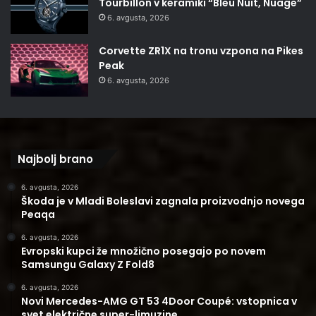
Tourbillon v keramiki “Bleu Nuit, Nuage”
6. avgusta, 2026
Corvette ZR1X na tronu vzpona na Pikes
Peak
6. avgusta, 2026
Najbolj brano
6. avgusta, 2026
Škoda je v Mladi Boleslavi zagnala proizvodnjo novega
Peaqa
6. avgusta, 2026
Evropski kupci že množično posegajo po novem
Samsungu Galaxy Z Fold8
6. avgusta, 2026
Novi Mercedes-AMG GT 53 4Door Coupé: vstopnica v
svet električne super-limuzine