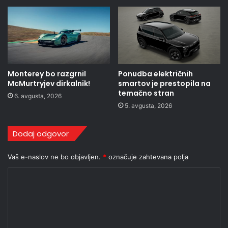
Monterey bo razgrnil
Ponudba električnih
McMurtryjev dirkalnik!
smartov je prestopila na
temačno stran
6. avgusta, 2026
5. avgusta, 2026
Dodaj odgovor
Vaš e-naslov ne bo objavljen.
*
označuje zahtevana polja
K
o
m
e