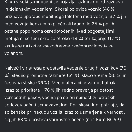
Kljub visoki samooceni se pojavlja razkorak med zaznavo
in dejanskim vedenjem. Skoraj polovica voznic (48 %)
priznava uporabo mobilnega telefona med vožnjo, 37 % jih
med vožnjo konzumira pijačo ali hrano, le 35 % pa jih
ostane popolnoma osredotočenih. Med pogostejšimi
motnjami so tudi skrb za otroke (18 %) ter kajenje (17 %),
kar kaže na izzive vsakodnevne »večopravilnosti« za
volanom.
Največji vir stresa predstavlja vedenje drugih voznikov (70
%), sledijo prometne razmere (51 %), slabo vreme (36 %) in
časovna stiska (36 %). Med materami je varnost otrok
izrazita prioriteta – 76 % jih redno preverja pripetost
varnostnih pasov, večina pa se pri namestitvi otroških
sedežev počuti samozavestno. Raziskava tudi potrjuje, da
so ženske pri nakupu vozila izrazito usmerjene k varnosti,
saj jih 68 % upošteva varnostne ocene (npr. Euro NCAP).