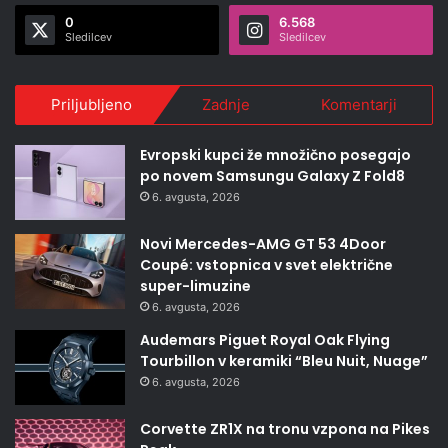
0
6.568
Sledilcev
Sledilcev
Priljubljeno
Zadnje
Komentarji
Evropski kupci že množično posegajo
po novem Samsungu Galaxy Z Fold8
6. avgusta, 2026
Novi Mercedes-AMG GT 53 4Door
Coupé: vstopnica v svet električne
super-limuzine
6. avgusta, 2026
Audemars Piguet Royal Oak Flying
Tourbillon v keramiki “Bleu Nuit, Nuage”
6. avgusta, 2026
Corvette ZR1X na tronu vzpona na Pikes