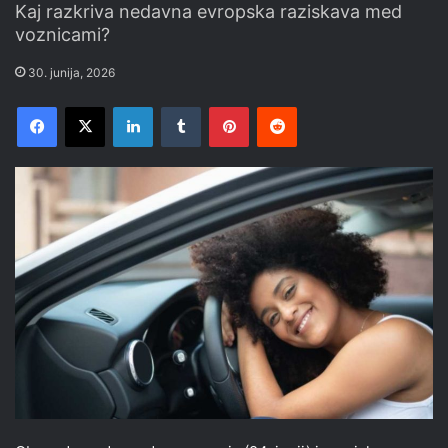
Kaj razkriva nedavna evropska raziskava med
voznicami?
30. junija, 2026
Facebook
X
LinkedIn
Tumblr
Pinterest
Reddit