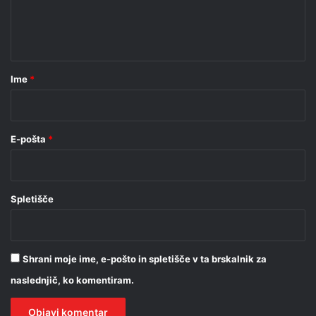
n
t
a
r
Ime
*
*
E-pošta
*
Spletišče
Shrani moje ime, e-pošto in spletišče v ta brskalnik za
naslednjič, ko komentiram.