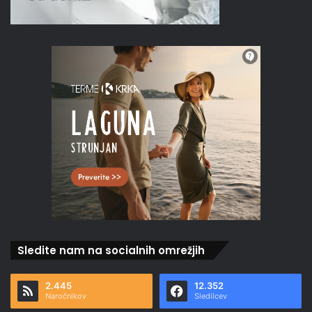
Sledite nam na socialnih omrežjih
2.445
12.352
Naročnikov
Sledilcev