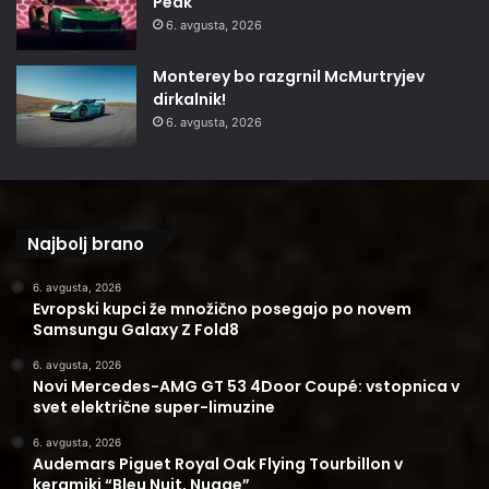
Peak
6. avgusta, 2026
Monterey bo razgrnil McMurtryjev
dirkalnik!
6. avgusta, 2026
Najbolj brano
6. avgusta, 2026
Evropski kupci že množično posegajo po novem
Samsungu Galaxy Z Fold8
6. avgusta, 2026
Novi Mercedes-AMG GT 53 4Door Coupé: vstopnica v
svet električne super-limuzine
6. avgusta, 2026
Audemars Piguet Royal Oak Flying Tourbillon v
keramiki “Bleu Nuit, Nuage”