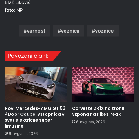
Blaž Likovič
foto:
NP
varnost
voznica
voznice
Povezani članki
Novi Mercedes-AMG GT 53
Corvette ZR1X na tronu
4Door Coupé: vstopnica v
vzpona na Pikes Peak
svet električne super-
6. avgusta, 2026
limuzine
6. avgusta, 2026