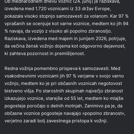
Ob mednarodnem dnevu voznic (24. junij) je raziskava,
izvedena med 1.720 voznicami iz 33 držav Evrope,
pokazala visoko stopnjo samozavesti za volanom. Kar 97 %
vprašanih se ocenjuje kot varne voznice, medtem ko jih 94
% navaja, da vozijo z visoko ali popolno zbranostjo.
Raziskava, izvedena med majem in junijem 2026, potrjuje,
da večina žensk vožnjo dojema kot odgovorno dejavnost,
ki zahteva pozornost in premišljenost.
Redna vožnja pomembno prispeva k samozavesti. Med
vsakodnevnimi voznicami jih 97 % verjame v svojo varno
vožnjo, medtem ko je pri občasnih voznicah negotovost
bistveno višja. Po starostnih skupinah največjo zbranost
izkazujejo voznice, starejše od 55 let, medtem ko mlajše
pogosteje poročajo o delnih motnjah. Zanimivo pa je, da
občasne voznice pogosteje navajajo »popolno zbranost«,
verjetno zaradi bolj zavestnega pristopa k vožnji.