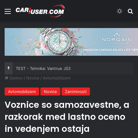
Meni
Switch
Iš
TEST - Tehnika: Vantrue JS3
Domov
/
Novice
/
Avtomobilizem
Avtomobilizem
Novice
Zanimivosti
Voznice so samozavestne, a
razkorak med lastno oceno
in vedenjem ostaja