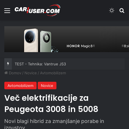
Meni
Switch
Iš
TEST - Tehnika: Vantrue JS3
Domov
/
Novice
/
Avtomobilizem
Avtomobilizem
Novice
Več elektrifikacije za
Peugeota 3008 in 5008
Novi blagi hibrid za zmanjšanje porabe in
izpustov.