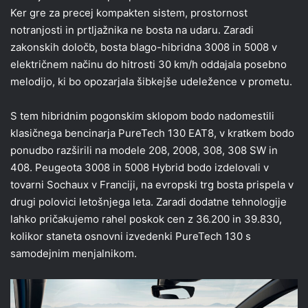
Ker gre za precej kompakten sistem, prostornost
notranjosti in prtljažnika ne bosta na udaru. Zaradi
zakonskih določb, bosta blago-hibridna 3008 in 5008 v
električnem načinu do hitrosti 30 km/h oddajala posebno
melodijo, ki bo opozarjala šibkejše udeležence v prometu.
S tem hibridnim pogonskim sklopom bodo nadomestili
klasičnega bencinarja PureTech 130 EAT8, v kratkem bodo
ponudbo razširili na modele 208, 2008, 308, 308 SW in
408. Peugeota 3008 in 5008 Hybrid bodo izdelovali v
tovarni Sochaux v Franciji, na evropski trg bosta prispela v
drugi polovici letošnjega leta. Zaradi dodatne tehnologije
lahko pričakujemo rahel poskok cen z 36.200 in 39.830,
kolikor staneta osnovni izvedenki PureTech 130 s
samodejnim menjalnikom.