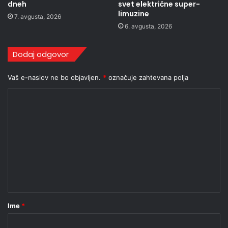
dneh
svet električne super-
limuzine
7. avgusta, 2026
6. avgusta, 2026
Dodaj odgovor
Vaš e-naslov ne bo objavljen.
*
označuje zahtevana polja
K
o
m
e
n
t
a
r
Ime
*
*