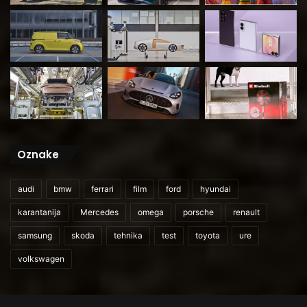
Oznake
audi
bmw
ferrari
film
ford
hyundai
karantanija
Mercedes
omega
porsche
renault
samsung
skoda
tehnika
test
toyota
ure
volkswagen