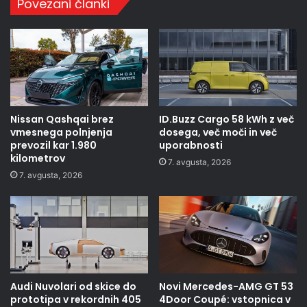
Povezani članki
Nissan Qashqai brez
ID.Buzz Cargo 58 kWh z več
vmesnega polnjenja
dosega, več moči in več
prevozil kar 1.980
uporabnosti
kilometrov
7. avgusta, 2026
7. avgusta, 2026
Audi Nuvolari od skice do
Novi Mercedes-AMG GT 53
prototipa v rekordnih 405
4Door Coupé: vstopnica v