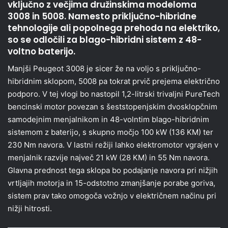
vključno z večjima družinskima modeloma
3008 in 5008. Namesto priključno-hibridne
tehnologije ali popolnega prehoda na elektriko,
so se odločili za blago-hibridni sistem z 48-
voltno baterijo.
Manjši Peugeot 3008 je sicer že na voljo s priključno-
hibridnim sklopom, 5008 pa tokrat prvič prejema električno
podporo. V tej vlogi bo nastopil 1,2-litrski trivaljni PureTech
bencinski motor povezan s šeststopenjskim dvosklopčnim
samodejnim menjalnikom in 48-volntim blago-hibridnim
sistemom z baterijo, s skupno močjo 100 kW (136 KM) ter
230 Nm navora. V lastni režiji lahko elektromotor vgrajen v
menjalnik razvije največ 21 kW (28 KM) in 55 Nm navora.
Glavna prednost tega sklopa bo podajanje navora pri nižjih
vrtljajih motorja in 15-odstotno zmanjšanje porabe goriva,
sistem prav tako omogoča vožnjo v električnem načinu pri
nižji hitrosti.