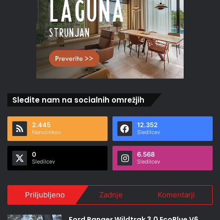
Sledite nam na socialnih omrežjih
2.445
12.352
Naročnikov
Sledilcev
0
6.568
Sledilcev
Sledilcev
Priljubljeno
Zadnje
Komentarji
Ford Ranger Wildtrak 3.0 EcoBlue V6