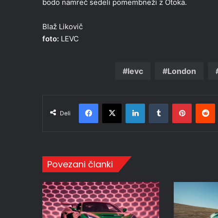
bodo namreč sedeli pomembneži z Otoka.
Blaž Likovič
foto:
LEVC
levc
London
Facebook
X
LinkedIn
Tumblr
Pinteres
R
Deli
Povezani članki