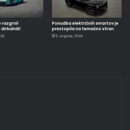
 razgrnil
Ponudba električnih smartov je
dirkalnik!
prestopila na temačno stran
026
5. avgusta, 2026