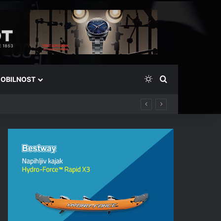
Switch skin
Išči
OBILNOST