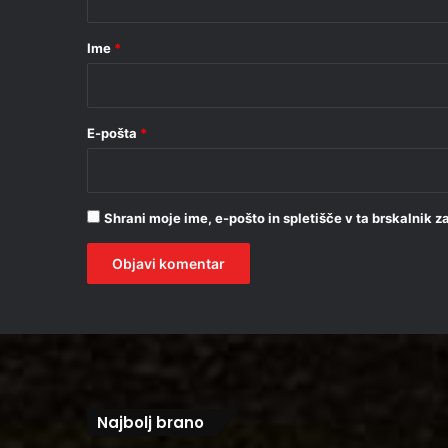
a
r
Ime
*
*
E-pošta
*
Shrani moje ime, e-pošto in spletišče v ta brskalnik 
Najbolj brano