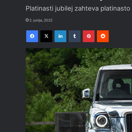
Platinasti jubilej zahteva platinasto
2. junija, 2022
Facebook
X
LinkedIn
Tumblr
Pinterest
Reddit