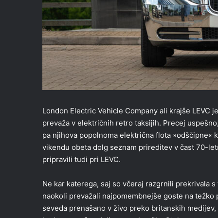
London Electric Vehicle Company ali krajše LEVC je t
prevaža v električnih retro taksijih. Precej uspešno
pa njihova popolnoma električna flota »odščipne« ka
vikendu obeta dolg seznam prireditev v čast 70-letni
pripravili tudi pri LEVC.
Ne kar katerega, saj so včeraj razgrnili prekrivala s 
naokoli prevažali najpomembnejše goste na težko
seveda prenašano v živo preko britanskih medijev, za