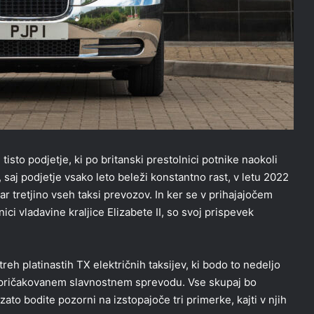
isto podjetje, ki po britanski prestolnici potnike naokoli
, saj podjetje vsako leto beleži konstantno rast, v letu 2022
r tretjino vseh taksi prevozov. In ker se v prihajajočem
ci vladavine kraljice Elizabete II, so svoj prispevek
treh platinastih TX električnih taksijev, ki bodo to nedeljo
 pričakovanem slavnostnem sprevodu. Vse skupaj bo
to bodite pozorni na izstopajoče tri primerke, kajti v njih