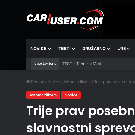
NOVICE
TESTI
DRUŽABNO
URE
Izpostavljeno
TEST - Tehnika: Vantrue JS3
Domov
/
Novice
/
Avtomobilizem
/
Trije prav posebni taks
Avtomobilizem
Novice
Trije prav posebni 
slavnostni sprev