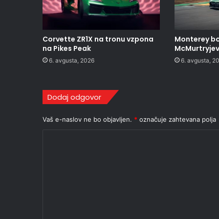
Corvette ZR1X na tronu vzpona
Monterey bo
na Pikes Peak
McMurtryjev 
6. avgusta, 2026
6. avgusta, 2
Dodaj odgovor
Vaš e-naslov ne bo objavljen.
*
označuje zahtevana polja
K
o
m
e
n
t