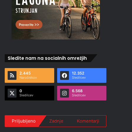
Sledite nam na socialnih omrežjih
2.445
12.352
Naročnikov
Sledilcev
0
6.568
Sledilcev
Sledilcev
Priljubljeno
Zadnje
Komentarji