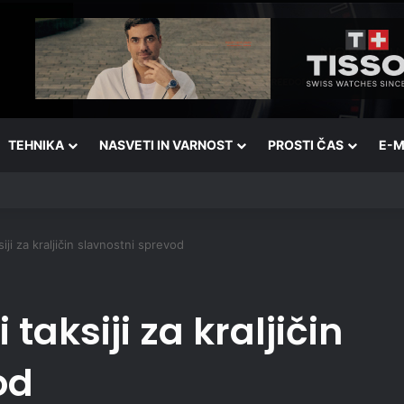
TEHNIKA
NASVETI IN VARNOST
PROSTI ČAS
E-M
iji za kraljičin slavnostni sprevod
taksiji za kraljičin
od