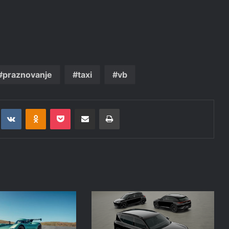
praznovanje
taxi
vb
t
eddit
VKontakte
Odnoklassniki
Pocket
Deli po epošti
Natisni